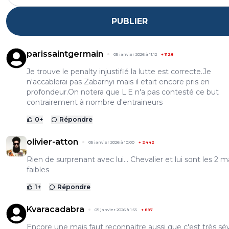
PUBLIER
parissaintgermain
05 janvier 2026 à 11:12
+
1128
Je trouve le penalty injustifié la lutte est correcte.Je
n'accablerai pas Zabarnyi mais il etait encore pris en
profondeur.On notera que L.E n'a pas contesté ce but
contrairement à nombre d'entraineurs
0
+
Répondre
olivier-atton
05 janvier 2026 à 10:00
+
2442
Rien de surprenant avec lui... Chevalier et lui sont les 2 m
faibles
1
+
Répondre
Kvaracadabra
05 janvier 2026 à 1:55
+
887
Encore une mais faut reconnaitre aussi que c'est très sé