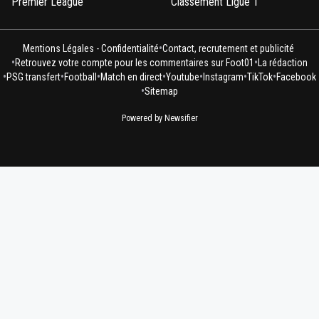
Premier League
Classement Ligue 1
•
Mentions Légales - Confidentialité
Contact, recrutement et publicité
•
•
Retrouvez votre compte pour les commentaires sur Foot01
La rédaction
•
•
•
•
•
•
•
PSG transfert
Football
Match en direct
Youtube
Instagram
TikTok
Facebook
•
Sitemap
Powered by Newsifier