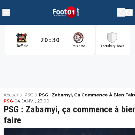
20:30
2
Sheffield
Parkgate
Thornbury Town
Accueil
PSG
PSG : Zabarnyi, Ça Commence À Bien Fair
PSG
•
04 JANV. , 23:00
PSG : Zabarnyi, ça commence à bie
faire