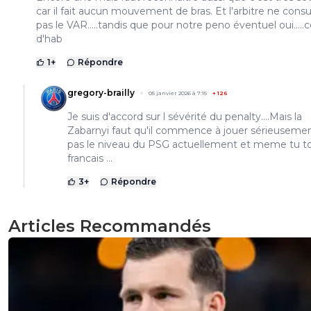
car il fait aucun mouvement de bras. Et l'arbitre ne consu
pas le VAR.....tandis que pour notre peno éventuel oui...
d'hab
1
+
Répondre
gregory-brailly
05 janvier 2026 à 7:15
+
126
Je suis d'accord sur l sévérité du penalty....Mais la
Zabarnyi faut qu'il commence à jouer sérieusement
pas le niveau du PSG actuellement et meme tu t
francais ...
3
+
Répondre
Articles Recommandés