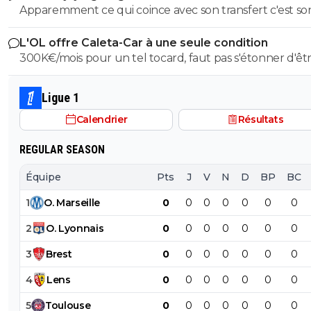
Apparemment ce qui coince avec son transfert c'est so
salaire. S'il veut vraiment partir, il sait quoi faire.
L'OL offre Caleta-Car à une seule condition
300K€/mois pour un tel tocard, faut pas s'étonner d'êt
dans la merde.
Ligue 1
Calendrier
Résultats
REGULAR SEASON
Équipe
Pts
J
V
N
D
BP
BC
1
O
.
Marseille
0
0
0
0
0
0
0
2
O
.
Lyonnais
0
0
0
0
0
0
0
3
Brest
0
0
0
0
0
0
0
4
Lens
0
0
0
0
0
0
0
5
Toulouse
0
0
0
0
0
0
0