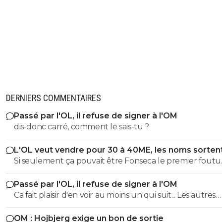
DERNIERS COMMENTAIRES
Passé par l'OL, il refuse de signer à l'OM
dis-donc carré, comment le sais-tu ?
L'OL veut vendre pour 30 à 40ME, les noms sorten
Si seulement ça pouvait être Fonseca le premier foutu
dehors, l'OL et ce très bon effectif s'en porterait tout de
Passé par l'OL, il refuse de signer à l'OM
mieux
Ca fait plaisir d'en voir au moins un qui suit... Les autres
doivent être des abrutis de supporters non ?
OM : Hojbjerg exige un bon de sortie