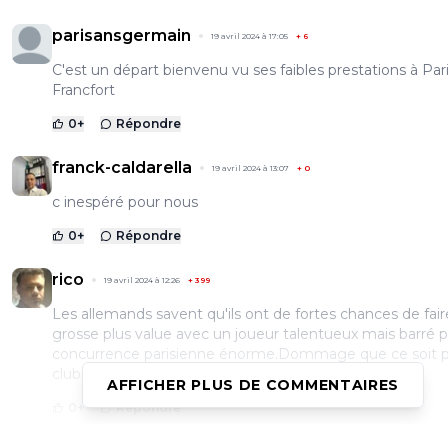
parisansgermain
19 avril 2024 à 17:05
+
6
C'est un départ bienvenu vu ses faibles prestations à Pari
Francfort
0
+
Répondre
franck-caldarella
19 avril 2024 à 13:07
+
0
c inespéré pour nous
0
+
Répondre
rico
19 avril 2024 à 12:26
+
399
Les allemands savent qu'ils ont de fortes chances de fai
grosse plus value avec un joueur talentueux mais barré 
concurrence parisienne énorme.Dommage que ce soit 
club FR qui profite de l'opportunité
AFFICHER PLUS DE COMMENTAIRES
0
+
Répondre