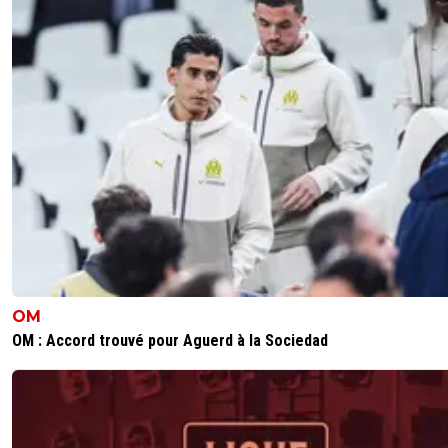
lucien-des-baskerville
19 avril 2024 à 21:50
+
0
Je pense que je me suis un peu trompé sur toi
bon. Je te laisse avec ton vocabulaire merdeux 
idées toutes faites. Bisous !
0
+
Répondre
cest-factuelle
19 avril 2024 à 23:48
+
0
Oui j'assume complètement je nai que mepris
les gens comme toi,je reste poli uniquement p
que t'insulter serait me rabaissé et me mettre 
niveau. Mon but ici cest pas de te convaincre,c
a rien tes foutu Mon but ici cest de deconstrui
discours de rageux avec des arguments infaillib
OM
que les faibles d'esprit sans réflexion ni intellig
OM : Accord trouvé pour Aguerd à la Sociedad
gobe et qui entretien la haine du psg Ta écrit no
blanc que le psg na pas besoin detre renflouer
qui sous entend qu'on a la planche a billet et q
peut acheter qui on veut quand on veut sans
respecter aucune règle Ceux qui est faux vu qu
pas de gardien de défense de top 9 ni de 10 et