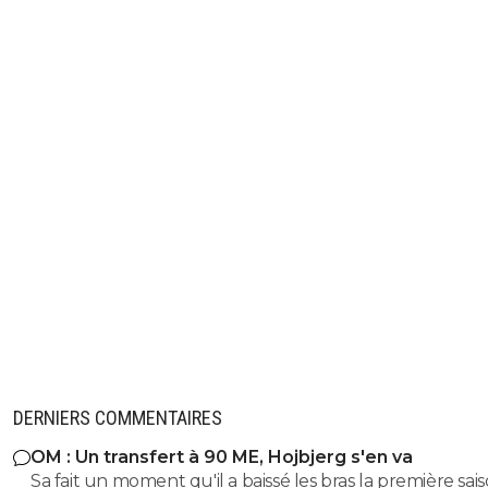
Ben si tout simplement tu avais commencé par
j'aurais été renseigné et ça t'aurais évité toute
longue diatribe ridicule et hors sujet.Regalus ci-
dessous m'en a dit beaucoup plus que toi en 
et sans monter sur ses grands chevaux.Je te ra
que je ne suis ni Parisien ni supporter du PSG 
viens sur les 3 principales pages de Foot01 pour
ce qu'il se passe dans le foot Français, mais san
approfondir la question pour chacun des
clubs.Comme je te l'ai dit ailleurs je ne viens pas
pour t'emmerder ni toi ni personne, c'est pourq
te donnais une piste à explorer concernant le P
des Princes puisque le sujet semble t'intéresser
que tu ne maîtrise pas non plus sans pourtant
t'abstenir, comme quoi ce genre de chose peu
arriver à tout le monde, y compris à ceux certa
tout savoir.Bisous ma Loulette !
0
+
Répondre
DERNIERS COMMENTAIRES
cest-factuelle
20 avril 2024 à 13:33
+
0
OM : Un transfert à 90 ME, Hojbjerg s'en va
Au contraire je le maîtrise de fouuuuu Je peu
Sa fait un moment qu'il a baissé les bras la première saiso