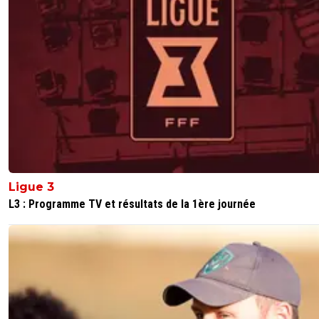
récupère régulièrement des joueurs libres pour
équilibré les comptes et qu'on est censé dépe
uniquement l'argent qui rentre ds les caisses
engendrés par la marque psg et qu'on est obli
vendre pour acheter et que les 20 millions dh
ekitike participe a équilibré les comptes tous
les 90 millions de neymar les 40 millions de ver
les 30 millions de draxler ecttttt Le budget du 
validé par les meilleurs fiscaliste de luefa chaq
année Et cest ca qui est malhonnête de ta part
véhicule des idées recu sur le qatar et le psg et
sois disant manipulations politiques et économ
de nak qui engrainent les crétins a penser qu'o
Ligue 3
des tricheur avec leur QSG PQSG PRISON D
L3 : Programme TV et résultats de la 1ère journée
CLUB DE MERCENAIRES CLUB SANS ÂME K
ST GERMAIN ectttt alors que cest complètem
faux et qu'on utilise uniquement les failles du
règlement que les autres grands clubs utilisent
également Et je serai toujours sur tes côtés po
deconstruire ce discours uniquement centrer su
psg au détriment des autres grands club