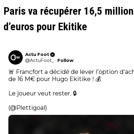
Paris va récupérer 16,5 millio
d’euros pour Ekitike
Actu Foot
@
ActuFoot_
·
Follow
🚨 Francfort a décidé de lever l'option d'ach
de 16 M€ pour Hugo Ekitike ! 💰

Le joueur veut rester. 🔒

(
@Plettigoal
) 