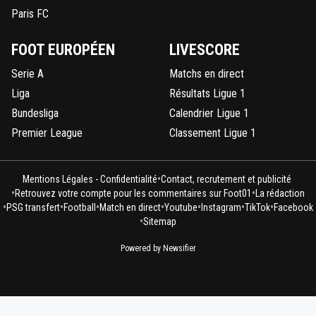
poussin-atomik
19 avril 2024 à 11:36
+
0
Paris FC
C'est pas une question d'être blasé, c'est une
question d'échelle.Au Psg, un départ à 16 millio
FOOT EUROPÉEN
LIVESCORE
n'est pas un gros montant en effet, ça l'est plu
Serie A
Matchs en direct
un club autre en ligue 1.Justement, pour un ac
35 millions, le vendre 16 millions, on ne peut pas
Liga
Résultats Ligue 1
de "gros départ", c'est absurde.
Bundesliga
Calendrier Ligue 1
0
+
Répondre
Premier League
Classement Ligue 1
•
Mentions Légales - Confidentialité
Contact, recrutement et publicité
•
•
Retrouvez votre compte pour les commentaires sur Foot01
La rédaction
•
•
•
•
•
•
•
PSG transfert
Football
Match en direct
Youtube
Instagram
TikTok
Facebook
•
Sitemap
Powered by Newsifier