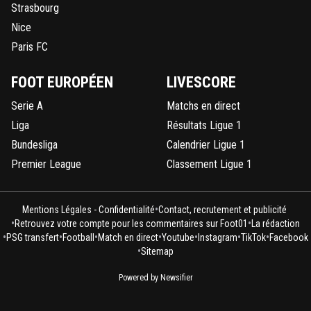
Strasbourg
Nice
Paris FC
FOOT EUROPÉEN
LIVESCORE
Serie A
Matchs en direct
Liga
Résultats Ligue 1
Bundesliga
Calendrier Ligue 1
Premier League
Classement Ligue 1
•
Mentions Légales - Confidentialité
Contact, recrutement et publicité
•
•
Retrouvez votre compte pour les commentaires sur Foot01
La rédaction
•
•
•
•
•
•
•
PSG transfert
Football
Match en direct
Youtube
Instagram
TikTok
Facebook
•
Sitemap
Powered by Newsifier