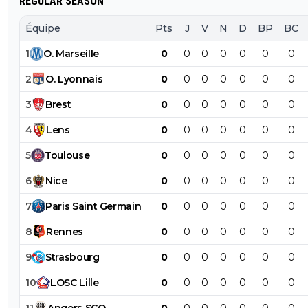
REGULAR SEASON
Équipe
Pts
J
V
N
D
BP
BC
1
O
.
Marseille
0
0
0
0
0
0
0
2
O
.
Lyonnais
0
0
0
0
0
0
0
3
Brest
0
0
0
0
0
0
0
4
Lens
0
0
0
0
0
0
0
5
Toulouse
0
0
0
0
0
0
0
6
Nice
0
0
0
0
0
0
0
7
Paris
Saint
Germain
0
0
0
0
0
0
0
8
Rennes
0
0
0
0
0
0
0
9
Strasbourg
0
0
0
0
0
0
0
10
LOSC
Lille
0
0
0
0
0
0
0
11
Angers
SCO
0
0
0
0
0
0
0