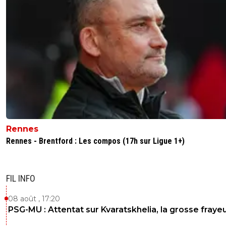
prendre !
0
+
Répondre
rihat-asm-rouge-et-blanc
04 mars 2018 à 15:51
+
0
Sauf que mardi les joueurs parisiens risquent d'avoi
yeux rivés plus sur l'arbitrage que la cage de Navas
0
+
Répondre
pacoletordu
04 mars 2018 à 15:45
+
0
Rennes
très belle déclaration d amour ....on voit l objectivité des a
en L1..on sait pour qui ils roulent ...
Rennes - Brentford : Les compos (17h sur Ligue 1+)
0
+
Répondre
FIL INFO
anti-troll-go-psg-go
04 mars 2018 à 16:36
+
0
Envoie aussi ton objectivité t'inquiète
08 août , 17:20
PSG-MU : Attentat sur Kvaratskhelia, la grosse fraye
0
+
Répondre