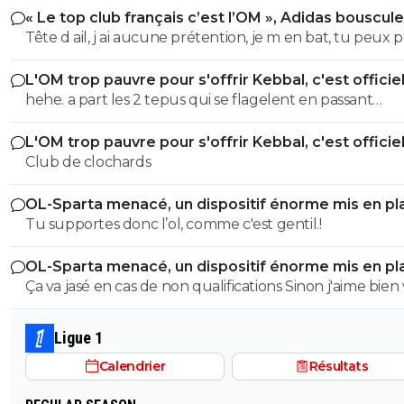
« Le top club français c’est l’OM », Adidas bouscule
PSG
Tête d ail, j ai aucune prétention, je m en bat, tu peux 
ce que tu veux de Paris, c est pas le problème, c est jus
L'OM trop pauvre pour s'offrir Kebbal, c'est officie
que j aime pas les énormes cons, t es juste un gros rigol
hehe. a part les 2 tepus qui se flagelent en passant
qui il faut rappeler qu’il supporte un club qui fait des p
systematiquement pour ds blaireaux.... pas grd chose
nommés « champions project » et qui met des banderol
L'OM trop pauvre pour s'offrir Kebbal, c'est officie
Europe peut trembler, l om est de retour »…si ça, ce n 
Club de clochards
la définition même de la prétention…et le tout pour en
se ridiculiser devant toute l Europe en battant le reco
OL-Sparta menacé, un dispositif énorme mis en pl
défaites d affilée de la compétition…donc un club tout 
Tu supportes donc l’ol, comme c'est gentil.!
image de clown condescendant, bisous la Raymond Q
OL-Sparta menacé, un dispositif énorme mis en pl
Ça va jasé en cas de non qualifications Sinon j'aime bien votre
maillot
Ligue 1
Calendrier
Résultats