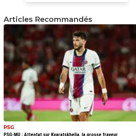
fred-six-nine
04 mars 2018 à 19:21
+
0
i a tellement raison
Articles Recommandés
0
+
Répondre
alg-rino75
04 mars 2018 à 16:43
+
0
Mais bien sûr selon "DieuFékir69, Thauvinhodu13, GénieM
MissileDeCR7" et consors, nous, supporters parisiens, 
parano quand on dit que l'arbitrage est contre nous...
0
+
Répondre
fred-six-nine
04 mars 2018 à 19:25
+
0
tu trouvera tjr des rageux et des troll pour nié l ev
deja le fait quil soit la a bavé sur des article du psg
tous dire faut pas ce prendre la tete avc ces faibles!
0
+
Répondre
PSG
limax-xxl
04 mars 2018 à 17:16
+
246
PSG-MU : Attentat sur Kvaratskhelia, la grosse frayeur