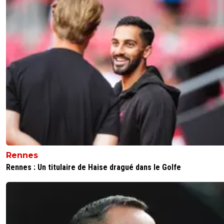
luisdecarvalho
04 mars 2018 à 16:17
+
0
Modo qui va toujours plus loin dans les titres putaclic 😂
0
+
Répondre
jo-c-v-ni
04 mars 2018 à 16:16
+
0
Ouai mais on n'y aura jamais droit, ne rêvons pas, on est
condamné à jouer à 11 contre 12. Faut se surpasser pour
même cela n'ait plus d'influence sur le résultat final.
0
+
Répondre
Ɖ♂ற-*º¤Ø♥Ø¤º*(°◡°♡)
04 mars 2018 à 15:56
+
0
Rennes
Il a raison c'est un salaud cet arbitre !
Rennes : Un titulaire de Haise dragué dans le Golfe
0
+
Répondre
freeday
04 mars 2018 à 15:46
+
0
La vérité est sur le terrain et on ne doit pas attendre l'ai
l'arbitre; on doit faire la décision et marquer 2 buts mini 