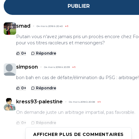
PUBLIER
smad
04 mars 2018 à 20:40
+
1
Putain vous n'avez jamais pris un procès encore chez F
pour vos titres racoleurs et mensongers?
0
+
Répondre
simpson
04 mars 2018 à 20:39
+
1
bon bah en cas de défaite/élimination du PSG : arbitrage!!
0
+
Répondre
kress93-palestine
04 mars 2018 à 20:08
+
1
On demande juste un arbitrage impartial, pas favorable.
0
+
Répondre
AFFICHER PLUS DE COMMENTAIRES