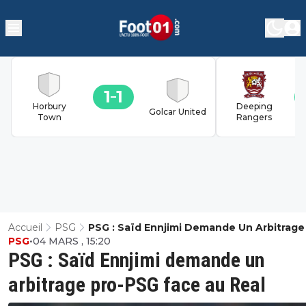
1
1
Horbury
Deeping
Golcar United
Town
Rangers
Accueil
PSG
PSG : Saïd Ennjimi Demande Un Arbitrage
PSG
•
04 MARS , 15:20
PSG Face Au Real
PSG : Saïd Ennjimi demande un
arbitrage pro-PSG face au Real