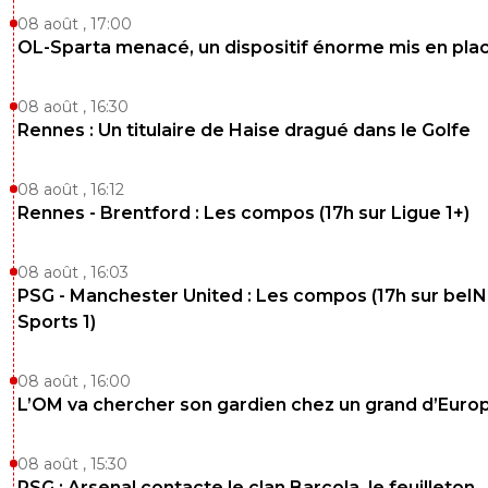
jo-c-v-ni
04 mars 2018 à 16:16
+
0
08 août , 17:00
OL-Sparta menacé, un dispositif énorme mis en pla
Pour ta soeur. Alors maintenant dégage dans ton 
de souris.
08 août , 16:30
0
+
Répondre
Rennes : Un titulaire de Haise dragué dans le Golfe
pacoletordu
04 mars 2018 à 16:46
+
0
comment c est deja...tagle ^^
08 août , 16:12
Rennes - Brentford : Les compos (17h sur Ligue 1+)
0
+
Répondre
rihat-asm-rouge-et-blanc
08 août , 16:03
04 mars 2018 à 15:44
+
0
PSG - Manchester United : Les compos (17h sur beIN
Mais où est-il l'arbitre du 4-0 à l'aller contre le Barça en 20
Sports 1)
me semble que c'est le dernier à avoir arbitré un match u
décisif où Paris ne s'est pas senti volé ^^.
08 août , 16:00
0
+
Répondre
L’OM va chercher son gardien chez un grand d’Euro
djyoyo
04 mars 2018 à 19:40
+
0
08 août , 15:30
mdr
PSG : Arsenal contacte le clan Barcola, le feuilleton