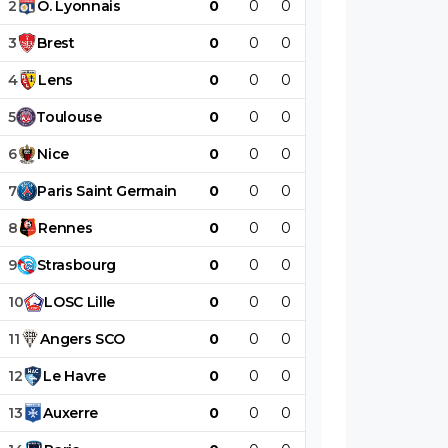
2
O
.
Lyonnais
0
0
0
0
0
0
3
Brest
0
0
0
0
0
0
4
Lens
0
0
0
0
0
0
5
Toulouse
0
0
0
0
0
0
6
Nice
0
0
0
0
0
0
7
Paris
Saint
Germain
0
0
0
0
0
0
8
Rennes
0
0
0
0
0
0
9
Strasbourg
0
0
0
0
0
0
10
LOSC
Lille
0
0
0
0
0
0
11
Angers
SCO
0
0
0
0
0
0
12
Le
Havre
0
0
0
0
0
0
13
Auxerre
0
0
0
0
0
0