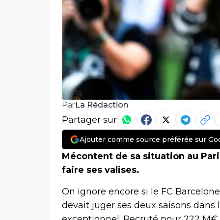
La Rédaction
Par
Partager sur
Ajouter comme source préférée sur Go
Mécontent de sa situation au Par
faire ses valises.
On ignore encore si le FC Barcelone 
devait juger ses deux saisons dans la
exceptionnel. Recruté pour 222 M€, so