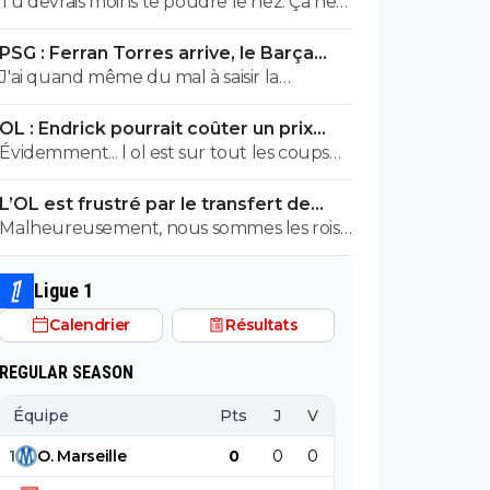
Tu devrais moins te poudre le nez. Ça ne
League. ^^
te réussis pas. ^^
PSG : Ferran Torres arrive, le Barça
s'avoue vaincu
J'ai quand même du mal à saisir la
motivation de venir être un remplaçant
OL : Endrick pourrait coûter un prix
pour lui. Quand on regarde Ramos, Lee
XXL à Lyon
Évidemment... l ol est sur tout les coups
ou Barcola on comprend ils partent pour
sergio grâce a textor tapis dans l ombre ^^
devenir titulaires.
L’OL est frustré par le transfert de
Pavel Sulc
Malheureusement, nous sommes les rois
pour ça.
Ligue 1
Calendrier
Résultats
REGULAR SEASON
Équipe
Pts
J
V
N
D
BP
B
1
O
.
Marseille
0
0
0
0
0
0