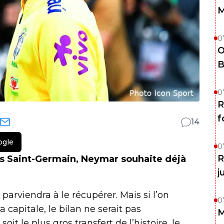
M
0
O
B
0
R
f
14
ogle
0
R
is Saint-Germain, Neymar souhaite déjà
j
parviendra à le récupérer. Mais si l’on
0
 capitale, le bilan ne serait pas
M
it le plus gros transfert de l’histoire, le