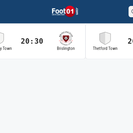
20:30
2
ry Town
Brislington
Thetford Town