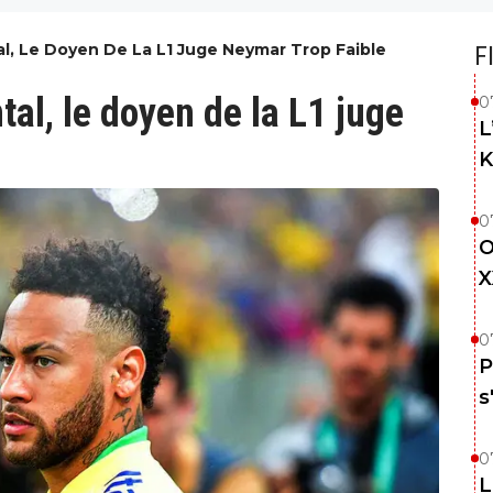
al, Le Doyen De La L1 Juge Neymar Trop Faible
F
al, le doyen de la L1 juge
0
L
K
0
O
X
0
P
s
0
L