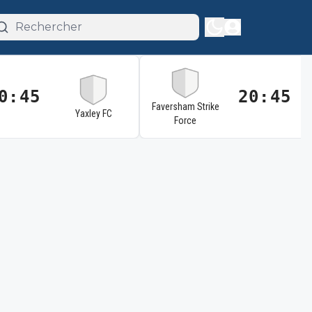
0:45
20:45
Faversham Strike
Yaxley FC
Force