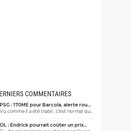
ERNIERS COMMENTAIRES
PSG : 170ME pour Barcola, alerte rouge
à Liverpool
Vu comme il a été traité... c'est normal qu'il
parte. De plus... n'oublie surtout pas que
OL : Endrick pourrait coûter un prix
Nasser a acheté les deux Champions
XXL à Lyon