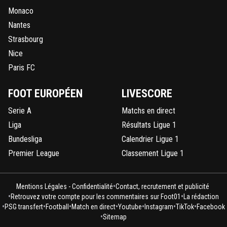
Monaco
Nantes
Strasbourg
Nice
Paris FC
FOOT EUROPÉEN
LIVESCORE
Serie A
Matchs en direct
Liga
Résultats Ligue 1
Bundesliga
Calendrier Ligue 1
Premier League
Classement Ligue 1
•
Mentions Légales - Confidentialité
Contact, recrutement et publicité
•
•
Retrouvez votre compte pour les commentaires sur Foot01
La rédaction
•
•
•
•
•
•
•
PSG transfert
Football
Match en direct
Youtube
Instagram
TikTok
Facebook
•
Sitemap