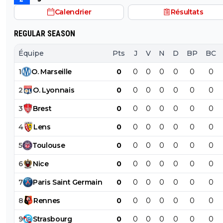
Calendrier
Résultats
REGULAR SEASON
Équipe
Pts
J
V
N
D
BP
BC
1
O
.
Marseille
0
0
0
0
0
0
0
2
O
.
Lyonnais
0
0
0
0
0
0
0
3
Brest
0
0
0
0
0
0
0
4
Lens
0
0
0
0
0
0
0
5
Toulouse
0
0
0
0
0
0
0
6
Nice
0
0
0
0
0
0
0
7
Paris
Saint
Germain
0
0
0
0
0
0
0
8
Rennes
0
0
0
0
0
0
0
9
Strasbourg
0
0
0
0
0
0
0