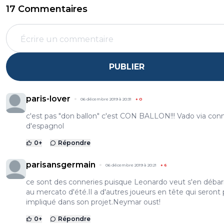
17 Commentaires
PUBLIER
paris-lover
06 décembre 2019 à 20:31
+
0
c'est pas "don ballon" c'est CON BALLON!!! Vado via con
d'espagnol
0
+
Répondre
parisansgermain
06 décembre 2019 à 20:21
+
6
ce sont des conneries puisque Leonardo veut s'en débar
au mercato d'été.Il a d'autres joueurs en tête qui seront 
impliqué dans son projet.Neymar oust!
0
+
Répondre