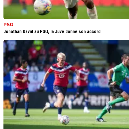
Quand ça vient d un média espagnol , aucune crédibilité
0
+
Répondre
PSG
sportif-99
06 décembre 2019 à 19:52
+
353
Jonathan David au PSG, la Juve donne son accord
Bien sur la presse espagnole avec le BARCA, vexé
d'être éconduit par khaleifi l'été dernier ne font q
paraître de fake news pour emmerder le PSG. Et 
en France, aucun sentiment de nationalisme de la
de nos journaux pour leur répondre même si on n
pas le PSG. DOMMAGE.
0
+
Répondre
natcho1
06 décembre 2019 à 19:55
+
0
C est ça les medias français critiques et détruis
clubs Français les medias espagnols défendent
soutiennent les clubs espagols .
0
+
Répondre
momobf
06 décembre 2019 à 19:33
+
0