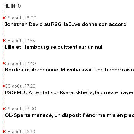
0
+
Répondre
FIL INFO
momobf
06 décembre 2019 à 20:15
+
0
08 août , 18:00
c'est pas mieux... et la prochaine fois arrête de t
Jonathan David au PSG, la Juve donne son accord
quelqu'un de celui qui ne connaît pas son métie
que tu racontes des absurdités
08 août , 17:56
0
+
Répondre
Lille et Hambourg se quittent sur un nul
natcho1
06 décembre 2019 à 20:27
+
0
08 août , 17:40
Qui connait son metier? Je raconte des absurdi
Bordeaux abandonné, Mavuba avait une bonne rais
toi tu raconte des vérités. Va distiller tes vérité
les autres pas avec moi.
08 août , 17:20
0
+
Répondre
PSG-MU : Attentat sur Kvaratskhelia, la grosse fraye
momobf
06 décembre 2019 à 23:27
+
0
08 août , 17:00
ouais c'est ça...
OL-Sparta menacé, un dispositif énorme mis en pla
0
+
Répondre
08 août , 16:30