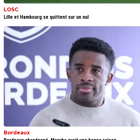
LOSC
Bien-sûr quand c'est dans le sens du psg on en oub
provenance
Lille et Hambourg se quittent sur un nul
0
+
Répondre
natcho1
06 décembre 2019 à 19:40
+
0
Quel sens qu est ce qu' il raconte lui. Les clubs
espagnols intéressés n ont meme pas su mett
M sur la table.
0
+
Répondre
momobf
06 décembre 2019 à 20:00
+
0
personne n'est idiot...ils disent sur FF qu'il est fi
qu'ils veulent le vendre et demandent 300M€, 
avais des notions en économies tu comprendra
qu'ils n'ont jamais voulu le vendre.quand ces
médias sortent de bonnes infos sur le psg, on 
leurs origines
Bordeaux
0
+
Répondre