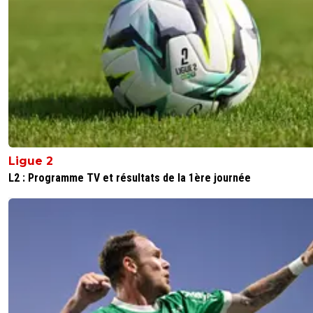
Uniquement pour son image après la polémique du mat
décalé.
Personne n'est dupe Nasser !
3
+
Répondre
valdo
07 mai 2026 à 20:46
+
793
Ferme la, les autres clubs devraient s'en inspirer et
solidaire, bande de looser toujours a niveler le nive
le bas
Ligue 2
L2 : Programme TV et résultats de la 1ère journée
6
+
Répondre
sergio33
07 mai 2026 à 21:56
+
1608
Tu n'as pas tort !
1
+
Répondre
parissaintgermain
07 mai 2026 à 20:21
+
1132
Allez strasbourg on est avec vous