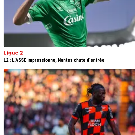
4
+
Répondre
Ligue 2
L2 : L'ASSE impressionne, Nantes chute d'entrée