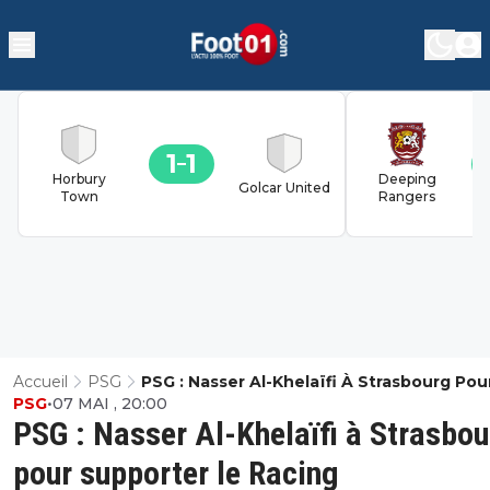
1
1
Horbury
Deeping
Golcar United
Town
Rangers
Accueil
PSG
PSG : Nasser Al-Khelaïfi À Strasbourg Pou
PSG
•
07 MAI , 20:00
Supporter Le Racing
PSG : Nasser Al-Khelaïfi à Strasbo
pour supporter le Racing