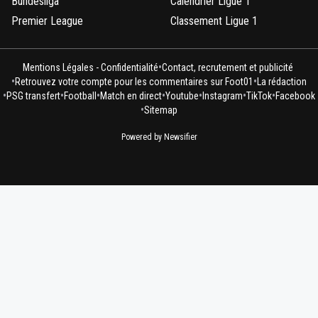
Bundesliga
Calendrier Ligue 1
Premier League
Classement Ligue 1
•
Mentions Légales - Confidentialité
Contact, recrutement et publicité
•
•
Retrouvez votre compte pour les commentaires sur Foot01
La rédaction
•
•
•
•
•
•
•
PSG transfert
Football
Match en direct
Youtube
Instagram
TikTok
Facebook
•
Sitemap
Powered by Newsifier