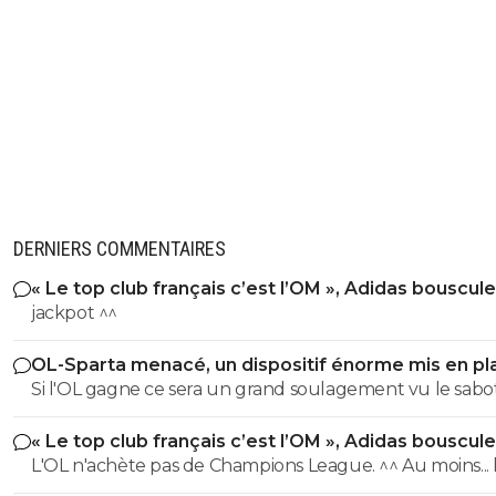
DERNIERS COMMENTAIRES
« Le top club français c’est l’OM », Adidas bouscule
PSG
jackpot ^^
OL-Sparta menacé, un dispositif énorme mis en pl
Si l'OL gagne ce sera un grand soulagement vu le sab
incroyable du farfelu sans froc Fonseca au match allé. S
« Le top club français c’est l’OM », Adidas bouscule
perd ce sera aussi une grande victoire et une énorme
PSG
L'OL n'achète pas de Champions League. ^^ Au moins... l'OM a
délivrance avec un possible licenciement de ce clown.
un point commun avec le PSG. Mdr Adidas ne se trompe pas