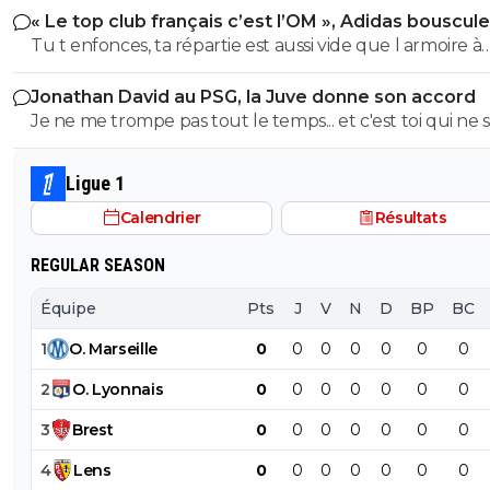
« Le top club français c’est l’OM », Adidas bouscule
avec l'OL qui est une valeur sûre... contrairement à l'OM
PSG
Tu t enfonces, ta répartie est aussi vide que l armoire à
trophées de ton club depuis 15 piges, t es juste une gr
Jonathan David au PSG, la Juve donne son accord
gueule arrogante se pensant plus intelligent que les a
Je ne me trompe pas tout le temps... et c'est toi qui ne s
alors que t es juste un pauvre clown empafé mdr
pas lire. ^^
Ligue 1
Calendrier
Résultats
REGULAR SEASON
Équipe
Pts
J
V
N
D
BP
BC
1
O
.
Marseille
0
0
0
0
0
0
0
2
O
.
Lyonnais
0
0
0
0
0
0
0
3
Brest
0
0
0
0
0
0
0
4
Lens
0
0
0
0
0
0
0