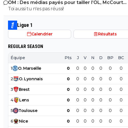
OM : Des médias payés pour tailler l’OL, McCourt
accusé
Toi aussi tu n'es pas réussi!
Ligue 1
Calendrier
Résultats
REGULAR SEASON
Équipe
Pts
J
V
N
D
BP
BC
1
O
.
Marseille
0
0
0
0
0
0
0
2
O
.
Lyonnais
0
0
0
0
0
0
0
3
Brest
0
0
0
0
0
0
0
4
Lens
0
0
0
0
0
0
0
5
Toulouse
0
0
0
0
0
0
0
6
Nice
0
0
0
0
0
0
0