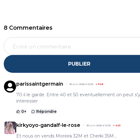
8 Commentaires
PUBLIER
parissaintgermain
30 juin 2026 à 10:53
+
1128
70 il le garde .Entre 40 et 50 eventuellement on peut s'
interesser
0
+
Répondre
kirkyoyo-gandalf-le-rose
30 juin 2026 à 10:05
+
423
Et nous on vends Moreira 32M et Cherki 35M…