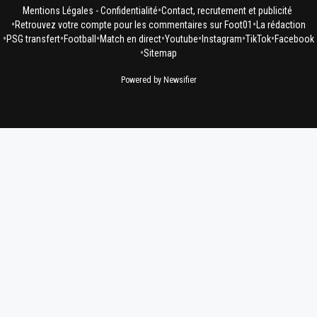
•
Mentions Légales - Confidentialité
Contact, recrutement et publicité
•
•
Retrouvez votre compte pour les commentaires sur Foot01
La rédaction
•
•
•
•
•
•
•
PSG transfert
Football
Match en direct
Youtube
Instagram
TikTok
Facebook
•
Sitemap
Powered by Newsifier