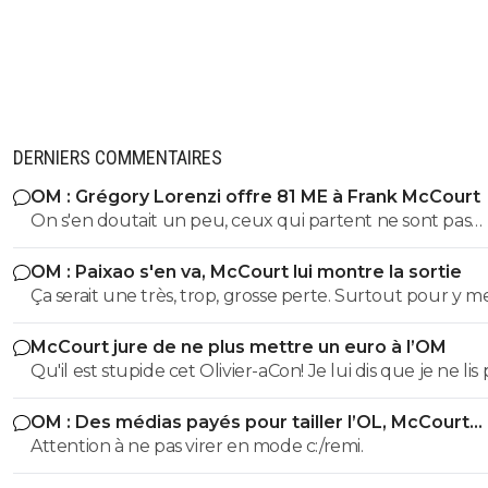
DERNIERS COMMENTAIRES
OM : Grégory Lorenzi offre 81 ME à Frank McCourt
On s'en doutait un peu, ceux qui partent ne sont pas
nécessairement ceux qu'on aimerait voir partir. Et pour
OM : Paixao s'en va, McCourt lui montre la sortie
cause... Après chaque cas est particulier mais quitte à b
Ça serait une très, trop, grosse perte. Surtout pour y m
autant brader des Kondogbia, Harit, Moumbagna et au
Gouiri, que j'aime pourtant bien. Mais à choisir, aucune
Gomes, et dans une moindre mesure ceux qui veulent 
McCourt jure de ne plus mettre un euro à l’OM
hésitation, c'est Paixao tous les jours.
comme Hojbjerg.
Qu'il est stupide cet Olivier-aCon! Je lui dis que je ne lis 
ses commentaires puérils avec des émojis et il continue
OM : Des médias payés pour tailler l’OL, McCourt
me répondre avec ses petites images de gogol. Ça pro
accusé
Attention à ne pas virer en mode c:/remi.
bien ce que je dis, on voit tout de suite qu'on a affaire à
teubé.^^