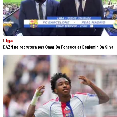
valdo
29 juin 2026 à 22:55
+
792
Allez ciao. Ça vaut 40 grand max !
1
+
Répondre
leogets
30 juin 2026 à 8:11
+
1585
Liga
sa valeur est deja de 50 millions
DAZN ne recrutera pas Omar Da Fonseca et Benjamin Da Silva
0
+
Répondre
Nono57
30 juin 2026 à 11:11
+
76
Je suis d'accord avec toi, il ne vaut pas du tout 70M
veulent se faire de l'oseille sur le dos de paris.
0
+
Répondre