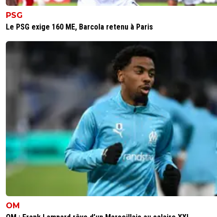
PSG
Flaco75
10 novembre 2025 à 11:30
+
190
Le PSG exige 160 ME, Barcola retenu à Paris
Mouais , sur l’action d’hier soir il sort sans sortir, ça 
aucun sens d’avancer alors qu’il y a 2 défenseurs s
l’action… 😞🇵🇹🇧🇷🇫🇷🇺🇦
0
+
Répondre
raymond-point
10 novembre 2025 à 13:03
+
1437
Le geste de l'attaquant est juste et très bien. Mais
quand tu sors, tu sors, tu ne restes pas au niveau 
à attendre de savoir si le joueur va tirer ou si tes
défenseurs vont le rattraper.
0
+
Répondre
Flaco75
10 novembre 2025 à 15:28
+
190
Vala quoi , cqfd…🤪🇵🇹🇧🇷🇫🇷🇺🇦
0
+
Répondre
OM