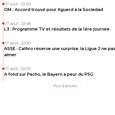
0
+
Répondre
07 août , 23:00
OM : Accord trouvé pour Aguerd à la Sociedad
Flaco75
10 novembre 2025 à 15:31
+
190
Et moi, j’ai toujours annoncé la cata mais main
07 août , 22:48
que c’est là , il faudrait lui apporter de l’aide… 😏
L3 : Programme TV et résultats de la 1ère journée
🇵🇹🇫🇷🇺🇦
0
+
Répondre
07 août , 22:30
Flaco75
ASSE : Cathro réserve une surprise, la Ligue 2 ne pa
10 novembre 2025 à 15:32
+
190
aimer
… On dû l'être avec Gigio qui était encore très 
après 2.5 ans, jusqu'aux 6 derniers mois.…
Décrié par des neuneus qui sont certainement 
07 août , 22:00
mêmes qui encensent Cheval … 😞🇧🇷🇵🇹🇫🇷
A fond sur Pacho, le Bayern a peur du PSG
0
+
Répondre
Plus d'articles
rico
10 novembre 2025 à 15:34
+
399
C'est pas en martelant tes 2 tirs cadrés=2 buts
vas lui en apporter.
Surtout que ces occasions sont 2 passes en