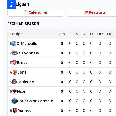
année de contrat au PSG n'est pas né. Tu rêves comme
Ligue 1
PSG. Au 01/01/2027 Barcola sera libre d'aller où il veut 
Calendrier
Résultats
zéro.
REGULAR SEASON
Équipe
Pts
J
V
N
D
BP
BC
1
O
.
Marseille
0
0
0
0
0
0
0
2
O
.
Lyonnais
0
0
0
0
0
0
0
3
Brest
0
0
0
0
0
0
0
4
Lens
0
0
0
0
0
0
0
5
Toulouse
0
0
0
0
0
0
0
6
Nice
0
0
0
0
0
0
0
7
Paris
Saint
Germain
0
0
0
0
0
0
0
8
Rennes
0
0
0
0
0
0
0