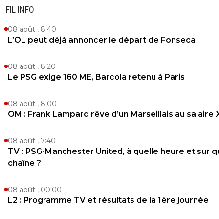
c'est néant sur arrêts, dès que je vois des attaquants ad
FIL INFO
qui tirent j'ai peur 🤣😂😂
0
+
Répondre
08 août , 8:40
L’OL peut déjà annoncer le départ de Fonseca
Flaco75
10 novembre 2025 à 11:24
+
190
08 août , 8:20
Pour le staff, le souci c’est d’arriver à comprendre 
ne va pas pour l’aider à progresser, mais perso, dè
Le PSG exige 160 ME, Barcola retenu à Paris
l’idée a été annoncé, je savais que ce serait comm
🇵🇹🇧🇷🇫🇷🇺🇦
08 août , 8:00
0
+
Répondre
OM : Frank Lampard rêve d’un Marseillais au salaire
rico
10 novembre 2025 à 15:29
+
399
08 août , 7:40
Si tu peux retrouver les news de l'an dernier où
TV : PSG-Manchester United, à quelle heure et sur q
annonçait l'idée de remplacer GD par LC, j'étais
chaîne ?
des rares à annoncer un danger potentiel avec 
jeune âge de LC.
Mais c'est fait maintenant. Il faut être patient. 
08 août , 00:00
dû l'être avec Gigio qui était encore très décrié
L2 : Programme TV et résultats de la 1ère journée
2.5 ans, jusqu'aux 6 derniers mois.