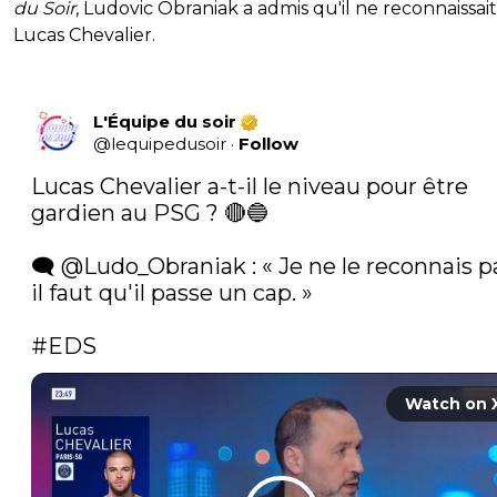
du Soir
, Ludovic Obraniak a admis qu'il ne reconnaissait
Lucas Chevalier.
L'Équipe du soir
@
lequipedusoir
·
Follow
Lucas Chevalier a-t-il le niveau pour être 
gardien au PSG ? 🔴🔵

🗨️ 
@Ludo_Obraniak
 : « Je ne le reconnais pa
il faut qu'il passe un cap. »

#EDS
Watch on 