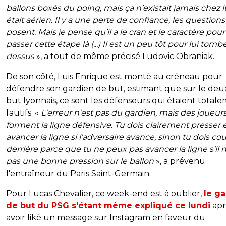
ballons boxés du poing, mais ça n’existait jamais chez lui
était aérien. Il y a une perte de confiance, les questions
posent. Mais je pense qu’il a le cran et le caractère pour
passer cette étape là (...) Il est un peu tôt pour lui tomb
dessus
», a tout de même précisé Ludovic Obraniak.
De son côté, Luis Enrique est monté au créneau pour
défendre son gardien de but, estimant que sur le de
but lyonnais, ce sont les défenseurs qui étaient total
fautifs. «
L'erreur n'est pas du gardien, mais des joueur
forment la ligne défensive. Tu dois clairement presser 
avancer la ligne si l'adversaire avance, sinon tu dois cou
derrière parce que tu ne peux pas avancer la ligne s'il n
pas une bonne pression sur le ballon
», a prévenu
l'entraîneur du Paris Saint-Germain.
Pour Lucas Chevalier, ce week-end est à oublier,
le g
de but du PSG s'étant même expliqué ce lundi
apr
avoir liké un message sur Instagram en faveur du