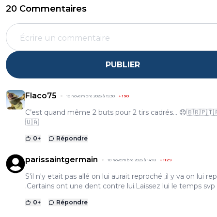
20 Commentaires
PUBLIER
Flaco75
10 novembre 2025 à 15:30
+
190
C’est quand même 2 buts pour 2 tirs cadrés… 😞🇧🇷🇵🇹
🇺🇦
0
+
Répondre
parissaintgermain
10 novembre 2025 à 14:18
+
1129
S'il n'y etait pas allé on lui aurait reproché ,il y va on lui r
.Certains ont une dent contre lui.Laissez lui le temps svp
0
+
Répondre