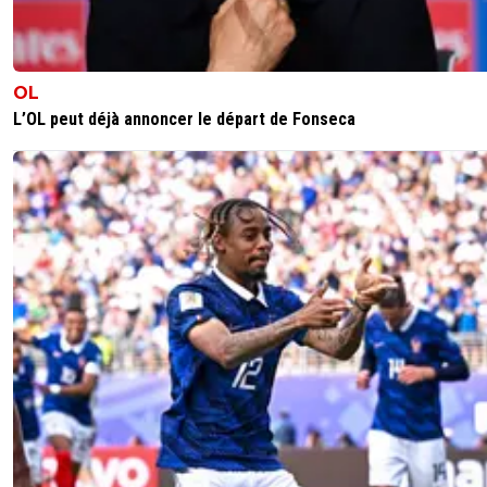
Flaco75
10 novembre 2025 à 15:25
+
190
Exactement mais on va espérer que ça s’améli
avant le printemps … 🤪🇵🇹🇧🇷🇫🇷🇺🇦
OL
0
+
Répondre
L’OL peut déjà annoncer le départ de Fonseca
Flaco75
10 novembre 2025 à 15:27
+
190
Et perso, je pense que l’horreur est du côté de 
de ses agents et de son entourage … 🤪🇵🇹🇧
🇺🇦
0
+
Répondre
olivier-atton
10 novembre 2025 à 11:23
+
2442
Après sur le lob, il sort, mais face à Leverkusen on lui a r
de ne pas être sorti donc sur le coup je n'ai pas trop de
reproche sur le lob. L'attaquant fait un geste superbe en
faisant un tour sur lui même
0
+
Répondre