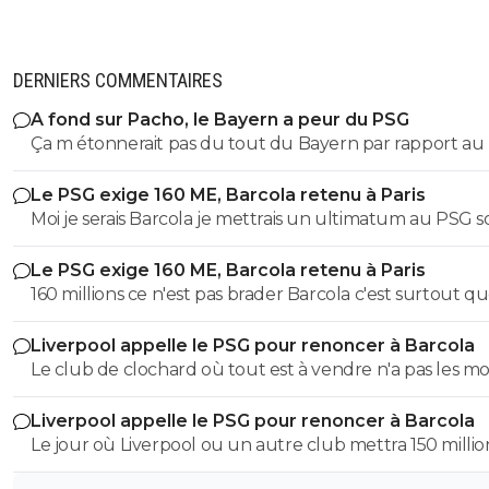
DERNIERS COMMENTAIRES
A fond sur Pacho, le Bayern a peur du PSG
Ça m étonnerait pas du tout du Bayern par rapport au p
athlétique et mental de pacho qui correspond à ce qu
Le PSG exige 160 ME, Barcola retenu à Paris
le Bayern habituellement à l image d’un boateng ou d
Moi je serais Barcola je mettrais un ultimatum au PSG so
Lucio. Mais aucune chance que ça se fasse cette année, 
vous me laissez partir soit je vais à la fin de mon contrat.
ont quand même déjà upamecano, kim et tah qui
Le PSG exige 160 ME, Barcola retenu à Paris
correspondent à un profil similaire, alors, à moins de fair
160 millions ce n'est pas brader Barcola c'est surtout q
partir 1 des 2 titulaires, je verrais pas l’intérêt de pacho d
Liverpool ou un autre club ne payera jamais cette so
au Bayern.
Liverpool appelle le PSG pour renoncer à Barcola
pour un joueur qui n'est plus titulaire au PSG et à qui il
Le club de clochard où tout est à vendre n'a pas les m
une année de contrat. C'est de la folie pure.
d'avoir un état derrière lui avec des fonds illimités. Si to
Liverpool appelle le PSG pour renoncer à Barcola
de banlieue n'avait pas le Qatar comme propriétaire, il s
Le jour où Liverpool ou un autre club mettra 150 millio
déjà depuis longtemps en Ligue 2.
Barcola un semi remplaçant auquel il ne reste plus qu