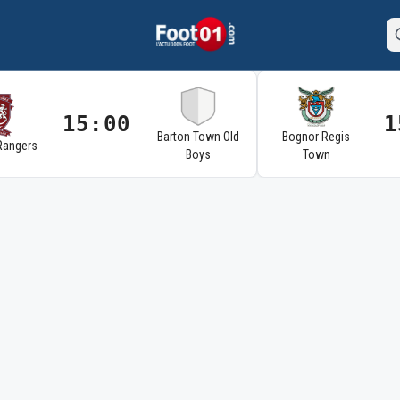
15:00
1
Barton Town Old
Bognor Regis
Rangers
Boys
Town