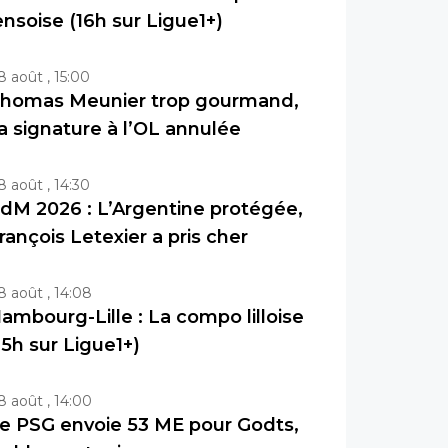
ensoise (16h sur Ligue1+)
8 août , 15:00
homas Meunier trop gourmand,
a signature à l’OL annulée
8 août , 14:30
dM 2026 : L’Argentine protégée,
rançois Letexier a pris cher
8 août , 14:08
ambourg-Lille : La compo lilloise
15h sur Ligue1+)
8 août , 14:00
e PSG envoie 53 ME pour Godts,