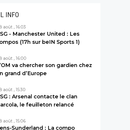
IL INFO
8 août , 16:03
SG - Manchester United : Les
ompos (17h sur beIN Sports 1)
8 août , 16:00
’OM va chercher son gardien chez
n grand d’Europe
8 août , 15:30
SG : Arsenal contacte le clan
arcola, le feuilleton relancé
8 août , 15:06
ens-Sunderland : La compo