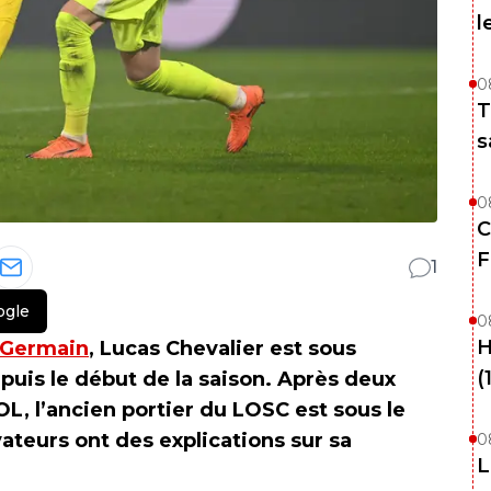
l
0
T
s
0
C
F
1
ogle
0
H
t-Germain
, Lucas Chevalier est sous
(
puis le début de la saison. Après deux
OL, l’ancien portier du LOSC est sous le
ateurs ont des explications sur sa
0
L