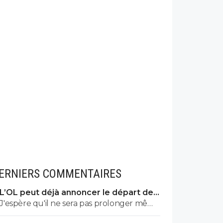
ERNIERS COMMENTAIRES
L’OL peut déjà annoncer le départ de
Fonseca
J'espère qu'il ne sera pas prolonger même
en cas de qualif en C1 cet été.