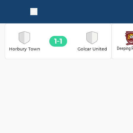
1
1
Deeping 
Horbury Town
Golcar United