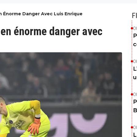
En Énorme Danger Avec Luis Enrique
F
 en énorme danger avec
0
P
c
0
L
u
0
P
B
0
L