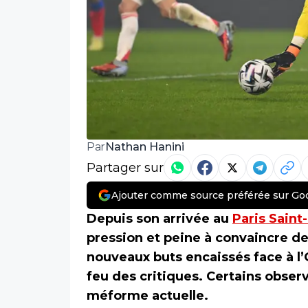
Nathan Hanini
Par
Partager sur
Ajouter comme source préférée sur Go
Depuis son arrivée au
Paris Sain
pression et peine à convaincre de
nouveaux buts encaissés face à l’
feu des critiques. Certains observ
méforme actuelle.