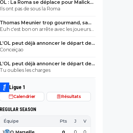
OL : La Roma se déplace pour Malick
Fofana
Ils ont pas de sous la Roma
Thomas Meunier trop gourmand, sa
signature à l’OL annulée
Euh c'est bon on arrête avec les joueurs
belges 🤣
L’OL peut déjà annoncer le départ de
Fonseca
Conceiçao
L’OL peut déjà annoncer le départ de
Fonseca
Tu oublies les charges
Ligue 1
Calendrier
Résultats
REGULAR SEASON
Équipe
Pts
J
V
N
D
BP
B
1
O
.
Marseille
0
0
0
0
0
0