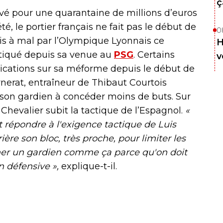
ç
rivé pour une quarantaine de millions d’euros
té, le portier français ne fait pas le début de
0
is à mal par l’Olympique Lyonnais ce
H
critiqué depuis sa venue au
PSG
. Certains
v
lications sur sa méforme depuis le début de
arnerat, entraîneur de Thibaut Courtois
 son gardien à concéder moins de buts. Sur
 Chevalier subit la tactique de l’Espagnol.
«
it répondre à l'exigence tactique de Luis
re son bloc, très proche, pour limiter les
her un gardien comme ça parce qu'on doit
n défensive »,
explique-t-il.