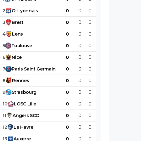
2
O
.
Lyonnais
0
0
0
0
0
0
3
Brest
0
0
0
0
0
0
4
Lens
0
0
0
0
0
0
5
Toulouse
0
0
0
0
0
0
6
Nice
0
0
0
0
0
0
7
Paris
Saint
Germain
0
0
0
0
0
0
8
Rennes
0
0
0
0
0
0
9
Strasbourg
0
0
0
0
0
0
10
LOSC
Lille
0
0
0
0
0
0
11
Angers
SCO
0
0
0
0
0
0
12
Le
Havre
0
0
0
0
0
0
13
Auxerre
0
0
0
0
0
0