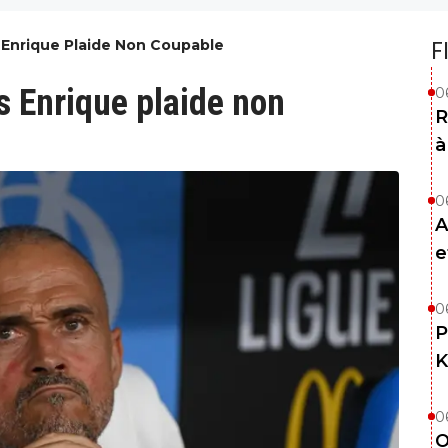
s Enrique Plaide Non Coupable
F
s Enrique plaide non
0
R
à
0
A
e
0
P
K
0
O