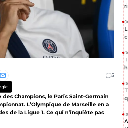
r
0
L
c
0
T
h
5
0
ogle
T
 des Champions, le Paris Saint-Germain
q
ampionnat. L’Olympique de Marseille en a
s de la Ligue 1. Ce qui n’inquiète pas
0
A