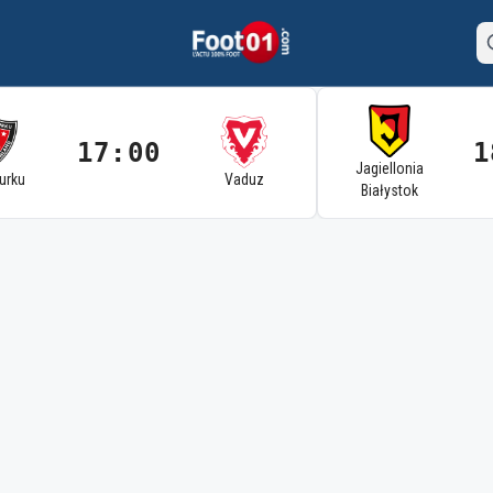
17:00
1
Jagiellonia
Turku
Vaduz
Białystok