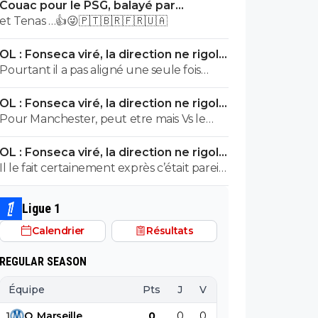
Couac pour le PSG, balayé par
Majorque en amical
et Tenas …👍😜🇵🇹🇧🇷🇫🇷🇺🇦
OL : Fonseca viré, la direction ne rigole
plus
Pourtant il a pas aligné une seule fois
cette compo pendant les matchs amicaux
OL : Fonseca viré, la direction ne rigole
plus
Pour Manchester, peut etre mais Vs le
Celta vigo je ne vois pas ou... On a
OL : Fonseca viré, la direction ne rigole
plénitude de blesser en attaque... Puis, il
plus
Il le fait certainement exprès c’était pareil
ne savait pas que Niakhaté allait se faire
avec Manchester avec Paul akuaku
expulsé à la 10e au retour..
titulaire allée retour alors qu’il n'a pas
Ligue 1
jouer de la saison. Chaque fois que lyon a
Calendrier
Résultats
un match important le gars sabote le
match pareille l'année dernière avec
REGULAR SEASON
Toulouse, Lens et le celta vigo
Équipe
Pts
J
V
N
D
BP
B
1
O
.
Marseille
0
0
0
0
0
0