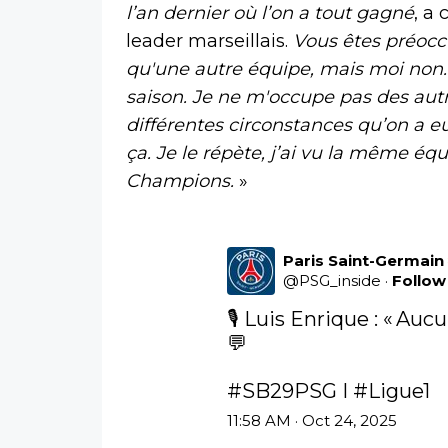
l’an dernier où l’on a tout gagné
, a
leader marseillais.
Vous êtes préocc
qu'une autre équipe, mais moi non.
saison. Je ne m'occupe pas des aut
différentes circonstances qu’on a eu
ça. Je le répète, j’ai vu la même é
Champions.
»
Paris Saint-Germain
@
PSG_inside
·
Follow
🎙️ Luis Enrique : « Au
💬

#SB29PSG
 I 
#Ligue1
11:58 AM · Oct 24, 2025