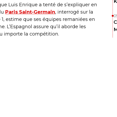
K
que Luis Enrique a tenté de s’expliquer en
 du
Paris Saint-Germain
, interrogé sur la
0
e 1, estime que ses équipes remaniées en
C
e. L’Espagnol assure qu’il aborde les
M
 importe la compétition.