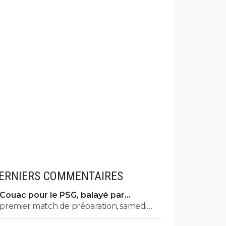
ERNIERS COMMENTAIRES
Couac pour le PSG, balayé par
Majorque en amical
premier match de préparation, samedi
contre les rosbifs… 😝🇵🇹🇧🇷🇫🇷🇺🇦