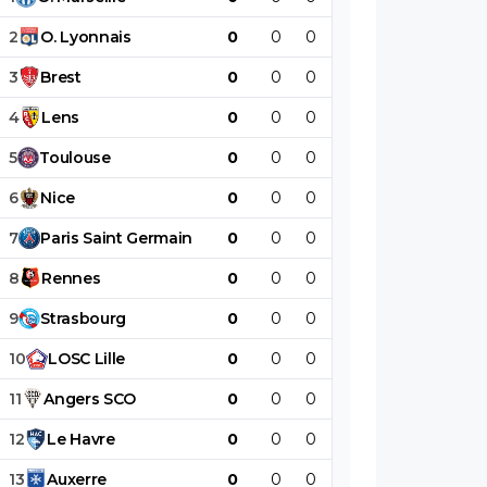
2
O
.
Lyonnais
0
0
0
0
0
0
3
Brest
0
0
0
0
0
0
4
Lens
0
0
0
0
0
0
5
Toulouse
0
0
0
0
0
0
6
Nice
0
0
0
0
0
0
7
Paris
Saint
Germain
0
0
0
0
0
0
8
Rennes
0
0
0
0
0
0
9
Strasbourg
0
0
0
0
0
0
10
LOSC
Lille
0
0
0
0
0
0
11
Angers
SCO
0
0
0
0
0
0
12
Le
Havre
0
0
0
0
0
0
13
Auxerre
0
0
0
0
0
0