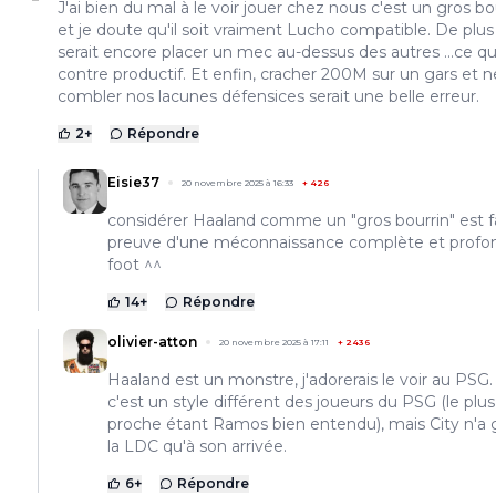
J'ai bien du mal à le voir jouer chez nous c'est un gros bo
et je doute qu'il soit vraiment Lucho compatible. De plus
serait encore placer un mec au-dessus des autres ...ce qu
contre productif. Et enfin, cracher 200M sur un gars et n
combler nos lacunes défensices serait une belle erreur.
2
+
Répondre
Eisie37
20 novembre 2025 à 16:33
+
426
considérer Haaland comme un "gros bourrin" est f
preuve d'une méconnaissance complète et profo
foot ^^
14
+
Répondre
olivier-atton
20 novembre 2025 à 17:11
+
2436
Haaland est un monstre, j'adorerais le voir au PSG.
c'est un style différent des joueurs du PSG (le plus
proche étant Ramos bien entendu), mais City n'a
la LDC qu'à son arrivée.
6
+
Répondre