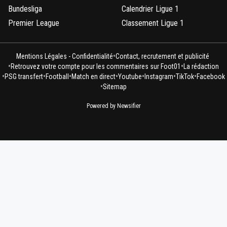
Bundesliga
Calendrier Ligue 1
Premier League
Classement Ligue 1
•
Mentions Légales - Confidentialité
Contact, recrutement et publicité
•
•
Retrouvez votre compte pour les commentaires sur Foot01
La rédaction
•
•
•
•
•
•
•
PSG transfert
Football
Match en direct
Youtube
Instagram
TikTok
Facebook
•
Sitemap
Powered by Newsifier