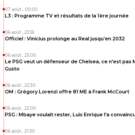
07 août , 00:00
L3 : Programme TV et résultats de la 1ère journée
06 août , 23:55
Officiel : Vinicius prolonge au Real jusqu’en 2032
06 août , 23:00
Le PSG veut un défenseur de Chelsea, ce n'est pas 
Gusto
06 août , 22:30
OM : Grégory Lorenzi offre 81 ME à Frank McCourt
06 août , 22:00
PSG : Mbaye voulait rester, Luis Enrique l'a convainc
06 août , 21:30