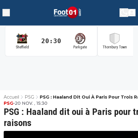
20:30
2
Sheffield
Parkgate
Thornbury Town
Accueil
PSG
PSG : Haaland Dit Oui À Paris Pour Trois 
PSG
•
20 NOV. , 15:30
PSG : Haaland dit oui à Paris pour t
raisons