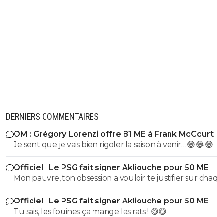
DERNIERS COMMENTAIRES
OM : Grégory Lorenzi offre 81 ME à Frank McCourt
Je sent que je vais bien rigoler la saison à venir…😂😂😂
Officiel : Le PSG fait signer Akliouche pour 50 ME
Mon pauvre, ton obsession a vouloir te justifier sur cha
commentaire 🤣😂😂 Tu aurais la queue d'un chat qui s
Officiel : Le PSG fait signer Akliouche pour 50 ME
de bouche et on t'accuserait de l'avoir mangé que tu ni
Tu sais, les fouines ça mange les rats ! 😋😋
encore....mdr