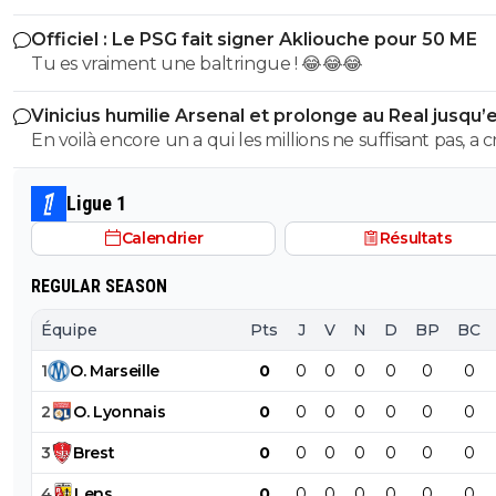
Officiel : Le PSG fait signer Akliouche pour 50 ME
Tu es vraiment une baltringue ! 😂😂😂
Vinicius humilie Arsenal et prolonge au Real jusqu’
2032
En voilà encore un a qui les millions ne suffisant pas, a 
sur son club pour en récupérer quelques uns de plus.
mec pareil me pue au nez...Reste au Réal et continue a
Ligue 1
pourrir le vestiaire !
Calendrier
Résultats
REGULAR SEASON
Équipe
Pts
J
V
N
D
BP
BC
1
O
.
Marseille
0
0
0
0
0
0
0
2
O
.
Lyonnais
0
0
0
0
0
0
0
3
Brest
0
0
0
0
0
0
0
4
Lens
0
0
0
0
0
0
0