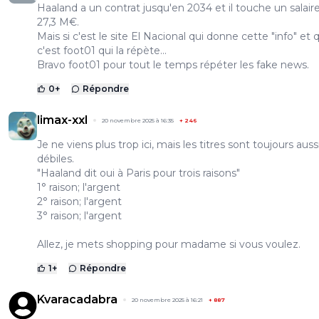
Haaland a un contrat jusqu'en 2034 et il touche un salair
27,3 M€.
Mais si c'est le site El Nacional qui donne cette "info" et 
c'est foot01 qui la répète...
Bravo foot01 pour tout le temps répéter les fake news.
0
+
Répondre
limax-xxl
20 novembre 2025 à 16:35
+
246
Je ne viens plus trop ici, mais les titres sont toujours auss
débiles.
"Haaland dit oui à Paris pour trois raisons"
1° raison; l'argent
2° raison; l'argent
3° raison; l'argent
Allez, je mets shopping pour madame si vous voulez.
1
+
Répondre
Kvaracadabra
20 novembre 2025 à 16:21
+
887