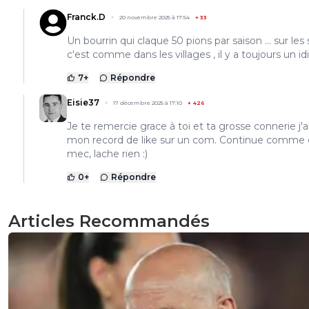
Franck.D
20 novembre 2025 à 17:54
+
33
Un bourrin qui claque 50 pions par saison ... sur les s
c'est comme dans les villages , il y a toujours un idi
7
+
Répondre
Eisie37
17 décembre 2025 à 17:10
+
426
Je te remercie grace à toi et ta grosse connerie j'a
mon record de like sur un com. Continue comme 
mec, lache rien :)
0
+
Répondre
Articles Recommandés