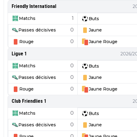
Friendly International
2
1
Matchs
Buts
0
Passes décisives
Jaune
0
Rouge
Jaune
Rouge
Ligue 1
2026/2
0
Matchs
Buts
0
Passes décisives
Jaune
0
Rouge
Jaune
Rouge
Club Friendlies 1
2
0
Matchs
Buts
0
Passes décisives
Jaune
0
Rouge
Jaune
Rouge