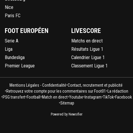
Nice
Paris FC
FOOT EUROPÉEN
LIVESCORE
Serie A
Matchs en direct
Liga
Résultats Ligue 1
Bundesliga
Calendrier Ligue 1
Premier League
Classement Ligue 1
•
Mentions Légales - Confidentialité
Contact, recrutement et publicité
•
•
Retrouvez votre compte pour les commentaires sur Foot01
La rédaction
•
•
•
•
•
•
•
PSG transfert
Football
Match en direct
Youtube
Instagram
TikTok
Facebook
•
Sitemap
Powered by Newsifier