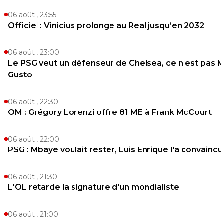
06 août , 23:55
Officiel : Vinicius prolonge au Real jusqu’en 2032
06 août , 23:00
Le PSG veut un défenseur de Chelsea, ce n'est pas 
Gusto
06 août , 22:30
OM : Grégory Lorenzi offre 81 ME à Frank McCourt
06 août , 22:00
PSG : Mbaye voulait rester, Luis Enrique l'a convainc
06 août , 21:30
L'OL retarde la signature d'un mondialiste
06 août , 21:00