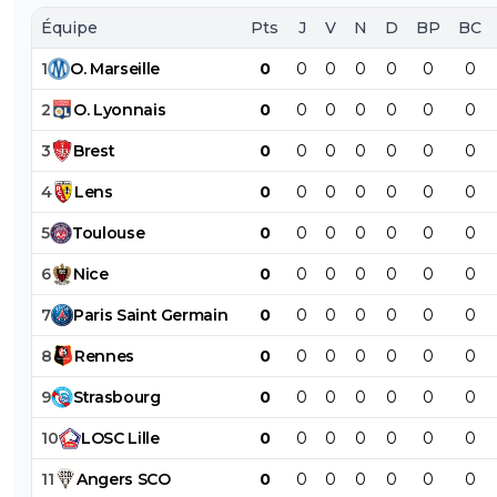
Équipe
Pts
J
V
N
D
BP
BC
1
O
.
Marseille
0
0
0
0
0
0
0
2
O
.
Lyonnais
0
0
0
0
0
0
0
3
Brest
0
0
0
0
0
0
0
4
Lens
0
0
0
0
0
0
0
5
Toulouse
0
0
0
0
0
0
0
6
Nice
0
0
0
0
0
0
0
7
Paris
Saint
Germain
0
0
0
0
0
0
0
8
Rennes
0
0
0
0
0
0
0
9
Strasbourg
0
0
0
0
0
0
0
10
LOSC
Lille
0
0
0
0
0
0
0
11
Angers
SCO
0
0
0
0
0
0
0