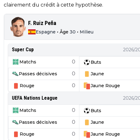
clairement du crédit à cette hypothèse.
F. Ruiz Peña
Espagne
•
Âge
30
•
Milieu
Super Cup
2026/2
0
Matchs
Buts
0
Passes décisives
Jaune
0
Rouge
Jaune
Rouge
UEFA Nations League
2026/2
0
Matchs
Buts
0
Passes décisives
Jaune
0
Rouge
Jaune
Rouge