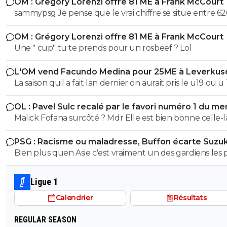
OM : Grégory Lorenzi offre 81 ME à Frank McCourt
sammypsg Je pense que le vrai chiffre se situe entre 62
700 M
OM : Grégory Lorenzi offre 81 ME à Frank McCourt
Une " cup" tu te prends pour un rosbeef ? Lol
L'OM vend Facundo Medina pour 25ME à Leverkus
La saison quil a fait lan dernier on aurait pris le u19 ou u
son poste ils auraient pas fait pire, il a ete blessé plus 1/3
OL : Pavel Sulc recalé par le favori numéro 1 du me
saison et le peu de fois où on l'a vue bah putain...je sais 
Malick Fofana surcôté ? Mdr Elle est bien bonne cell
lors de quel match tu l'a vu bon, moi jai surtout vue so
bide et ses croissants a la place des pieds et faire des fau
PSG : Racisme ou maladresse, Buffon écarte Suzuk
duel sur 3..
Bien plus quen Asie c'est vraiment un des gardiens les 
prometteur au monde, et sa coupe du monde plutot réussi
aussi..
Ligue 1
Calendrier
Résultats
REGULAR SEASON