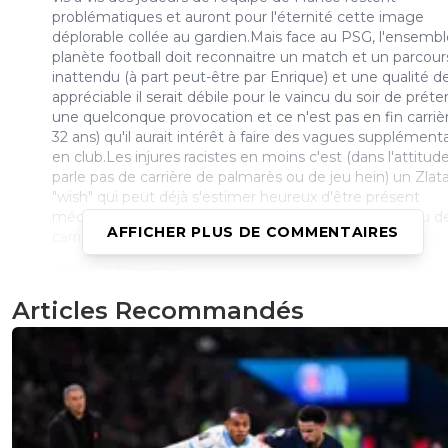
problématiques et auront pour l'éternité cette image
déplorable collée au gardien.Mais face au PSG, l'ensembl
planète football doit reconnaitre un match et un parcour
inattendu (à part peut-être par Enrique) et une qualité d
appréciable il serait débile pour le vaincu du soir de prét
une quelconque provocation et ce n'est pas en fin carrière
32 ans) qu'il aurait intérêt à faire des vagues supplément
en club.Les injures racistes en moins c'est (dans l'attitud
parle pas de carrière de palmarès ou de jeu hein) un Zlat
"wish" qui peut déjà s'estimer heureux d'être présent
médiatiquement et sportivement avec son club au vu d
AFFICHER PLUS DE COMMENTAIRES
carrière.
0
+
Répondre
Articles Recommandés
parisansgermain
13 avril 2025 à 10:21
+
6
Ce con n'a pas compris que les coqs peuvent tuer d'un 
de bec
0
+
Répondre
ordinico
13 avril 2025 à 6:37
+
0