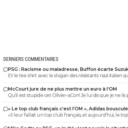
DERNIERS COMMENTAIRES
PSG : Racisme ou maladresse, Buffon écarte Suzuk
Et le tee shirt avec le slogan des résistants nazi italien 
portait buffon du coup t'as quoi comme excuse ?? Hât
McCourt jure de ne plus mettre un euro à l’OM
davoir ta réponse de cretin ignare !! Carrière exemplaire
Qu'il est stupide cet Olivier-aCon! Je lui dis que je ne lis 
n'empêche pas d'être facho.. Oui le numéro 88 est
ses commentaires puérils avec des émojis et il continue
dorénavant interdit d'être porté en Série A et B ... tu voi
« Le top club français c’est l’OM », Adidas bouscule
me répondre avec ses petites images de gogol. Ça pro
dormiras moins cretin ce soir.. ou pas vue que t'as le ce
PSG
«Il leur fallait un top club français, et aujourd’hui, le to
bien ce que je dis, on voit tout de suite qu'on a affaire à
complètement farcie
français, c’est l’Olympique de Marseille » trop drôle, Oliv
teubé.^^