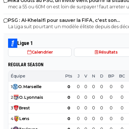
Mika Godts au PSG, un invité vient pourrir la situati
aCon va en faire une jaunisse. Pour cet abruti puéril c
mec a 55 ou 60M on est loin de surpayer ! faut arreter 
d'affirmation est importante. Personnellement ça me la
peu, a ce moment Joao Neves avait rien prouvé non pl
indifférent. Mais le voir piquer sa crise à coup d'emojis, ç
PSG : Al-Khelaïfi pour sauver la FIFA, c'est son
maintenant on dit merci alors qu'on la acheté 70M€ (a
drôle...
cauchemar
La Liga suit pourtant un modèle élitiste depuis des déc
bonus !) donc a un moment faut arreter, on pause les 6
et c'est même cela qui a permis à 2 clubs de se forger 
on avance, tant que c'est pas 80 ou 90 (soit le double 
palmarès national et européen.
l'offre initial a 45)
Ligue 1
Calendrier
Résultats
REGULAR SEASON
Équipe
Pts
J
V
N
D
BP
BC
1
O
.
Marseille
0
0
0
0
0
0
0
2
O
.
Lyonnais
0
0
0
0
0
0
0
3
Brest
0
0
0
0
0
0
0
4
Lens
0
0
0
0
0
0
0