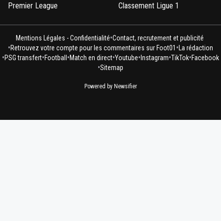
Premier League
Classement Ligue 1
•
Mentions Légales - Confidentialité
Contact, recrutement et publicité
•
•
Retrouvez votre compte pour les commentaires sur Foot01
La rédaction
•
•
•
•
•
•
•
PSG transfert
Football
Match en direct
Youtube
Instagram
TikTok
Facebook
•
Sitemap
Powered by Newsifier