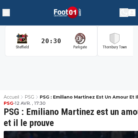
20:30
2
Sheffield
Parkgate
Thornbury Town
Accueil
PSG
PSG : Emiliano Martinez Est Un Amour Et I
PSG
•
12 AVR. , 17:30
Prouve
PSG : Emiliano Martinez est un amo
et il le prouve