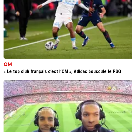
Chambrages maladroits? C’est la nouvelle définition du
racisme?
0
+
Répondre
el-padre
12 avril 2025 à 20:34
+
0
Qu'il ferme sa grande gueule de mer**, con** reste toujo
con**
OM
« Le top club français c’est l’OM », Adidas bouscule le PSG
0
+
Répondre
paris-lover
12 avril 2025 à 20:09
+
0
Il a fait raler les supporters de l’équipe nationale, mais les 
amateurs de foot connaissent son talent !C’est « Boulard
cou » quiA raté le peno ! Point final !
0
+
Répondre
parisansgermain
12 avril 2025 à 19:21
+
6