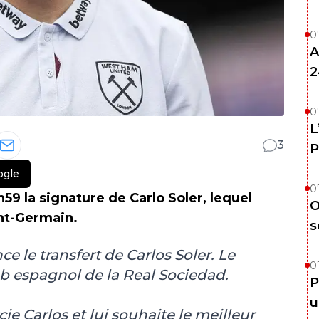
0
A
2
0
L
3
P
ogle
0
h59 la signature de Carlo Soler, lequel
O
int-Germain.
s
 le transfert de Carlos Soler. Le
0
lub espagnol de la Real Sociedad.
P
u
e Carlos et lui souhaite le meilleur