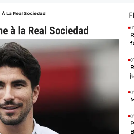
e À La Real Sociedad
F
ne à la Real Sociedad
0
R
f
0
R
j
0
M
0
P
B