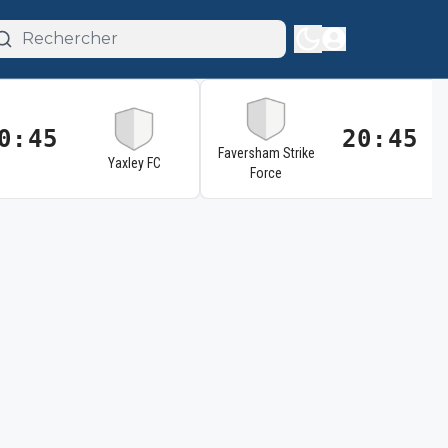
0:45
20:45
Faversham Strike
Yaxley FC
Force