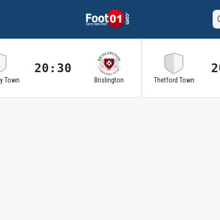
20:30
2
ry Town
Brislington
Thetford Town