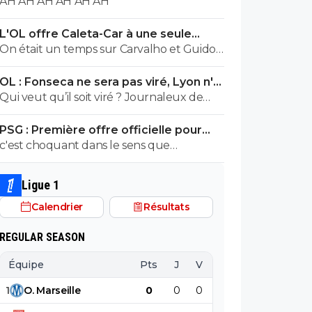
AH AH AH AH AH AH
L'OL offre Caleta-Car à une seule
condition
On était un temps sur Carvalho et Guido
Rodriguez... En panic buy, Blanc a bien
OL : Fonseca ne sera pas viré, Lyon n'a
validé ce joueur, je ne vois pas le raccourci.
pas l'argent pour le faire
Qui veut qu’il soit viré ? Journaleux de
merde
PSG : Première offre officielle pour
Barcola, elle est choquante
c'est choquant dans le sens que
diomande par exemple parte pour 140
millions apres 1 seule bonne saison en
Ligue 1
bundesliga,l'annee derniere liverpool
Calendrier
Résultats
n'avait pas hesité a prendre isaak 150
millions,wirtz 130 millions!La on p)arle d'un
REGULAR SEASON
double champion
d'europe,international,encore tres jeune
Équipe
Pts
J
V
N
D
BP
B
et qui a prouvé (sans compter sa marge
1
O
.
Marseille
0
0
0
0
0
0
de progression) la parce qu'on est un