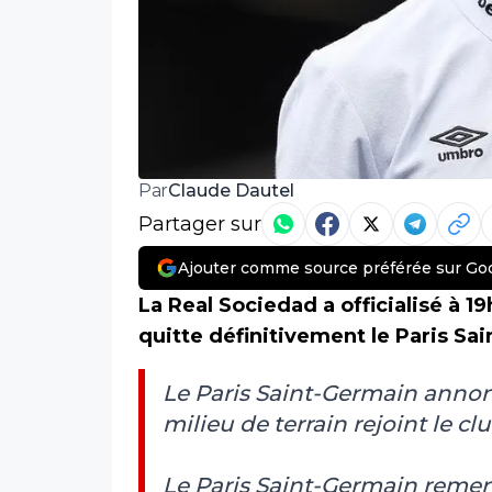
Claude Dautel
Par
Partager sur
Ajouter comme source préférée sur Go
La Real Sociedad a officialisé à 19
quitte définitivement le Paris Sa
Le Paris Saint-Germain annonce
milieu de terrain rejoint le c
Le Paris Saint-Germain remerci