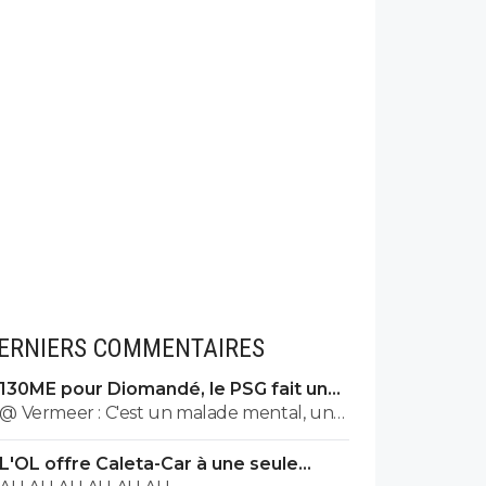
ERNIERS COMMENTAIRES
130ME pour Diomandé, le PSG fait une
nouvelle offre
@ Vermeer : C'est un malade mental, un
cas très très grave. Beaucoup plus grave
L'OL offre Caleta-Car à une seule
que l'autre porc sur maxi.
condition