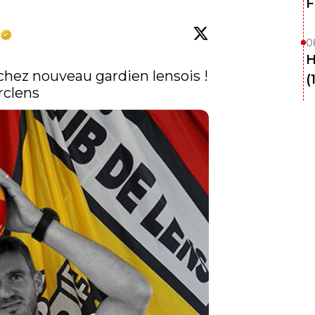
F
0
H
chez
 nouveau gardien lensois ! 
(
rclens