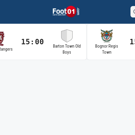
15:00
1
Barton Town Old
Bognor Regis
Rangers
Boys
Town