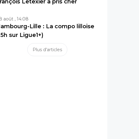
rançois Letexier a pris cher
8 août , 14:08
ambourg-Lille : La compo lilloise
15h sur Ligue1+)
Plus d'articles