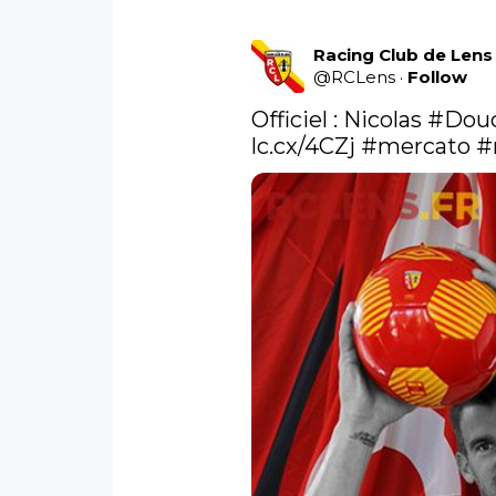
Racing Club de Lens
@
RCLens
·
Follow
Officiel : Nicolas 
#Dou
lc.cx/4CZj
#mercato
#