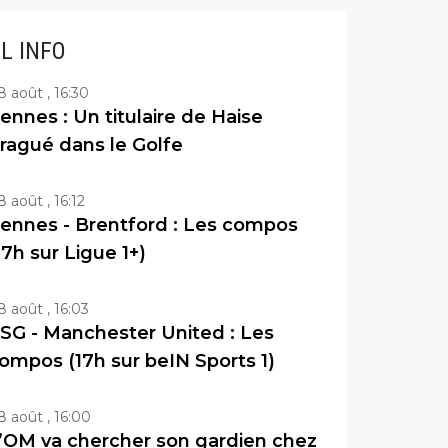
IL INFO
8 août , 16:30
ennes : Un titulaire de Haise
ragué dans le Golfe
8 août , 16:12
ennes - Brentford : Les compos
17h sur Ligue 1+)
8 août , 16:03
SG - Manchester United : Les
ompos (17h sur beIN Sports 1)
8 août , 16:00
’OM va chercher son gardien chez