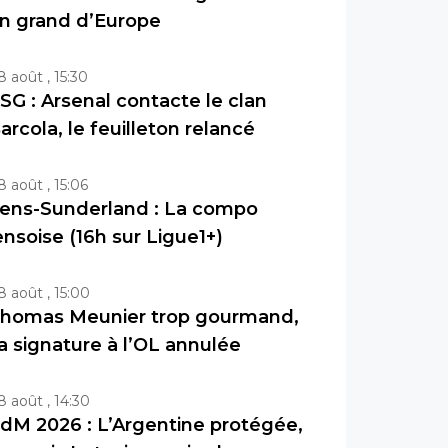
n grand d’Europe
8 août , 15:30
SG : Arsenal contacte le clan
arcola, le feuilleton relancé
8 août , 15:06
ens-Sunderland : La compo
ensoise (16h sur Ligue1+)
8 août , 15:00
homas Meunier trop gourmand,
a signature à l’OL annulée
8 août , 14:30
dM 2026 : L’Argentine protégée,