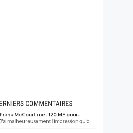
ERNIERS COMMENTAIRES
Frank McCourt met 120 ME pour
sauver l’OM !
J'ai malheureusement l'impression qu'on
ne peut plus aujourd'hui espérer mieux