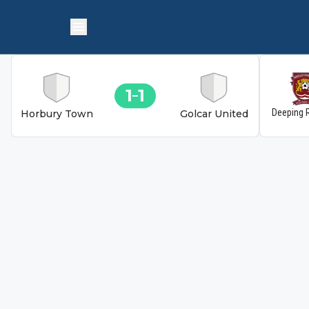
1
1
Deeping 
Horbury Town
Golcar United