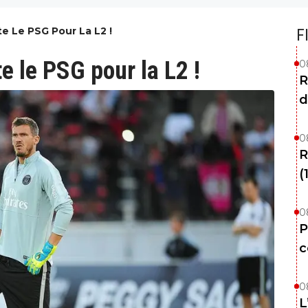
te Le PSG Pour La L2 !
F
te le PSG pour la L2 !
0
R
d
0
R
(
0
P
c
0
L