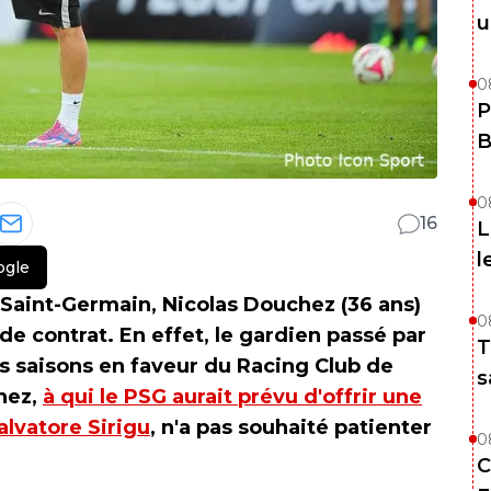
u
0
P
B
0
16
L
l
ogle
 Saint-Germain, Nicolas Douchez (36 ans)
0
n de contrat. En effet, le gardien passé par
T
is saisons en faveur du Racing Club de
s
hez,
à qui le PSG aurait prévu d'offrir une
alvatore Sirigu
, n'a pas souhaité patienter
0
C