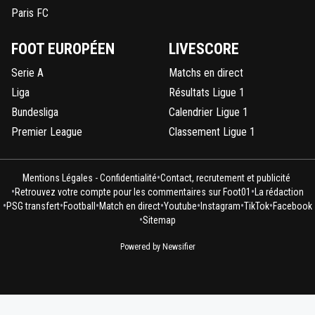
Paris FC
FOOT EUROPÉEN
LIVESCORE
Serie A
Matchs en direct
Liga
Résultats Ligue 1
Bundesliga
Calendrier Ligue 1
Premier League
Classement Ligue 1
•
Mentions Légales - Confidentialité
Contact, recrutement et publicité
•
•
Retrouvez votre compte pour les commentaires sur Foot01
La rédaction
•
•
•
•
•
•
•
PSG transfert
Football
Match en direct
Youtube
Instagram
TikTok
Facebook
•
Sitemap
Powered by Newsifier