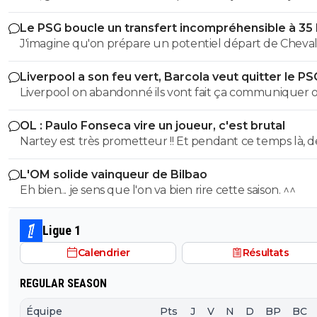
c'est positif
Le PSG boucle un transfert incompréhensible à 35
J'imagine qu'on prépare un potentiel départ de Cheval
l'été prochain au cas où il laisserait encore filer sa chanc
Liverpool a son feu vert, Barcola veut quitter le PS
évitera un panic buy tout en misant sur un très bon je
Liverpool on abandonné ils vont fait ça communiquer off
gardien.
le joueur a pas suivis la préparation, Liverpool vont pas
OL : Paulo Fonseca vire un joueur, c'est brutal
dépenser une fortune pour un joueur qui a suivis auc
Nartey est très prometteur !! Et pendant ce temps là, d
préparation avec Liverpool, Liverpool on déjà fait la bêtise sur
joueurs comme AMN et Tessman joue tout les matchs..
isak l année dernière, ils veulent pas refaire la même bê
L'OM solide vainqueur de Bilbao
Eh bien... je sens que l'on va bien rire cette saison. ^^
Ligue 1
Calendrier
Résultats
REGULAR SEASON
Équipe
Pts
J
V
N
D
BP
BC