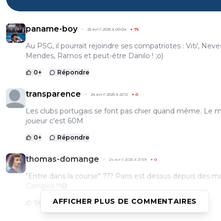
paname-boy
25 avril 2025 à 00:04
+
75
Au PSG, il pourrait rejoindre ses compatriotes : Viti', Neve
Mendes, Ramos et peut-être Danilo ! ;o)
0
+
Répondre
transparence
24 avril 2025 à 22:12
+
0
Les clubs portugais se font pas chier quand même. Le 
joueur c'est 60M
0
+
Répondre
thomas-domange
24 avril 2025 à 21:59
+
0
"Entre dans la course" ??? Paris est dessus depuis des mo
Campos !!!😅
AFFICHER PLUS DE COMMENTAIRES
0
+
Répondre