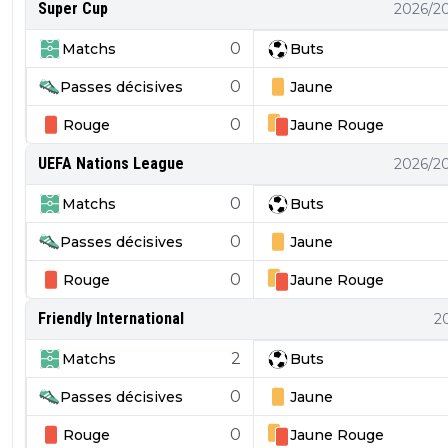
Super Cup
2026/2
0
Matchs
Buts
0
Passes décisives
Jaune
0
Rouge
Jaune
Rouge
UEFA Nations League
2026/2
0
Matchs
Buts
0
Passes décisives
Jaune
0
Rouge
Jaune
Rouge
Friendly International
2
2
Matchs
Buts
0
Passes décisives
Jaune
0
Rouge
Jaune
Rouge