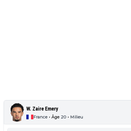
W. Zaire Emery
France
•
Âge
20
•
Milieu