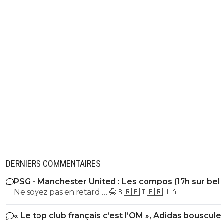
DERNIERS COMMENTAIRES
PSG - Manchester United : Les compos (17h sur be
Sports 1)
Ne soyez pas en retard … 🤪🇧🇷🇵🇹🇫🇷🇺🇦
« Le top club français c’est l’OM », Adidas bouscule