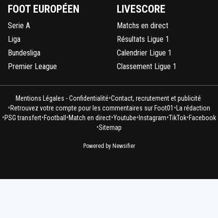
FOOT EUROPÉEN
LIVESCORE
Serie A
Matchs en direct
Liga
Résultats Ligue 1
Bundesliga
Calendrier Ligue 1
Premier League
Classement Ligue 1
•
Mentions Légales - Confidentialité
Contact, recrutement et publicité
•
•
Retrouvez votre compte pour les commentaires sur Foot01
La rédaction
•
•
•
•
•
•
•
PSG transfert
Football
Match en direct
Youtube
Instagram
TikTok
Facebook
•
Sitemap
Powered by Newsifier