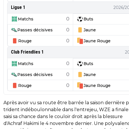
Ligue 1
2026/2
0
Matchs
Buts
0
Passes décisives
Jaune
0
Rouge
Jaune
Rouge
Club Friendlies 1
2
0
Matchs
Buts
0
Passes décisives
Jaune
0
Rouge
Jaune
Rouge
Après avoir vu sa route être barrée la saison dernière 
trident indéboulonnable dans l'entrejeu, WZE a fina
saisi sa chance dans le couloir droit après la blessure
d'Achraf Hakimi le 4 novembre dernier. Une polyvalen