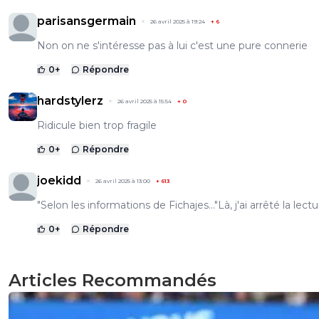
parisansgermain
26 avril 2025 à 19:24
+
6
Non on ne s'intéresse pas à lui c'est une pure connerie
0
+
Répondre
hardstylerz
26 avril 2025 à 15:54
+
0
Ridicule bien trop fragile
0
+
Répondre
joekidd
26 avril 2025 à 13:00
+
613
"Selon les informations de Fichajes..."Là, j'ai arrêté la lectu
0
+
Répondre
Articles Recommandés