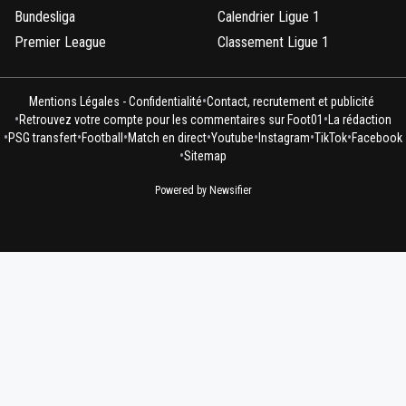
Bundesliga
Calendrier Ligue 1
Premier League
Classement Ligue 1
•
Mentions Légales - Confidentialité
Contact, recrutement et publicité
•
•
Retrouvez votre compte pour les commentaires sur Foot01
La rédaction
•
•
•
•
•
•
•
PSG transfert
Football
Match en direct
Youtube
Instagram
TikTok
Facebook
•
Sitemap
Powered by Newsifier