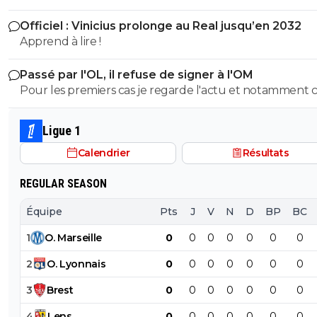
Officiel : Vinicius prolonge au Real jusqu’en 2032
Apprend à lire !
Passé par l'OL, il refuse de signer à l'OM
Pour les premiers cas je regarde l'actu et notamment c
du foot. Pour le dernier, rien qu'ici il y en a pléthore. Et toi, tu
es dans quel camp, les abrutis ou ceux qui viennent pa
Ligue 1
foot avec respect?
Calendrier
Résultats
REGULAR SEASON
Équipe
Pts
J
V
N
D
BP
BC
1
O
.
Marseille
0
0
0
0
0
0
0
2
O
.
Lyonnais
0
0
0
0
0
0
0
3
Brest
0
0
0
0
0
0
0
4
Lens
0
0
0
0
0
0
0