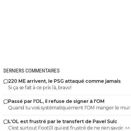
DERNIERS COMMENTAIRES
220 ME arrivent, le PSG attaqué comme jamais
Si ça se fait à ce prix là, bravo!
Passé par l'OL, il refuse de signer à l'OM
Quand tu vois systématiquement l'OM manger le mur 
après saison, il y a de quoi refuser d'y aller. ^^
L’OL est frustré par le transfert de Pavel Sulc
C'est surtout Foot01 qui est frustré de ne rien savoir. ^^