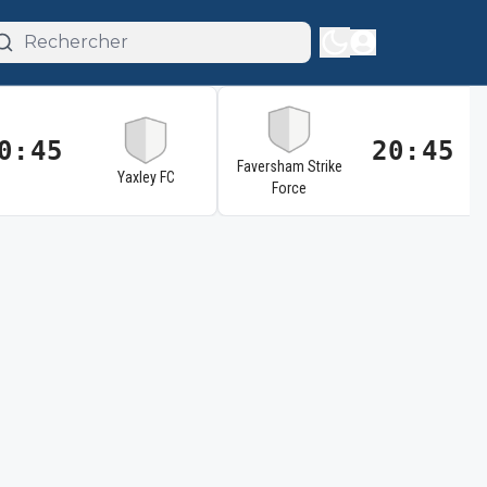
0:45
20:45
Faversham Strike
Yaxley FC
Force