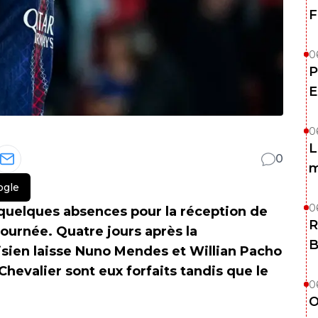
F
0
P
E
0
L
0
m
ogle
0
quelques absences pour la réception de
R
ournée. Quatre jours après la
B
risien laisse Nuno Mendes et Willian Pacho
hevalier sont eux forfaits tandis que le
0
O