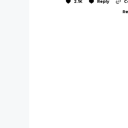
2.1K
Reply
C
Re