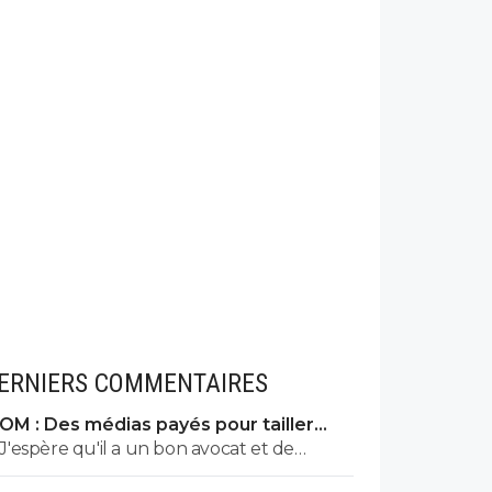
ERNIERS COMMENTAIRES
OM : Des médias payés pour tailler
l’OL, McCourt accusé
J'espère qu'il a un bon avocat et de
bonnes preuves parce qu'il va vite