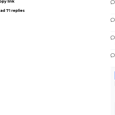
opy link
ad 71 replies