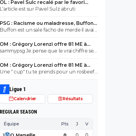
OL : Pavel Sulc recalé par le favori
exploser en vol avec ses différentes
numéro 1 du mercato
L'article est sur Pavel Sulz abruti
révélations
PSG : Racisme ou maladresse, Buffon
écarte Suzuki
Buffon est un sale facho de merde il avait
le numéro 88 cetait pas un hasard...
OM : Grégory Lorenzi offre 81 ME à
Frank McCourt
sammypsg Je pense que le vrai chiffre se
situe entre 620 et 700 M
OM : Grégory Lorenzi offre 81 ME à
Frank McCourt
Une " cup" tu te prends pour un rosbeef
? Lol
Ligue 1
Calendrier
Résultats
REGULAR SEASON
Équipe
Pts
J
V
N
D
BP
B
1
O
.
Marseille
0
0
0
0
0
0