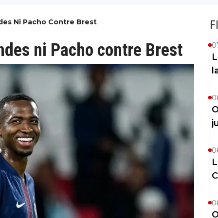
es Ni Pacho Contre Brest
F
des ni Pacho contre Brest
0
L
l
0
O
j
0
L
C
0
O