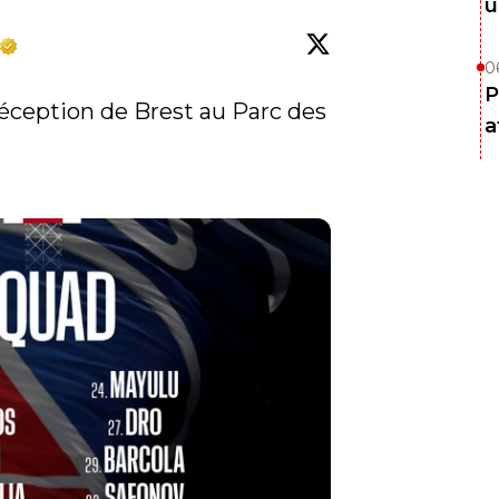
u
0
P
éception de Brest au Parc des 
a