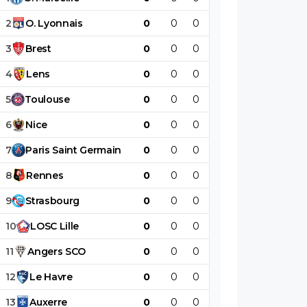
2
O
.
Lyonnais
0
0
0
0
0
0
3
Brest
0
0
0
0
0
0
4
Lens
0
0
0
0
0
0
5
Toulouse
0
0
0
0
0
0
6
Nice
0
0
0
0
0
0
7
Paris
Saint
Germain
0
0
0
0
0
0
8
Rennes
0
0
0
0
0
0
9
Strasbourg
0
0
0
0
0
0
10
LOSC
Lille
0
0
0
0
0
0
11
Angers
SCO
0
0
0
0
0
0
12
Le
Havre
0
0
0
0
0
0
13
Auxerre
0
0
0
0
0
0