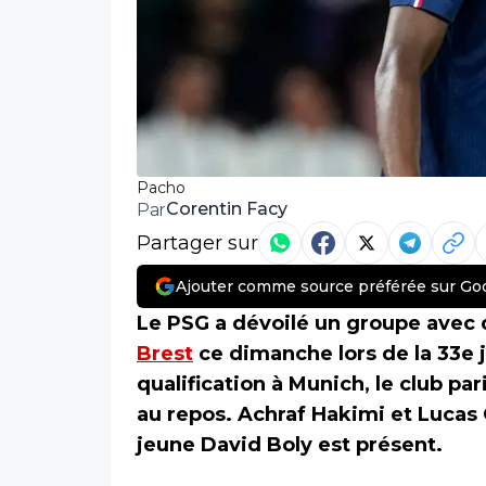
Pacho
Corentin Facy
Par
Partager sur
Ajouter comme source préférée sur Go
Le PSG a dévoilé un groupe avec 
Brest
ce dimanche lors de la 33e j
qualification à Munich, le club pa
au repos. Achraf Hakimi et Lucas C
jeune David Boly est présent.