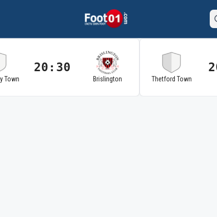
20:30
2
ry Town
Brislington
Thetford Town