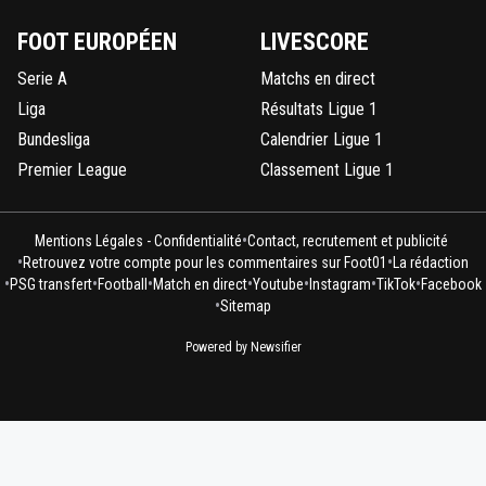
FOOT EUROPÉEN
LIVESCORE
Serie A
Matchs en direct
Liga
Résultats Ligue 1
Bundesliga
Calendrier Ligue 1
Premier League
Classement Ligue 1
•
Mentions Légales - Confidentialité
Contact, recrutement et publicité
•
•
Retrouvez votre compte pour les commentaires sur Foot01
La rédaction
•
•
•
•
•
•
•
PSG transfert
Football
Match en direct
Youtube
Instagram
TikTok
Facebook
•
Sitemap
Powered by Newsifier