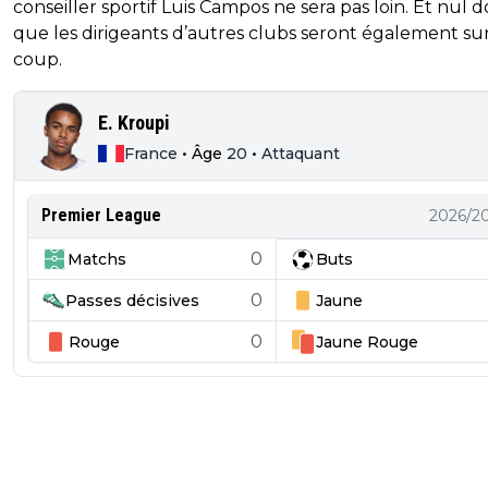
conseiller sportif Luis Campos ne sera pas loin. Et nul 
que les dirigeants d’autres clubs seront également sur
coup.
E. Kroupi
France
•
Âge
20
•
Attaquant
Premier League
2026/2
0
Matchs
Buts
0
Passes décisives
Jaune
0
Rouge
Jaune
Rouge