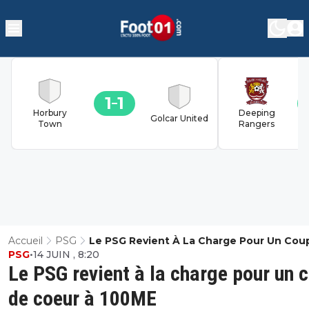
1
1
Horbury
Deeping
Golcar United
Town
Rangers
Accueil
PSG
Le PSG Revient À La Charge Pour Un Cou
PSG
•
14 JUIN , 8:20
Coeur À 100ME
Le PSG revient à la charge pour un 
de coeur à 100ME