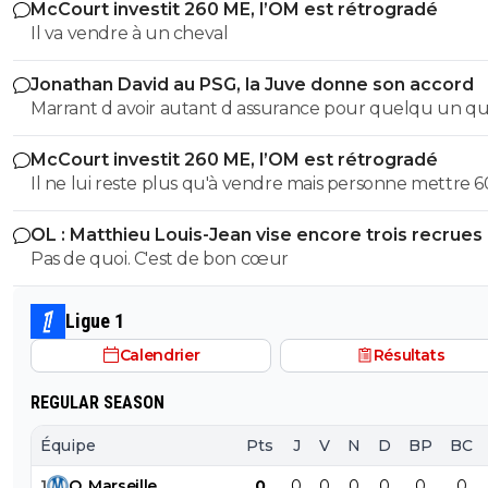
McCourt investit 260 ME, l’OM est rétrogradé
Il va vendre à un cheval
Jonathan David au PSG, la Juve donne son accord
Marrant d avoir autant d assurance pour quelqu un qui
trompe avec autant de régularité... Ton arrogance serai
McCourt investit 260 ME, l’OM est rétrogradé
presque impressionnant si elle était accompagnée d u
Il ne lui reste plus qu'à vendre mais personne mettre 600
quelconque talent, mais bref, je te laisserais volontiers a
millions d'euros dans le club. A moins que du côté de l'
raison mais je crains la qualité de notre conversation !!!
OL : Matthieu Louis-Jean vise encore trois recrues
Saoudite ou du Golfe Persique un fou allonge la som
Pas de quoi. C'est de bon cœur
mais je n'y crois guère.
Ligue 1
Calendrier
Résultats
REGULAR SEASON
Équipe
Pts
J
V
N
D
BP
BC
1
O
.
Marseille
0
0
0
0
0
0
0