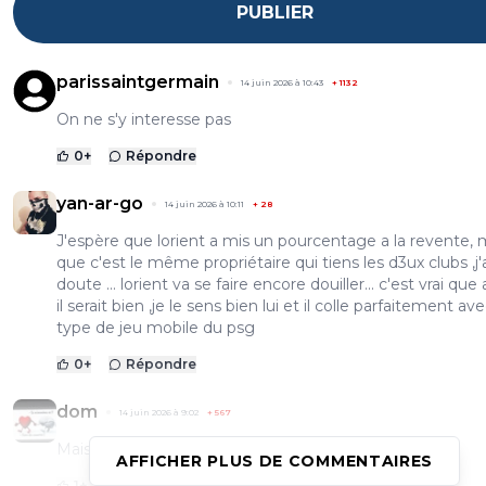
PUBLIER
parissaintgermain
14 juin 2026 à 10:43
+
1132
On ne s'y interesse pas
0
+
Répondre
yan-ar-go
14 juin 2026 à 10:11
+
28
J'espère que lorient a mis un pourcentage a la revente, 
que c'est le même propriétaire qui tiens les d3ux clubs ,j'
doute ... lorient va se faire encore douiller... c'est vrai que 
il serait bien ,je le sens bien lui et il colle parfaitement ave
type de jeu mobile du psg
0
+
Répondre
dom
14 juin 2026 à 9:02
+
567
Mais jamais ils.mettront 100 patates !
AFFICHER PLUS DE COMMENTAIRES
1
+
Répondre