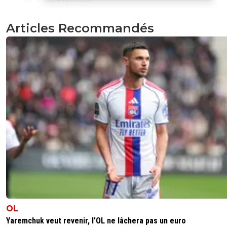
Articles Recommandés
parisforever
14 juin 2026 à 8:57
+
794
60 avec des bonus c'est déjà bien ....
Il doit encore prouver ...
2
+
Répondre
OL
Yaremchuk veut revenir, l'OL ne lâchera pas un euro