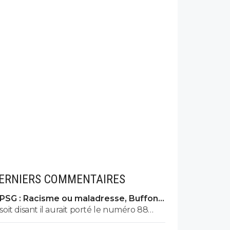
ERNIERS COMMENTAIRES
PSG : Racisme ou maladresse, Buffon
écarte Suzuki
soit disant il aurait porté le numéro 88
dans sa carrière...donc cela fait