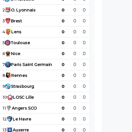
2
O
.
Lyonnais
0
0
0
0
0
0
3
Brest
0
0
0
0
0
0
4
Lens
0
0
0
0
0
0
5
Toulouse
0
0
0
0
0
0
6
Nice
0
0
0
0
0
0
7
Paris
Saint
Germain
0
0
0
0
0
0
8
Rennes
0
0
0
0
0
0
9
Strasbourg
0
0
0
0
0
0
10
LOSC
Lille
0
0
0
0
0
0
11
Angers
SCO
0
0
0
0
0
0
12
Le
Havre
0
0
0
0
0
0
13
Auxerre
0
0
0
0
0
0