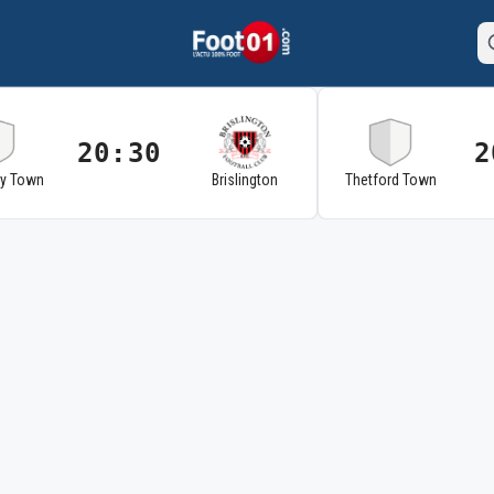
20:30
2
ry Town
Brislington
Thetford Town