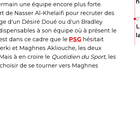
h
ermain une équipe encore plus forte.
rt de Nasser Al-Khelaifi pour recruter des
0
age d'un Désiré Doué ou d'un Bradley
L
ndispensables à son équipe où à présent le
l
 c'est dans ce cadre que le
PSG
hésitait
rki et Maghnes Akliouche, les deux
Mais à en croire le
Quotidien du Sport
, les
 choisir de se tourner vers Maghnes