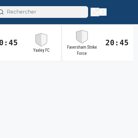
0:45
20:45
Faversham Strike
Yaxley FC
Force