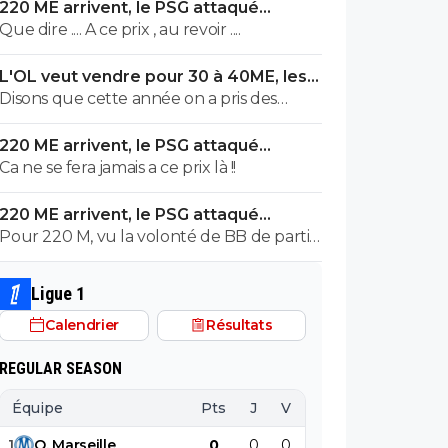
220 ME arrivent, le PSG attaqué
automatiquement de lui un nazi... selon
comme jamais
Que dire .... A ce prix , au revoir ....
les débiles comme plus bas
L'OL veut vendre pour 30 à 40ME, les
noms sortent
Disons que cette année on a pris des
recrues, apres des "renforts" ca reste à
220 ME arrivent, le PSG attaqué
voir.....
comme jamais
Ca ne se fera jamais a ce prix là !!
220 ME arrivent, le PSG attaqué
comme jamais
Pour 220 M, vu la volonté de BB de partir
et l'entourage toxique de IB on les
dépose direct chez les Anglais.
Ligue 1
Calendrier
Résultats
REGULAR SEASON
Équipe
Pts
J
V
N
D
BP
B
1
O
.
Marseille
0
0
0
0
0
0