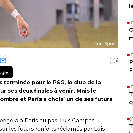
l
0
O
m
0
6
P
F
ogle
 terminée pour le PSG, le club de la
0
ur ses deux finales à venir. Mais le
T
mbre et Paris a choisi un de ses futurs
q
0
longera à Paris ou pas, Luis Campos
T
sur les futurs renforts réclamés par Luis