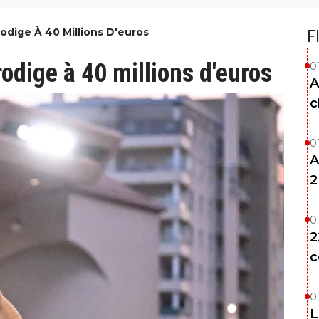
odige À 40 Millions D'euros
F
odige à 40 millions d'euros
0
A
c
0
A
2
0
2
c
0
L