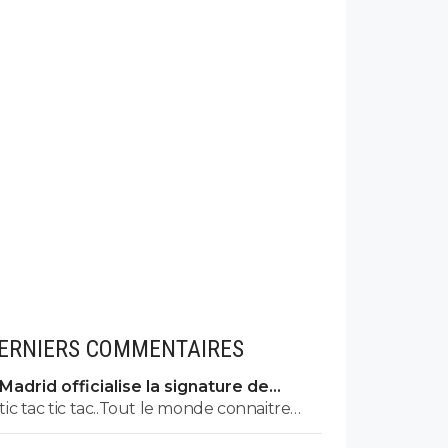
ERNIERS COMMENTAIRES
Madrid officialise la signature de
Diomande, le plus gros transfert de
tic tac tic tac..Tout le monde connaitre
son histoire
bientot ton nom prénom et adresse !! tu