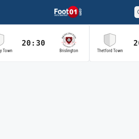
20:30
2
ry Town
Brislington
Thetford Town