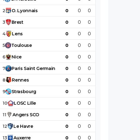
2
O
.
Lyonnais
0
0
0
0
0
0
3
Brest
0
0
0
0
0
0
4
Lens
0
0
0
0
0
0
5
Toulouse
0
0
0
0
0
0
6
Nice
0
0
0
0
0
0
7
Paris
Saint
Germain
0
0
0
0
0
0
8
Rennes
0
0
0
0
0
0
9
Strasbourg
0
0
0
0
0
0
10
LOSC
Lille
0
0
0
0
0
0
11
Angers
SCO
0
0
0
0
0
0
12
Le
Havre
0
0
0
0
0
0
13
Auxerre
0
0
0
0
0
0