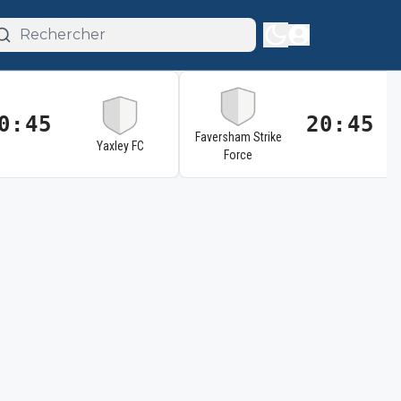
0:45
20:45
Faversham Strike
Yaxley FC
Force