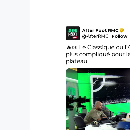
After Foot RMC
@
AfterRMC
·
Follow
🔥👀 Le Classique ou l'A
plus compliqué pour le
plateau. 