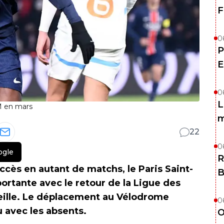
F
0
P
E
0
L
M en mars
m
22
0
ogle
R
ccès en autant de matchs, le Paris Saint-
B
tante avec le retour de la Ligue des
eille. Le déplacement au Vélodrome
0
u avec les absents.
O