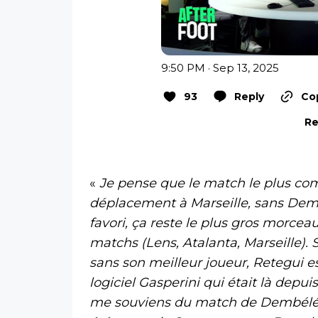
9:50 PM · Sep 13, 2025
93
Reply
Cop
Re
«
Je pense que le match le plus com
déplacement à Marseille, sans Dem
favori, ça reste le plus gros morcea
matchs (Lens, Atalanta, Marseille). 
sans son meilleur joueur, Retegui es
logiciel Gasperini qui était là dep
me souviens du match de Dembélé la 