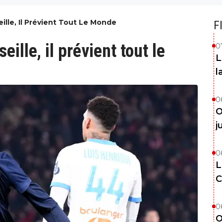
ille, Il Prévient Tout Le Monde
F
ille, il prévient tout le
0
L
l
0
O
j
0
L
C
0
O