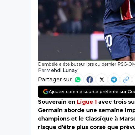
Dembélé a été buteur lors du dernier PSG-O
Mehdi Lunay
Par
Partager sur
Ajouter comme source préférée sur Go
Souverain en
Ligue 1
avec trois su
Germain aborde une semaine impor
champions et le Classique à Mars
risque d'être plus corsé que prév