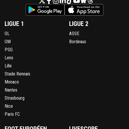
rico
31 mai 2026 à 1:37
+
399
Ne confondons pas LA Romy Schneider et le m
LIGUE 1
LIGUE 2
Schneider.
Malheureusement, ce n'est pas la bonne que t
OL
ASSE
croiseras chez Afflelou.
OM
Bordeaux
2
+
Répondre
PSG
TYBALT6969
Lens
30 mai 2026 à 22:37
+
648
Lille
Il n'y a jamais penalty ...
Arsenal a été lamentable !
Stade Rennais
Monaco
12
+
Répondre
Nantes
omunjouromtoujours
30 mai 2026 à 22:41
+
34
Strasbourg
Et un suceur de plus du 69, putain de départemen
Nice
sodomite
Paris FC
1
+
Répondre
FOOT EUROPÉEN
LIVESCORE