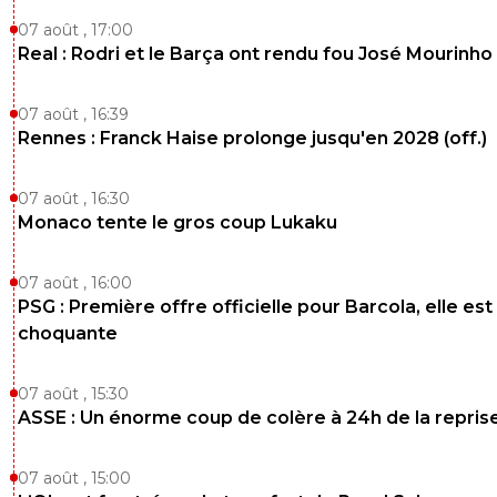
ce pauvre sergio qui doit pas réussir à trouver le sommei
07 août , 17:00
Real : Rodri et le Barça ont rendu fou José Mourinho
7
+
Répondre
sergio33
31 mai 2026 à 1:54
+
1599
07 août , 16:39
Rennes : Franck Haise prolonge jusqu'en 2028 (off.)
Si le parisien était devant l'anglais... il n'y aurait pas
problèmes pour dire qu'il n'y avait pas penalty.
07 août , 16:30
Mais... l'anglais est passé devant... donc... le penalt
Monaco tente le gros coup Lukaku
indiscutable !
C'est bizarre quand même qu'il y ait à chaque fois
07 août , 16:00
faits de jeu en faveur du PSG.
PSG : Première offre officielle pour Barcola, elle est
choquante
3
+
Répondre
rico
31 mai 2026 à 11:16
+
399
07 août , 15:30
Rien de bizarre, juste ta "mémoire" sélective.
ASSE : Un énorme coup de colère à 24h de la repris
Ta mauvaise foi pour dire les mots.
07 août , 15:00
Quand on voit que même le péno sur Kvara, tu 