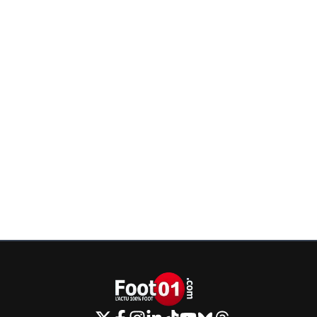
saka ?!!
7
+
Répondre
joekidd
30 mai 2026 à 23:01
+
614
Grégory Schneider, ce gros hater aigri connaît mieux le f
que Tony Chapron et Saïd Ennjimi qui ont dit qu'il n'y a p
penalty ?
6
+
Répondre
vermeer
30 mai 2026 à 23:14
+
172
Pour moi le nom de Schneider ne compte que pou
sublime Romy..
7
+
Répondre
joekidd
30 mai 2026 à 23:23
+
614
Tu as bien raison.
0
+
Répondre