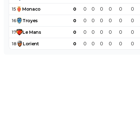
première !
15
Monaco
0
0
0
0
0
0
0
7
+
Répondre
16
Troyes
0
0
0
0
0
0
0
sergio33
31 mai 2026 à 1:45
+
1599
17
Le
Mans
0
0
0
0
0
0
0
Et pourtant... il a bien raison.
18
Lorient
0
0
0
0
0
0
0
Mais bon... tu préfères regarder ailleurs... comme 
tes potes.
1
+
Répondre
olivier-atton
31 mai 2026 à 6:21
+
2442
Mais arrête t'as juste le seum 🤣😂🤣
5
+
Répondre
JogaBonitoParigo
30 mai 2026 à 23:09
+
327
Rien d'étonnant venant de ce piétre personnage total
haineux et anti PSG primaire qui avait annoncé avec arr
la défaite du PSG. Aucun commentaire sur le rouge et 