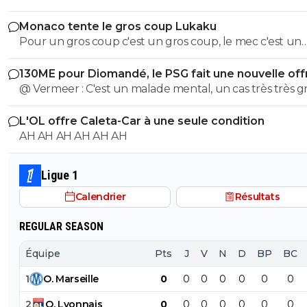
Pour une fois qu'il a raison ! Bravo !!!
Monaco tente le gros coup Lukaku
Pour un gros coup c'est un gros coup, le mec c'est un
Le penalty était indiscutable en faveur d'Arsenal... vu que
Sumotori !
joueur était passé devant le parisien.
130ME pour Diomandé, le PSG fait une nouvelle off
3
+
Répondre
@ Vermeer : C'est un malade mental, un cas très très gr
Beaucoup plus grave que l'autre porc sur maxi.
SidneyBallondOr
31 mai 2026 à 1:15
+
707
L'OL offre Caleta-Car à une seule condition
AH AH AH AH AH AH
arsenal s'est contenté de défendre après son but donc 
méritait pas.
par contre c'est vrai que le péno... arfff
Ligue 1
3
+
Répondre
Calendrier
Résultats
sergio33
31 mai 2026 à 1:43
+
1599
REGULAR SEASON
Tu n'as pas suivi le match. ^^
Équipe
Pts
J
V
N
D
BP
BC
0
+
Répondre
1
O
.
Marseille
0
0
0
0
0
0
0
SidneyBallondOr
31 mai 2026 à 10:31
+
707
2
O
.
Lyonnais
0
0
0
0
0
0
0