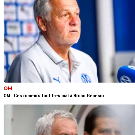
Ce journaleux est une merde /
Les mains de Saka ?
Sur le penalty il y a 2 éme jaune donc rouge
Et sur l'action sur Nuno on voit BIEN que c'est le joueur
d'Arsenal qui prend le bras et attire le joueur au sol .
Pas besoin de VAR ni plusieurs ralentis .
Ce Schneider est une "tache compléte " ....
9
+
Répondre
sergio33
31 mai 2026 à 1:50
+
1599
Demi-Finale : Un penalty imaginaire en faveur du PSG fa
Bayern + un autre oublié par l'arbitre qui devait être siffl
OM
faveur des Allemands.
OM : Ces rumeurs font très mal à Bruno Genesio
Finale : Un penalty plus que discutable pour le PSG et un
penalty sciemment oublié par l'arbitre en faveur des angl
D'ailleurs... c'est quand même bizarre que l'arbitre n'ait p
demandé à voir les images de la VAR.