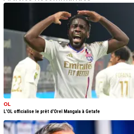
LVL encore cette année, mais fallait la gagner. Je l avais
annoncé depuis des mois dons rien de neuf , mais GG. D
on resume la saison, un grod match vs l OM, 2 gros matc
Bayern, allez soyons gentils 1 gros match vs Arsenal. ch
de France et d Europe. whaouu.
0
+
Répondre
flaco75-reviens-l-o
31 mai 2026 à 10:47
+
787
tu n’es qu’une grösse merde, une grösse merde
abandonnée dans le caniveau et que la première p
pluie fera disparaître… 😂🇵🇹🇧🇷🇫🇷🇺🇦
1
+
Répondre
dijaya
31 mai 2026 à 13:13
+
2161
alors Fiasco. tu vois que j ai raison. la verité fait
OL
L'OL officialise le prêt d'Orel Mangala à Getafe
1
+
Répondre
parisforever
31 mai 2026 à 8:36
+
792