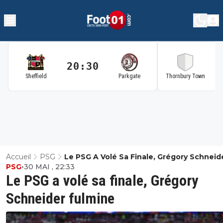
20:30
2
Sheffield
Parkgate
Thornbury Town
Accueil
PSG
Le PSG A Volé Sa Finale, Grégory Schneid
PSG
•
30 MAI , 22:33
Fulmine
Le PSG a volé sa finale, Grégory
Schneider fulmine