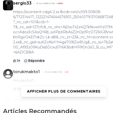
sergio33
31 mai 2026 à 11:53
+
1599
https://scontent-cdg4-2.xx.fbcdn.net/v/t39.30808-
6/712314417_122221474544576931_2504107913106687248
?_nc_cat=101&ccb=1-
7&_nc_sid=127cfc&_nc_ohc=Xij0svTx2z4Q7kNvwHIz0TM
oc=Adox3cSAsQY68_wXPpXRbAsZ2nDpfPcDT2RiGBVwU
ktrRgvO4El7xkZc-Lk-d8&_nc_zt=23&_nc_ht=scontent-c
2.xx&_nc_gid=suKZoNxYYi4ga709lZwBUg&_nc_ss=7b2
00_Af93z09KuDla5Dcxu57r6K3bdrHFl9OnJsO_5l_cu_M
=6A21CBBA
1
+
Répondre
torukmakto1
31 mai 2026 à 9:51
+
21
mouias bof ...
0
+
Répondre
AFFICHER PLUS DE COMMENTAIRES
dijaya
31 mai 2026 à 9:22
+
2161
Bravo a Paris pour cette LDC ! dommage que il n y ai au
Articles Recommandés