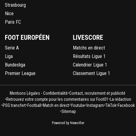
Strasbourg
Nice
Paris FC
FOOT EUROPÉEN
LIVESCORE
Serie A
Matchs en direct
Liga
Résultats Ligue 1
Bundesliga
Calendrier Ligue 1
Premier League
Classement Ligue 1
•
Mentions Légales - Confidentialité
Contact, recrutement et publicité
•
•
Retrouvez votre compte pour les commentaires sur Foot01
La rédaction
•
•
•
•
•
•
•
PSG transfert
Football
Match en direct
Youtube
Instagram
TikTok
Facebook
•
Sitemap
Powered by Newsifier