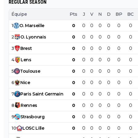
REGULAR SEASON
Équipe
Pts
J
V
N
D
BP
BC
1
O
.
Marseille
0
0
0
0
0
0
0
2
O
.
Lyonnais
0
0
0
0
0
0
0
3
Brest
0
0
0
0
0
0
0
4
Lens
0
0
0
0
0
0
0
5
Toulouse
0
0
0
0
0
0
0
6
Nice
0
0
0
0
0
0
0
7
Paris
Saint
Germain
0
0
0
0
0
0
0
8
Rennes
0
0
0
0
0
0
0
9
Strasbourg
0
0
0
0
0
0
0
10
LOSC
Lille
0
0
0
0
0
0
0