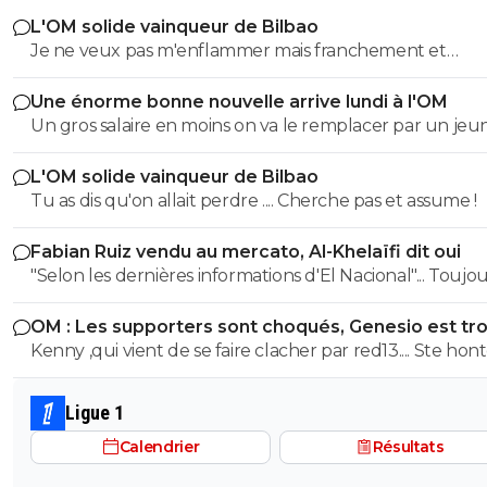
L'OM solide vainqueur de Bilbao
Je ne veux pas m'enflammer mais franchement et
objectivement cette équipe m'a séduit hier a part que
Une énorme bonne nouvelle arrive lundi à l'OM
éléments qu'il faut vraiment supprimer style harit et u
Un gros salaire en moins on va le remplacer par un je
défense a renforcer le style de jeu proposé vers l'avant
centre de formation..je pense que l ol peux faire monte
rapide la signature de genesio me plaît énormément s
L'OM solide vainqueur de Bilbao
jeunes
et efficace j'étais pourtant plutôt contre sa venue mêm
Tu as dis qu'on allait perdre .... Cherche pas et assume !
c'est que le début je suis impatient de voir la suite
Fabian Ruiz vendu au mercato, Al-Khelaïfi dit oui
"Selon les dernières informations d'El Nacional"... Toujours les
sources espagnoles douteuses, principales fabriques d
OM : Les supporters sont choqués, Genesio est tr
news et principales sources pour les articles de Foot01.
fort
Kenny ,qui vient de se faire clacher par red13.... Ste hon
😂😂
Ligue 1
Calendrier
Résultats