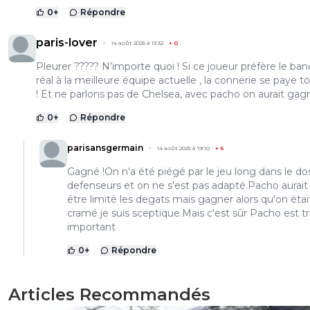
0
+
Répondre
paris-lover
14 août 2025 à 13:32
+
0
Pleurer ????? N’importe quoi ! Si ce joueur préfère le ban
réal à la meilleure équipe actuelle , la connerie se paye t
! Et ne parlons pas de Chelsea, avec pacho on aurait gagn
0
+
Répondre
parisansgermain
14 août 2025 à 19:10
+
6
Gagné !On n'a été piégé par le jeu long dans le do
defenseurs et on ne s'est pas adapté.Pacho aurait
être limité les degats mais gagner alors qu'on étai
cramé je suis sceptique.Mais c'est sûr Pacho est t
important
0
+
Répondre
Articles Recommandés