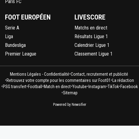
Paris FC
FOOT EUROPÉEN
LIVESCORE
Serie A
Matchs en direct
Liga
Résultats Ligue 1
Bundesliga
Calendrier Ligue 1
Premier League
Classement Ligue 1
•
Mentions Légales - Confidentialité
Contact, recrutement et publicité
•
•
Retrouvez votre compte pour les commentaires sur Foot01
La rédaction
•
•
•
•
•
•
•
PSG transfert
Football
Match en direct
Youtube
Instagram
TikTok
Facebook
•
Sitemap
Powered by Newsifier