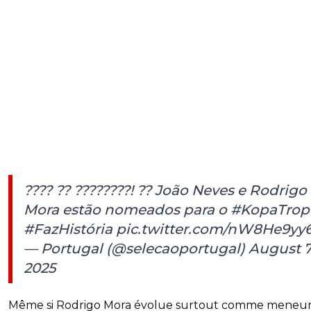
???? ?? ????????! ?? João Neves e Rodrigo
Mora estão nomeados para o
#KopaTrop
#FazHistória
pic.twitter.com/nW8He9yy
— Portugal (@selecaoportugal)
August 7
2025
Même si Rodrigo Mora évolue surtout comme meneur