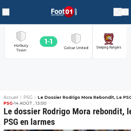
1
1
1
Horbury
Deeping Rangers
Golcar United
Town
Accueil
PSG
Le Dossier Rodrigo Mora Rebondit, Le PS
PSG
•
14 AOÛT , 13:00
Larmes
Le dossier Rodrigo Mora rebondit, l
PSG en larmes