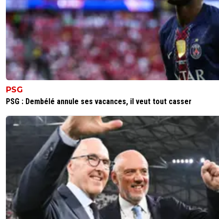
0
+
Répondre
paname-boy
15 mars 2025 à 3:47
+
75
Le PSG fera tout pour ! ;o)
0
+
Répondre
disqus_5
12 mars 2025 à 12:57
+
5
PSG
Bravo, faire tomber liverpool c'est impressionant, surtout
PSG : Dembélé annule ses vacances, il veut tout casser
la défaite archi immeritée à l'aller.J'aurai pas cru dire ça a
début de la compétition, mais Paris devient vraiment cré
pour aller au bout. Et sans toutes les starlettes des anné
précédentes, joli!
0
+
Répondre
parisansgermain
12 mars 2025 à 11:23
+
6
On n'a pas vu segio 33 il doit cuver sa cuite .il a du se sao
apres la defaite de Liverpool