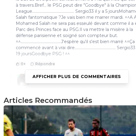
à travers.Bref... le PSG peut dire "Goodbye" à la Champio
League.............................................. Sergio33 il y a 5 joursMoh
Salah fantomatique ?Je vais bien me marrer mardi. ^^A A
Mohamed Salah ne sera pas esseulé devant comme il a 
Parc des Princes face au PSG.Il va mettre la misère à la
défense parisienne et soigné son compteur but.
^^............................................J'espère qu'il s'est bien marré ^^Ç
commencé avant à vrai dire............................................. Sergio33
19 joursGoodbye PSG ! ^^
0
+
Répondre
AFFICHER PLUS DE COMMENTAIRES
camel-jaune
13 mars 2025 à 17:13
+
0
Et dire que ce gars va avoir 57 ans le 26 mars,quan
vois ces commentaires à son âge, pathétique.
Articles Recommandés
0
+
Répondre
paname-boy
15 mars 2025 à 3:46
+
75
Son corps vieillit plus vite que son cerveau,
visiblement... :o)