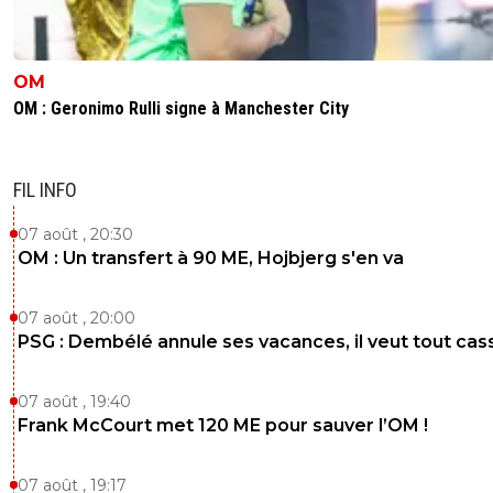
joekidd
12 mars 2025 à 19:02
+
629
Toujours aussi lucide le Sergio.Il doit être le frèr
jumeau de Reds13.^^
OM
0
+
Répondre
OM : Geronimo Rulli signe à Manchester City
vermeer
12 mars 2025 à 20:00
+
176
Reds13 c'est d'ordre neurodégénératif j'ai
FIL INFO
l'impression..ou il a 13 ans et toujours en CE1 (j
évidemment que c'est ça)....Sergio c'est une r
07 août , 20:30
crétinisante, et là la médecine n'y peut rien.
OM : Un transfert à 90 ME, Hojbjerg s'en va
0
+
Répondre
07 août , 20:00
joekidd
12 mars 2025 à 20:31
+
629
PSG : Dembélé annule ses vacances, il veut tout cas
Ce n'est pas son âge, ça doit être son QI.
https://www.foot01.com/ligue1/beinsports-vend
07 août , 19:40
arabie-saoudite-le-qatar-negocie-449966#co
Frank McCourt met 120 ME pour sauver l’OM !
6652376997
0
+
Répondre
07 août , 19:17