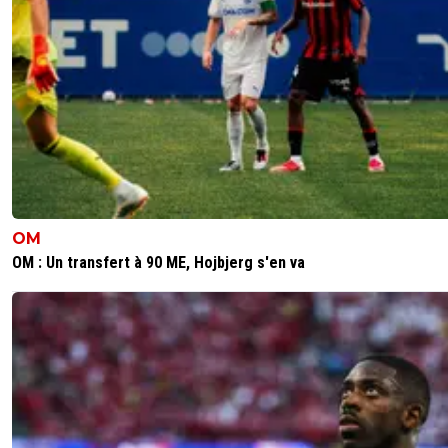
0
+
Répondre
vermeer
13 mars 2025 à 20:06
+
176
On parle du même? Je le crois pas!!....bon en
temps plus rien ne m'étonne ici.
0
+
Répondre
camel-jaune
14 mars 2025 à 9:29
+
0
Oui oui, c'est bien Serge Mege, né le 26 mars 19
est même célibataire, en même temps quand t
OM
la teneur de ces commentaires son âge, pas
OM : Un transfert à 90 ME, Hojbjerg s'en va
étonnant que ce type soit seul dans sa vie !
0
+
Répondre
ol1954
12 mars 2025 à 13:49
+
95
franchement bravo , vous avez une très belle équipe . et 
mérité . Battez Marseille et nous vous remercierons
grandement .