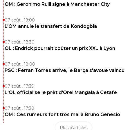
vermeer
OM : Geronimo Rulli signe à Manchester City
12 mars 2025 à 20:38
+
176
Je t'avouerais que je l'ai bloqué quand il s'est
transformé en troll au contact du Gregroi..oui c
07 août , 19:00
transmissible.
L’OM annule le transfert de Kondogbia
0
+
Répondre
07 août , 18:30
joekidd
12 mars 2025 à 21:07
+
629
OL : Endrick pourrait coûter un prix XXL à Lyon
Tu peux aller sur un autre navigateur et voir les
commentaires hors connexion.
07 août , 18:00
PSG : Ferran Torres arrive, le Barça s'avoue vaincu
0
+
Répondre
vermeer
12 mars 2025 à 22:51
+
176
07 août , 17:35
Oui je sais....mais le "lire" est tellement pénible...
L'OL officialise le prêt d'Orel Mangala à Getafe
forme un échec terrible de l’Éducation National
la Langue Française massacrée à ce point
07 août , 17:30
m'afflige....et sur le fond d'un tel ennui, il ne co
pas les règles du foot, encore moins que celles
OM : Ces rumeurs font très mal à Bruno Genesio
français c'est dire...d'une naïveté (d'où les possi
ans) pesante, d'une absence totale de réflexion..
Plus d'articles