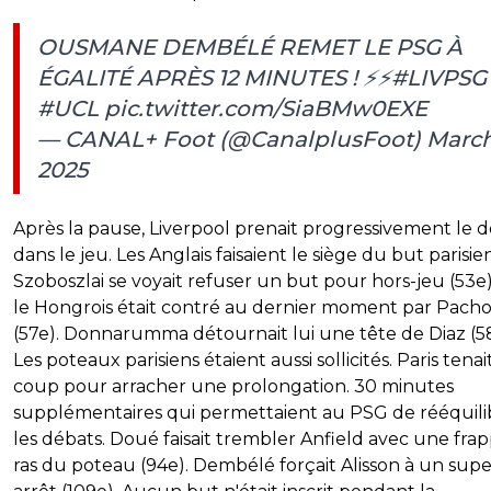
OUSMANE DEMBÉLÉ REMET LE PSG À
ÉGALITÉ APRÈS 12 MINUTES ! ⚡️⚡️
#LIVPSG
#UCL
pic.twitter.com/SiaBMw0EXE
— CANAL+ Foot (@CanalplusFoot)
March 
2025
Après la pause, Liverpool prenait progressivement le 
dans le jeu. Les Anglais faisaient le siège du but parisien
Szoboszlai se voyait refuser un but pour hors-jeu (53e).
le Hongrois était contré au dernier moment par Pach
(57e). Donnarumma détournait lui une tête de Diaz (5
Les poteaux parisiens étaient aussi sollicités. Paris tenai
coup pour arracher une prolongation. 30 minutes
supplémentaires qui permettaient au PSG de rééquili
les débats. Doué faisait trembler Anfield avec une fra
ras du poteau (94e). Dembélé forçait Alisson à un sup