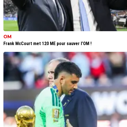
0
+
Répondre
joekidd
12 mars 2025 à 18:20
+
629
Il doit être en train de chialer.Son commentaire la v
du match : Sergio33 il y a 2 joursIl me tarde de voir
OM
parisiens chialer demain soir. ^^
Frank McCourt met 120 ME pour sauver l’OM !
0
+
Répondre
vermeer
12 mars 2025 à 18:33
+
176
Et celles du jour du match....:" Sergio33Ce soir..
va connaitre la "dégringolada" !Liverpool va enfi
buts comme des perles.Je ne serais pas étonn
voir ce soir... le PSG en prendre quatre minim
!Mohamed Salah va donner le tourni à la défen
parisienne."Ou encore :" Sergio33Mon pronostic
Liverpool 5 - 1 PSGJe suis gentil, car je ne suis 
que le PSG puisse marquer ce soir. ^^"
0
+
Répondre