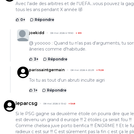
Avec l'aide des arbitres et de l'UEFA...vous pouvez la ga
tous les ans pendant X année 🤣
0
+
Répondre
joekidd
08 mai 2026 à 19:50
+
613
@ yooooo : Quand tu n'as pas d'arguments, tu sor
âneries comme d'habitude.
3
+
Répondre
parissaintgermain
08 mai 2026 à 20:29
+
1128
Toi tu as tout d'un abruti inculte aigri
1
+
Répondre
leparcsg
08 mai 2026 à 13:42
+
548
Si le PSG gagne sa deuxième étoile on pourra dire que l
est devenu un grand d europe !!! 2 étoiles ça serait fou !!!
Comme chelsea juve porto benfica !!! ÉNORME !! Et le fu
radieux c est sur !!! C est sûrement pas la fin c est ça le p