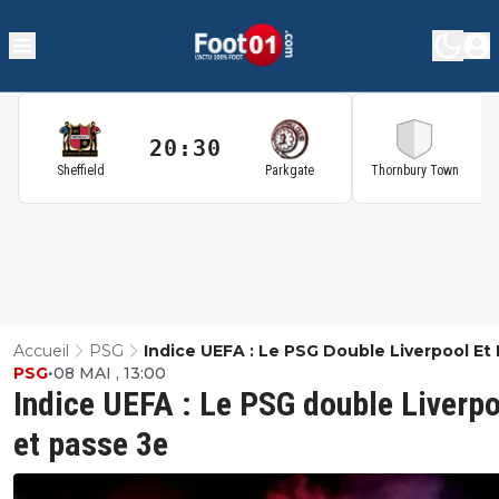
20:30
2
Sheffield
Parkgate
Thornbury Town
Accueil
PSG
Indice UEFA : Le PSG Double Liverpool Et
PSG
•
08 MAI , 13:00
3e
Indice UEFA : Le PSG double Liverp
et passe 3e