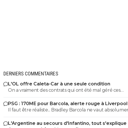
DERNIERS COMMENTAIRES
L'OL offre Caleta-Car à une seule condition
On a vraiment des contrats qui ont été mal géré ces
dernières années. On est obligé de ce coltiner tous ces
PSG : 170ME pour Barcola, alerte rouge à Liverpool
joueurs jusqu'au bout. Ca nous bloque aussi dans le
Il faut être réaliste... Bradley Barcola ne vaut absolume
recrutement.
170 millions d'euros. C'est Bradley Barcola qui doit ruminer en
L'Argentine au secours d'Infantino, tout s'explique
voyant que le PSG est peut être en train de lui faire u