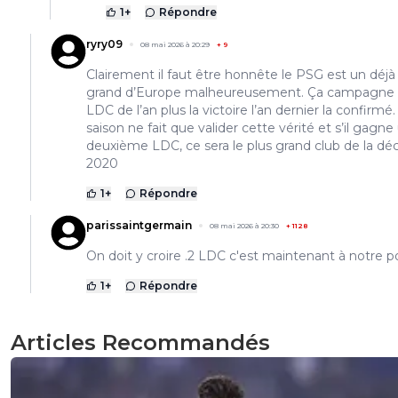
1
+
Répondre
ryry09
08 mai 2026 à 20:29
+
9
Clairement il faut être honnête le PSG est un déjà
grand d’Europe malheureusement. Ça campagne
LDC de l’an plus la victoire l’an dernier la confirmé
saison ne fait que valider cette vérité et s’il gagne
deuxième LDC, ce sera le plus grand club de la dé
2020
1
+
Répondre
parissaintgermain
08 mai 2026 à 20:30
+
1128
On doit y croire .2 LDC c'est maintenant à notre p
1
+
Répondre
Articles Recommandés