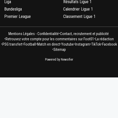
Liga
Résultats Ligue 1
Bundesliga
Calendrier Ligue 1
Premier League
Classement Ligue 1
•
Mentions Légales - Confidentialité
Contact, recrutement et publicité
•
•
Retrouvez votre compte pour les commentaires sur Foot01
La rédaction
•
•
•
•
•
•
•
PSG transfert
Football
Match en direct
Youtube
Instagram
TikTok
Facebook
•
Sitemap
Powered by Newsifier