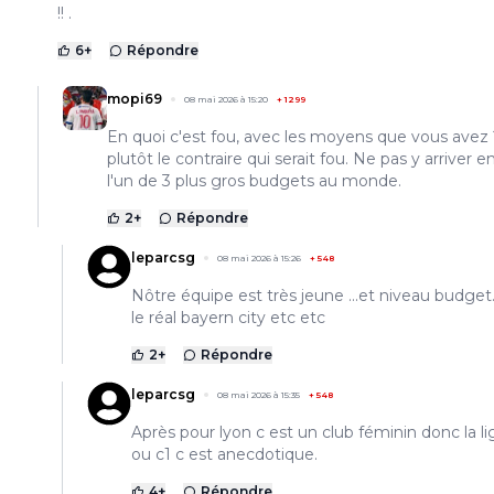
!! .
6
+
Répondre
mopi69
08 mai 2026 à 15:20
+
1299
En quoi c'est fou, avec les moyens que vous avez 
plutôt le contraire qui serait fou. Ne pas y arriver e
l'un de 3 plus gros budgets au monde.
2
+
Répondre
leparcsg
08 mai 2026 à 15:26
+
548
Nôtre équipe est très jeune ...et niveau budget...
le réal bayern city etc etc
2
+
Répondre
leparcsg
08 mai 2026 à 15:35
+
548
Après pour lyon c est un club féminin donc la li
ou c1 c est anecdotique.
4
+
Répondre