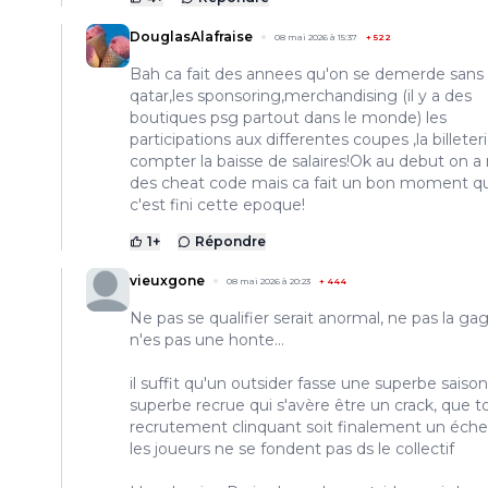
DouglasAlafraise
08 mai 2026 à 15:37
+
522
Bah ca fait des annees qu'on se demerde sans 
qatar,les sponsoring,merchandising (il y a des
boutiques psg partout dans le monde) les
participations aux differentes coupes ,la billeter
compter la baisse de salaires!Ok au debut on a
des cheat code mais ca fait un bon moment q
c'est fini cette epoque!
1
+
Répondre
vieuxgone
08 mai 2026 à 20:23
+
444
Ne pas se qualifier serait anormal, ne pas la ga
n'es pas une honte...
il suffit qu'un outsider fasse une superbe saiso
superbe recrue qui s'avère être un crack, que t
recrutement clinquant soit finalement un éche
les joueurs ne se fondent pas ds le collectif