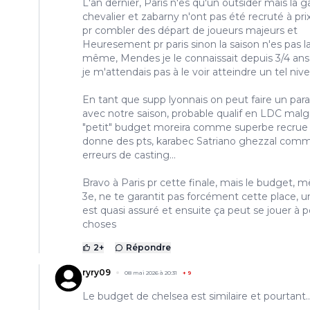
L'an dernier, Paris n'es qu'un outsider mais la 
chevalier et zabarny n'ont pas été recruté à prix
pr combler des départ de joueurs majeurs et
Heuresement pr paris sinon la saison n'es pas l
même, Mendes je le connaissait depuis 3/4 ans
je m'attendais pas à le voir atteindre un tel nive
En tant que supp lyonnais on peut faire un paral
avec notre saison, probable qualif en LDC malg
"petit" budget moreira comme superbe recrue 
donne des pts, karabec Satriano ghezzal com
erreurs de casting...
Bravo à Paris pr cette finale, mais le budget,
3e, ne te garantit pas forcément cette place, u
est quasi assuré et ensuite ça peut se jouer à 
choses
2
+
Répondre
ryry09
08 mai 2026 à 20:31
+
9
Le budget de chelsea est similaire et pourtant