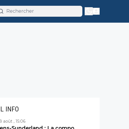
IL INFO
8 août , 15:06
ens-Sunderland : La compo