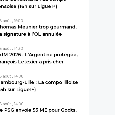
ensoise (16h sur Ligue1+)
8 août , 15:00
homas Meunier trop gourmand,
a signature à l’OL annulée
8 août , 14:30
dM 2026 : L’Argentine protégée,
rançois Letexier a pris cher
8 août , 14:08
ambourg-Lille : La compo lilloise
15h sur Ligue1+)
8 août , 14:00
e PSG envoie 53 ME pour Godts,