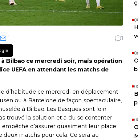
ç
0
H
v
1
ogle
0
O
G à Bilbao ce mercredi soir, mais opération
b
indice UEFA en attendant les matchs de
0
ue d’habitude ce mercredi en déplacement
B
kusen ou à Barcelone de façon spectaculaire,
p
muselée à Bilbao. Les Basques sont loin
as trouvé la solution et a du se contenter
0
es empêche d’assurer quasiment leur place
O
e deux matchs pour cela. Ce sera au
M