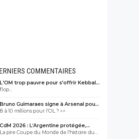
ERNIERS COMMENTAIRES
L'OM trop pauvre pour s'offrir Kebbal,
c'est officiel
flop...
Bruno Guimaraes signe à Arsenal pour
90 ME (officiel)
8 à 10 millions pour l'OL ? ^^
CdM 2026 : L’Argentine protégée,
François Letexier a pris cher
La pire Coupe du Monde de l'histoire du