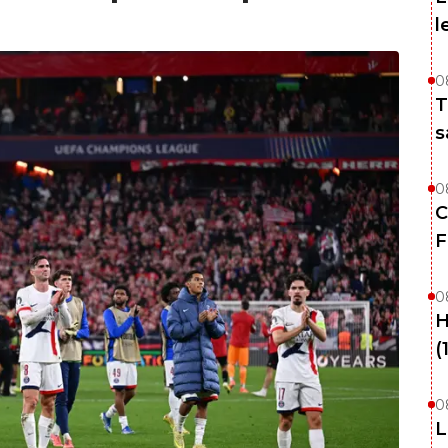
l
0
T
s
0
C
F
0
H
(
0
L