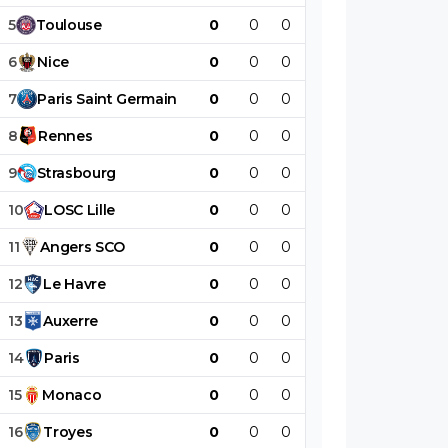
5
Toulouse
0
0
0
0
0
0
6
Nice
0
0
0
0
0
0
7
Paris
Saint
Germain
0
0
0
0
0
0
8
Rennes
0
0
0
0
0
0
9
Strasbourg
0
0
0
0
0
0
10
LOSC
Lille
0
0
0
0
0
0
11
Angers
SCO
0
0
0
0
0
0
12
Le
Havre
0
0
0
0
0
0
13
Auxerre
0
0
0
0
0
0
14
Paris
0
0
0
0
0
0
15
Monaco
0
0
0
0
0
0
16
Troyes
0
0
0
0
0
0