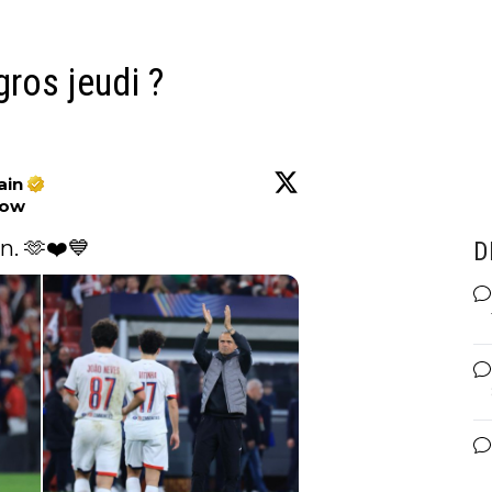
gros jeudi ?
ain
low
n. 🫶❤️💙 
D