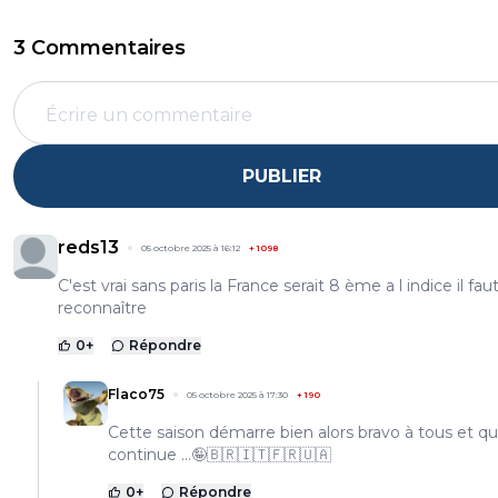
3 Commentaires
PUBLIER
reds13
05 octobre 2025 à 16:12
+
1098
C'est vrai sans paris la France serait 8 ème a l indice il faut
reconnaître
0
+
Répondre
Flaco75
05 octobre 2025 à 17:30
+
190
Cette saison démarre bien alors bravo à tous et q
continue …🤪🇧🇷🇮🇹🇫🇷🇺🇦
0
+
Répondre