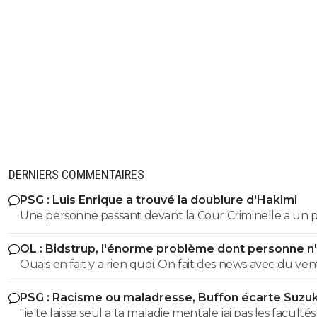
DERNIERS COMMENTAIRES
PSG : Luis Enrique a trouvé la doublure d'Hakimi
Une personne passant devant la Cour Criminelle a un 
plus 5 % de chance d'être acquitée. Donc...
OL : Bidstrup, l'énorme problème dont personne n
parler
Ouais en fait y a rien quoi. On fait des news avec du ven
PSG : Racisme ou maladresse, Buffon écarte Suzuk
"je te laisse seul a ta maladie mentale jai pas les facultés 