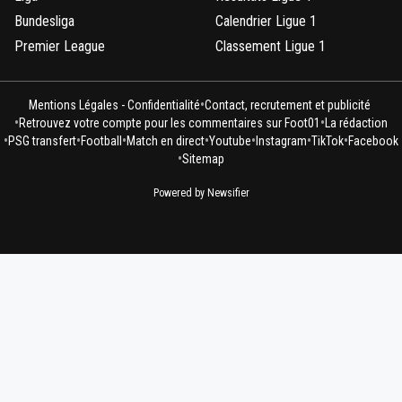
Bundesliga
Calendrier Ligue 1
Premier League
Classement Ligue 1
•
Mentions Légales - Confidentialité
Contact, recrutement et publicité
•
•
Retrouvez votre compte pour les commentaires sur Foot01
La rédaction
•
•
•
•
•
•
•
PSG transfert
Football
Match en direct
Youtube
Instagram
TikTok
Facebook
•
Sitemap
Powered by Newsifier