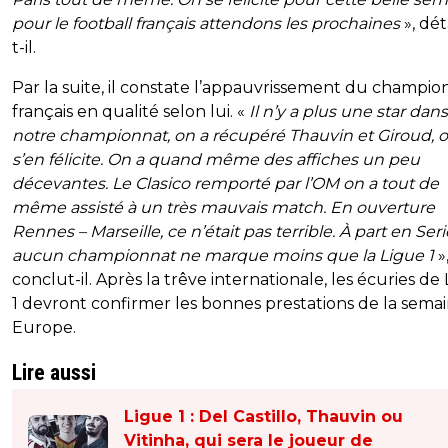
pour le football français attendons les prochaines
», dét
t-il.
Par la suite, il constate l’appauvrissement du champio
français en qualité selon lui. «
Il n’y a plus une star dans
notre championnat, on a récupéré Thauvin et Giroud, 
s’en félicite. On a quand même des affiches un peu
décevantes. Le Clasico remporté par l’OM on a tout de
même assisté à un très mauvais match. En ouverture
Rennes – Marseille, ce n’était pas terrible. À part en Seri
aucun championnat ne marque moins que la Ligue 1
»
conclut-il. Après la trêve internationale, les écuries de
1 devront confirmer les bonnes prestations de la sema
Europe.
Lire aussi
Ligue 1 : Del Castillo, Thauvin ou
Vitinha, qui sera le joueur de