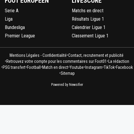
FOOT EUROPÉEN
LIVESCORE
Serie A
Matchs en direct
Liga
Résultats Ligue 1
Bundesliga
Calendrier Ligue 1
Premier League
Classement Ligue 1
•
Mentions Légales - Confidentialité
Contact, recrutement et publicité
•
•
Retrouvez votre compte pour les commentaires sur Foot01
La rédaction
•
•
•
•
•
•
•
PSG transfert
Football
Match en direct
Youtube
Instagram
TikTok
Facebook
•
Sitemap
Powered by Newsifier