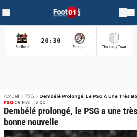
20:30
2
Sheffield
Parkgate
Thornbury Town
Accueil
PSG
Dembélé Prolongé, Le PSG A Une Très B
PSG
•
09 MAI , 12:00
Nouvelle
Dembélé prolongé, le PSG a une trè
bonne nouvelle