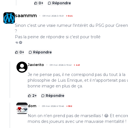
0
+
Répondre
saammm
09 mai 2026 à 13:21
+
544
Sinon c'est une vraie rumeur l'intérêt du PSG pour Gre
?
Pas la peine de répondre si c'est pour trollé
👊⚽
0
+
Répondre
Javierito
09 mai 2026 à 13:42
+
441
Je ne pense pas, il ne correspond pas du tout à la
philosophie de Luis Enrique, et il n'apporterait pas
bonne image en plus de ça.
2
+
Répondre
dom
09 mai 2026 à 13:46
+
552
Non on n'en prend pas de marseillais ! 😂 Et encor
moins des joueurs avec une mauvaise mentalité !