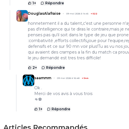
1
+
Répondre
DouglasAlafraise
09 mai 2026 à 14:45
+
522
honnetement il a du talent,c'est une personne n'
pas d'intelligence qui te diras le contraire,mais je n
penses pas qu'il soit dans le type de jeu que pron
:combativité ,efforts collectifs,joue pour l'equipe,re
defensifs et ce sur 90 mn voir plus!Tu as vu nos jo
qui avaient des crampes a la fin du match ca pro
le jeu demandé est tres tres difficile!
2
+
Répondre
saammm
09 mai 2026 à 16:48
+
544
Ok .
Merci de vos avis à vous trois
👊⚽
1
+
Répondre
Articles Recommandés