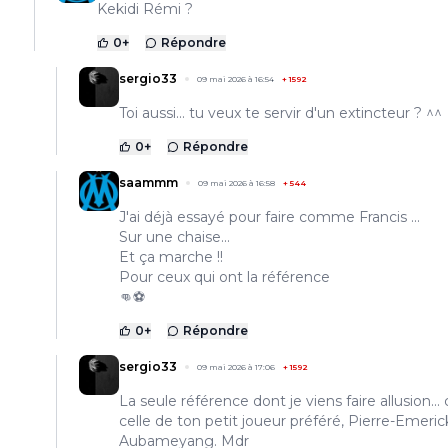
Kekidi Rémi ?
0
+
Répondre
sergio33
09 mai 2026 à 16:54
+
1592
Toi aussi... tu veux te servir d'un extincteur ? ^^
0
+
Répondre
saammm
09 mai 2026 à 16:58
+
544
J'ai déjà essayé pour faire comme Francis ...
Sur une chaise...
Et ça marche !!
Pour ceux qui ont la référence
👊⚽
0
+
Répondre
sergio33
09 mai 2026 à 17:06
+
1592
La seule référence dont je viens faire allusion... 
celle de ton petit joueur préféré, Pierre-Emeric
Aubameyang. Mdr