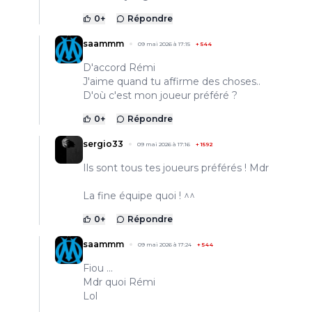
0
+
Répondre
saammm
09 mai 2026 à 17:15
+
544
D'accord Rémi
J'aime quand tu affirme des choses..
D'où c'est mon joueur préféré ?
0
+
Répondre
sergio33
09 mai 2026 à 17:16
+
1592
Ils sont tous tes joueurs préférés ! Mdr
La fine équipe quoi ! ^^
0
+
Répondre
saammm
09 mai 2026 à 17:24
+
544
Fiou ...
Mdr quoi Rémi
Lol