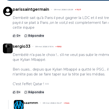
parissaintgermain
09 mai 2026 à 20:29
+
1127
Dembelé sait qu'à Paris il peut gagner la LDC et il est tr
payé.il se plait à Paris ,on le voit,il est completement fan
cette équipe
0
+
Répondre
sergio33
09 mai 2026 à 15:14
+
1592
Dembélé n'a pas le choix !... s'il ne veut pas subir le mêm
que Kylian Mbappé.
Ben ouais... depuis que Kylian Mbappé a quitté le PSG... il
n'arrête pas de se faire taper sur la tête par les médias.
C'est l'effet Qatar ! ^^
0
+
Répondre
saammm
09 mai 2026 à 16:47
+
544