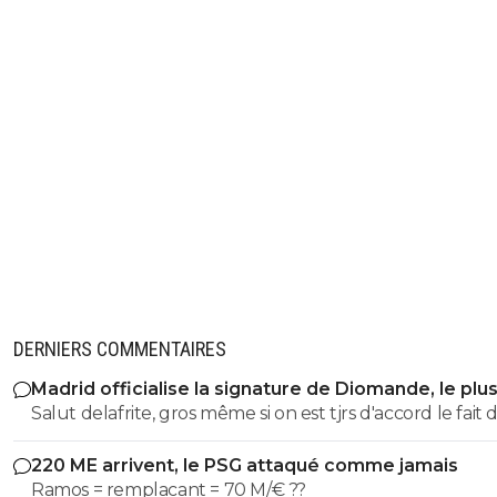
DERNIERS COMMENTAIRES
Madrid officialise la signature de Diomande, le plu
transfert de son histoire
Salut delafrite, gros même si on est tjrs d'accord le fait 
relayer les données perso d'un gars ça reste moyen. À l
220 ME arrivent, le PSG attaqué comme jamais
on se chambre, c'est bon enfant. J'ai rien spécialement
Ramos = remplacant = 70 M/€ ??
contre verge33 disont même que c'est un peu comme