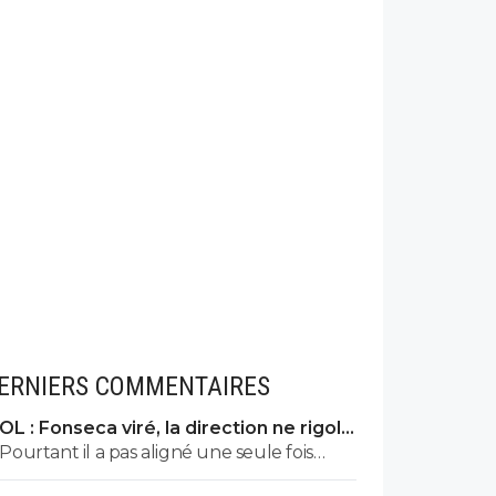
ERNIERS COMMENTAIRES
OL : Fonseca viré, la direction ne rigole
plus
Pourtant il a pas aligné une seule fois
cette compo pendant les matchs amicaux