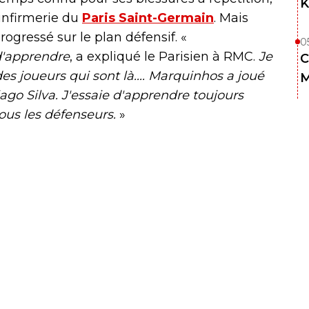
K
’infirmerie du
Paris Saint-Germain
. Mais
rogressé sur le plan défensif. «
0
 d'apprendre
, a expliqué le Parisien à RMC.
Je
C
 des joueurs qui sont là.... Marquinhos a joué
M
go Silva. J'essaie d'apprendre toujours
ous les défenseurs.
»