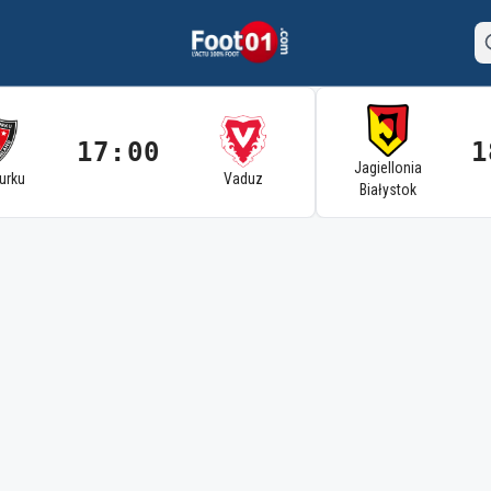
17:00
1
Jagiellonia
Turku
Vaduz
Białystok