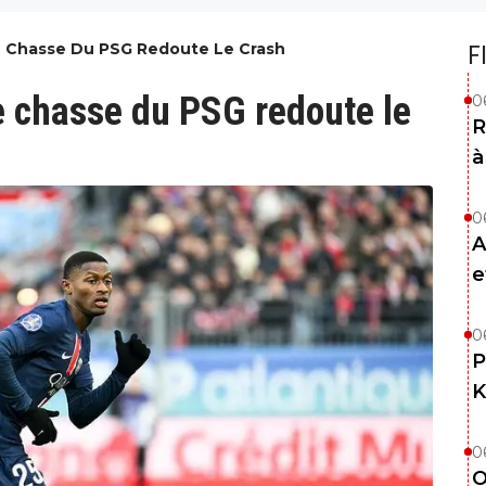
e Chasse Du PSG Redoute Le Crash
F
e chasse du PSG redoute le
0
R
à
0
A
e
0
P
K
0
O