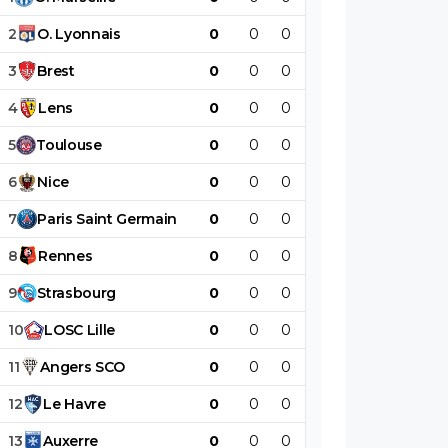
2
O
.
Lyonnais
0
0
0
0
0
0
3
Brest
0
0
0
0
0
0
4
Lens
0
0
0
0
0
0
5
Toulouse
0
0
0
0
0
0
6
Nice
0
0
0
0
0
0
7
Paris
Saint
Germain
0
0
0
0
0
0
8
Rennes
0
0
0
0
0
0
9
Strasbourg
0
0
0
0
0
0
10
LOSC
Lille
0
0
0
0
0
0
11
Angers
SCO
0
0
0
0
0
0
12
Le
Havre
0
0
0
0
0
0
13
Auxerre
0
0
0
0
0
0