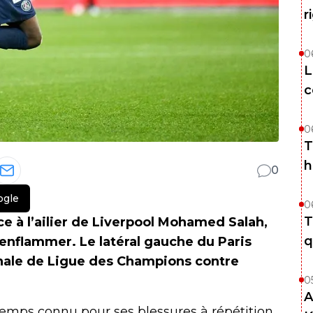
r
0
L
c
0
T
h
0
ogle
0
T
e à l’ailier de Liverpool Mohamed Salah,
q
enflammer. Le latéral gauche du Paris
inale de Ligue des Champions contre
0
A
mps connu pour ses blessures à répétition,