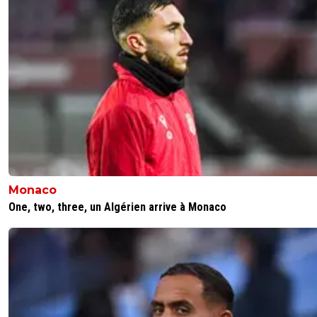
gens de gauche
0
+
Répondre
hardstylerz
04 juin 2025 à 16:08
+
0
😂j'adore !
0
+
Répondre
fissa
04 juin 2025 à 15:36
+
2
👍
Monaco
One, two, three, un Algérien arrive à Monaco
0
+
Répondre
greg-roi
04 juin 2025 à 15:28
+
283
https://x.com/footmercato/status/1197536500277227522
suppose que ça ne te dérange plus à présent non ?
0
+
Répondre