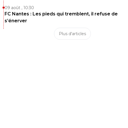
greg-roi
09 août , 10:30
06 juin 2025 à 00:56
+
283
FC Nantes : Les pieds qui tremblent, il refuse de
Oui champion d Europe mais pourquoi des mor
s’énerver
0
+
Répondre
Plus d'articles
greg-roi
05 juin 2025 à 21:30
+
283
Tu as compris les morts encire une fiis ?
0
+
Répondre
soldiez
05 juin 2025 à 22:02
+
176
Champions d'europe ??Ah oui oui j'ai bien comp
!Mais pas toi visiblement 🤣
0
+
Répondre
greg-roi
05 juin 2025 à 23:45
+
283
Cela en devient une habitude avec les sauvage
0
+
Répondre