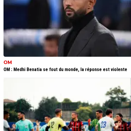
soldiez
04 juin 2025 à 18:15
+
176
Champions d'Europe !!!🤌🏼🤌🏼🤌🏼😁😁😁
0
+
Répondre
greg-roi
04 juin 2025 à 20:13
+
283
Vous savez faire la fete chez vous 😂
0
+
Répondre
OM
paname-boy
04 juin 2025 à 18:46
+
75
OM : Medhi Benatia se fout du monde, la réponse est violente
⭐🏆
0
+
Répondre
soldiez
05 juin 2025 à 15:51
+
176
Champions d'Europe, on est champions d'Eur
aaaaaaaaahhh !!!!! 🥳🥳🥳🥳😝😝😝
0
+
Répondre