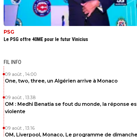
lobotomisé
0
+
Répondre
soldiez
05 juin 2025 à 21:04
+
176
PSG
ET bah vas vivre à l'étranger alors si t'es pas co
Nous on est Champions d'Europe 😚😚😚
Le PSG offre 40ME pour le futur Vinicius
0
+
Répondre
soldiez
FIL INFO
05 juin 2025 à 21:02
+
176
Tu n'as pas très bien compris visiblement donc 
09 août , 14:00
te le répéter..... Champiooooon
One, two, three, un Algérien arrive à Monaco
d'Eurooooooooooooope ahahahahahah T'as tro
seuuuuum hihihi 🤭🤭🤭🤭
09 août , 13:38
0
+
Répondre
OM : Medhi Benatia se fout du monde, la réponse es
greg-roi
violente
05 juin 2025 à 21:20
+
283
Vu ce week end, c est sur qu il va encore avoir
vague de depart
09 août , 13:16
OM, Liverpool, Monaco, Le programme de dimanche