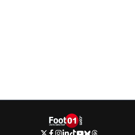
pas arrangé depuis notre sacre. J'ai l'impressio
parler avec un mioche de 12 ans...Mais normal 
c'est le pire truc qui pouvait t'arriver qu'on gag
LdC 😂Et en plus nous on la gagne avec la man
pas en trichant et en gagnant par un hold up s
vieux corner 🤣D'ailleurs rdv pour le trophée de
champions et votre viol collectif annuel 🤭🤭🤭
0
+
Répondre
greg-roi
07 juin 2025 à 17:32
+
283
Une véritable larve Parisienne comme on aime
ridiculiser 😂
0
+
Répondre
greg-roi
07 juin 2025 à 15:32
+
283
PS j espère pas de mort cette fois 🤮
0
+
Répondre
greg-roi
07 juin 2025 à 15:25
+
283