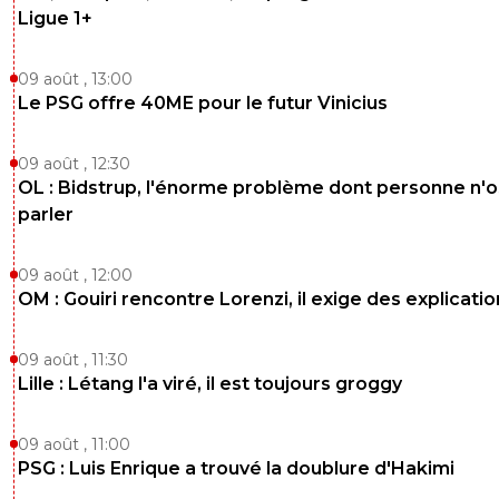
0
+
Répondre
Ligue 1+
soldiez
05 juin 2025 à 22:04
+
176
09 août , 13:00
Ouais bah n'hésite pas non plus hein 😉
Le PSG offre 40ME pour le futur Vinicius
0
+
Répondre
greg-roi
05 juin 2025 à 23:44
+
283
09 août , 12:30
OL : Bidstrup, l'énorme problème dont personne n'
C est sur que les cassos comme toi sont con
parler
de rester 😂
0
+
Répondre
09 août , 12:00
soldiez
OM : Gouiri rencontre Lorenzi, il exige des explicatio
06 juin 2025 à 00:43
+
176
Champions d'europe!! 🔥🔥🔥
09 août , 11:30
0
+
Répondre
Lille : Létang l'a viré, il est toujours groggy
greg-roi
06 juin 2025 à 9:51
+
283
09 août , 11:00
Même du monde pour les assassinats
PSG : Luis Enrique a trouvé la doublure d'Hakimi
0
+
Répondre