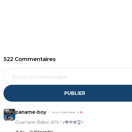
522 Commentaires
PUBLIER
paname-boy
04 juin 2025 à 18:48
+
75
Ousmane Ballon d’Or ! ✊💖💙⚽🏆⭐