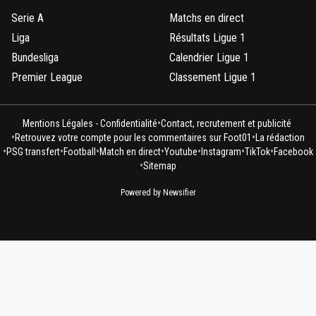
0
+
Répondre
Serie A
Matchs en direct
Liga
Résultats Ligue 1
mister-georges
06 juin 2025 à 11:55
+
0
Bundesliga
Calendrier Ligue 1
2 Coupes d'Europe pour le PSG et oui.
Premier League
Classement Ligue 1
0
+
Répondre
soldiez
06 juin 2025 à 10:40
+
176
•
Mentions Légales - Confidentialité
Contact, recrutement et publicité
•
•
Nous avons 2 coupes d'Europe mon coco 😝😝
Retrouvez votre compte pour les commentaires sur Foot01
La rédaction
•
•
•
•
•
•
•
n'as plus rien à dire! Game over 😂
PSG transfert
Football
Match en direct
Youtube
Instagram
TikTok
Facebook
•
Sitemap
0
+
Répondre
Powered by Newsifier
greg-roi
06 juin 2025 à 18:00
+
283
55 ans, il ose dire 😂Ce sport n est vraiment pas
vous
0
+
Répondre
greg-roi
06 juin 2025 à 18:01
+
283
A jamais les 2 eme c est factuel