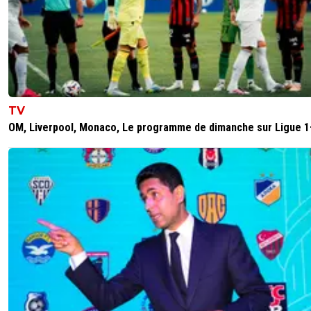
greg-roi
05 juin 2025 à 17:03
+
283
Et encore une fois la risee du monde entier av
morts lors de la célébration
0
+
Répondre
soldiez
05 juin 2025 à 18:47
+
176
TV
Ne change pas de sujet, les gens qui cassent n
OM, Liverpool, Monaco, Le programme de dimanche sur Ligue 1
rien à voir avec le Psg. C'est juste des mecs de
qui ne sont là que pour ça que ce soit les gilets
jaunes, le premier mai ou à chaque manif... Si tu
comprends pas, tu es stupide.Et sinon...
Champioooon d'Eurooooope!!!!!!!!!!!!!!!!!!!!!!!! 😝😝
0
+
Répondre
greg-roi
05 juin 2025 à 19:14
+
283
Les medias étrangers donc non a la botte du Q
parlent beaucoup + des morts que du titre Ce 
pas la 1 ere fois qu il y a des homicides avec to
Vous etes des sauvages, attardés et complèt