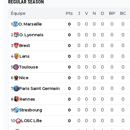
REGULAR SEASON
Équipe
Pts
J
V
N
D
BP
BC
1
O
.
Marseille
0
0
0
0
0
0
0
2
O
.
Lyonnais
0
0
0
0
0
0
0
3
Brest
0
0
0
0
0
0
0
4
Lens
0
0
0
0
0
0
0
5
Toulouse
0
0
0
0
0
0
0
6
Nice
0
0
0
0
0
0
0
7
Paris
Saint
Germain
0
0
0
0
0
0
0
8
Rennes
0
0
0
0
0
0
0
9
Strasbourg
0
0
0
0
0
0
0
10
LOSC
Lille
0
0
0
0
0
0
0