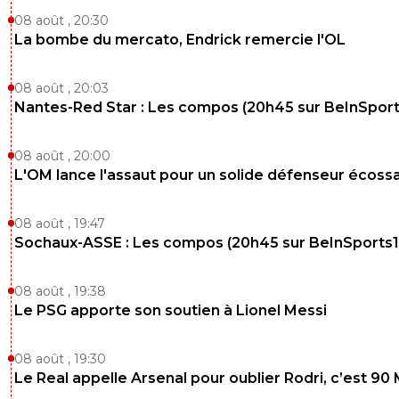
sauf qu il faut savoir lire avant de brailler comme 
08 août , 20:30
chevre. ils disent qu'il part fin de pret a Lyon. mond
La bombe du mercato, Endrick remercie l'OL
Bota. aout retour à Lyon. tu comprends ou...?
0
+
Répondre
08 août , 20:03
Nantes-Red Star : Les compos (20h45 sur BeInSport
me
27 mars 2025 à 8:14
+
0
ah ah.on rigole encore des lyonnais qui nous disaient qu'il
08 août , 20:00
déjà acheté depuis l'été dernier mais qu'il était prêté à
L'OM lance l'assaut pour un solide défenseur écossa
Botafogo :D :D :D
0
+
Répondre
08 août , 19:47
Sochaux-ASSE : Les compos (20h45 sur BeInSports1
d4rkj3d1
27 mars 2025 à 10:13
+
0
dit le mec qui a rien capté ^^
08 août , 19:38
0
+
Répondre
Le PSG apporte son soutien à Lionel Messi
me
27 mars 2025 à 13:42
+
0
08 août , 19:30
je répète. on rigole encore des lyonnais qui no
Le Real appelle Arsenal pour oublier Rodri, c’est 90
disaient qu'il avait déjà été acheté (et donc pay