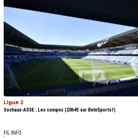
alex
27 mars 2025 à 11:51
+
1686
le probleme c'est qu'il y en resterais pas bcp ^^
0
+
Répondre
dirtyshady41
27 mars 2025 à 10:26
+
1897
Non mais c'est clair a un moment va falloir que ca
toutes ces conneries.
0
+
Répondre
dirtyshady41
27 mars 2025 à 8:30
+
1897
Bon faut savoir se que vous voulez.....Un coup il part a 95
coup l'OL veux l'acheter. En fait quand on sait pas on a
Ligue 2
tendance a dire qu'il faut fermer sa gueule.
Sochaux-ASSE : Les compos (20h45 sur BeInSports1)
0
+
Répondre
dijaya
27 mars 2025 à 18:27
+
2164
FIL INFO