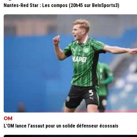
Nantes-Red Star : Les compos (20h45 sur BeInSports3)
0
+
Répondre
douglas-alafraise-2-0
27 mars 2025 à 12:27
+
0
c'est farcy de foutre,il ne changera jamais
0
+
Répondre
fab-g-ronimo
27 mars 2025 à 17:40
+
37
Doug, je sens que tu as une grosse dent contr
Corentin ! ^^
0
+
Répondre
nos-rayanair
27 mars 2025 à 10:28
+
20
c'est vrai que "signaler un abus" et "bloquer un
utilisateur" n'est proposé que pour ceux qui écrive
dans les commentaires, on devrait pouvoir le faire
OM
les 'rédacteurs' d'article. ^^
L'OM lance l'assaut pour un solide défenseur écossais
0
+
Répondre