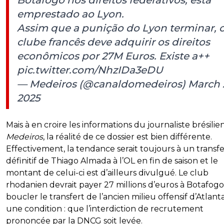
Botafogo nos direitos federativos, está
emprestado ao Lyon.
Assim que a punição do Lyon terminar, 
clube francês deve adquirir os direitos
econômicos por 27M Euros. Existe a++
pic.twitter.com/NhzIDa3eDU
— Medeiros (@canaldomedeiros)
March 
2025
Mais à en croire les informations du journaliste brésilie
Medeiros
, la réalité de ce dossier est bien différente.
Effectivement, la tendance serait toujours à un transfe
définitif de Thiago Almada à l’OL en fin de saison et le
montant de celui-ci est d’ailleurs divulgué. Le club
rhodanien devrait payer 27 millions d’euros à Botafog
boucler le transfert de l’ancien milieu offensif d’Atlanta
une condition : que l’interdiction de recrutement
prononcée par la DNCG soit levée.