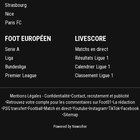
Strasbourg
Nice
Paris FC
FOOT EUROPÉEN
LIVESCORE
Serie A
Matchs en direct
Liga
Résultats Ligue 1
Bundesliga
Calendrier Ligue 1
Premier League
Classement Ligue 1
•
Mentions Légales - Confidentialité
Contact, recrutement et publicité
•
•
Retrouvez votre compte pour les commentaires sur Foot01
La rédaction
•
•
•
•
•
•
•
PSG transfert
Football
Match en direct
Youtube
Instagram
TikTok
Facebook
•
Sitemap
Powered by Newsifier