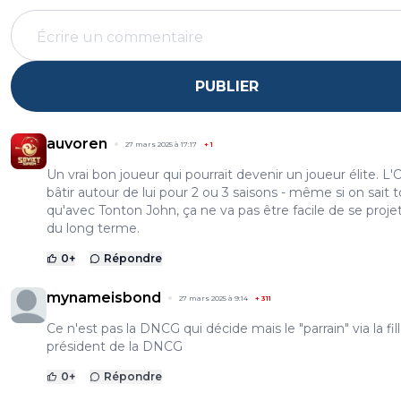
PUBLIER
auvoren
27 mars 2025 à 17:17
+
1
Un vrai bon joueur qui pourrait devenir un joueur élite. L'
bâtir autour de lui pour 2 ou 3 saisons - même si on sait 
qu'avec Tonton John, ça ne va pas être facile de se proje
du long terme.
0
+
Répondre
mynameisbond
27 mars 2025 à 9:14
+
311
Ce n'est pas la DNCG qui décide mais le "parrain" via la fil
président de la DNCG
0
+
Répondre