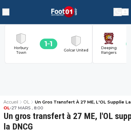
1
1
Horbury
Deeping
Golcar United
Town
Rangers
Accueil
OL
Un Gros Transfert À 27 ME, L'OL Supplie La
OL
•
27 MARS , 8:00
DNCG
Un gros transfert à 27 ME, l'OL supp
la DNCG