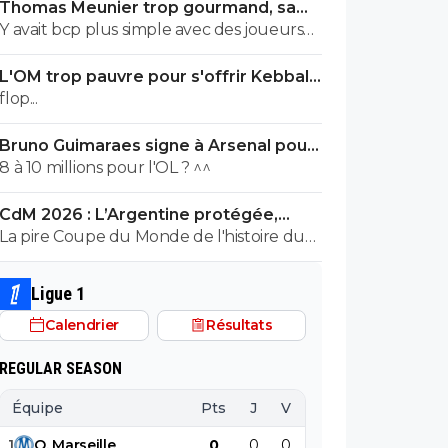
Thomas Meunier trop gourmand, sa
fofana ça peut sûrement se négocier
signature à l’OL annulée
Y avait bcp plus simple avec des joueurs
libres à ce poste, en début de mercato...
L'OM trop pauvre pour s'offrir Kebbal,
c'est officiel
flop...
Bruno Guimaraes signe à Arsenal pour
90 ME (officiel)
8 à 10 millions pour l'OL ? ^^
CdM 2026 : L’Argentine protégée,
François Letexier a pris cher
La pire Coupe du Monde de l'histoire du
Football.
Ligue 1
Calendrier
Résultats
REGULAR SEASON
Équipe
Pts
J
V
N
D
BP
B
1
O
.
Marseille
0
0
0
0
0
0