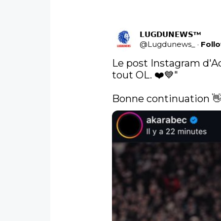
𝗟𝗨𝗚𝗗𝗨𝗡𝗘𝗪𝗦™
@
Lugdunews_
·
Foll
Le post Instagram d'A
tout OL. ❤️💙"

Bonne continuation 👋