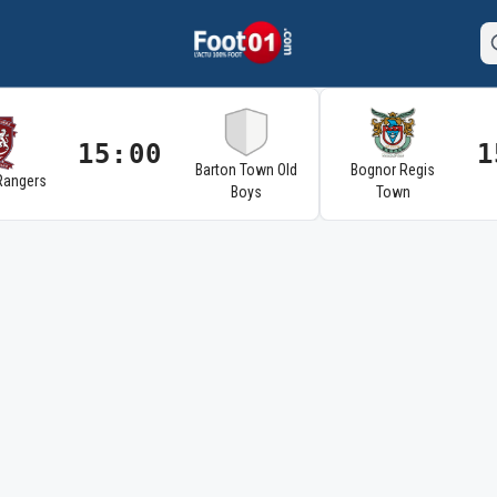
15:00
1
Barton Town Old
Bognor Regis
Rangers
Boys
Town