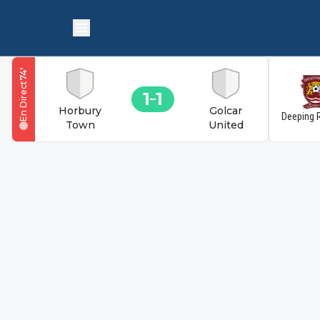
'
74
En Direct
1
1
Horbury
Golcar
Deeping 
Town
United