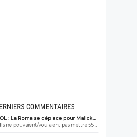
ERNIERS COMMENTAIRES
OL : La Roma se déplace pour Malick
Fofana
Ils ne pouvaient/voulaient pas mettre 55M
sur greenwood Mais entre 30 et 40 pr