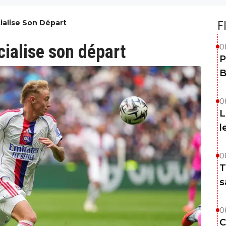
cialise Son Départ
F
ficialise son départ
0
P
B
0
L
l
0
T
s
0
C