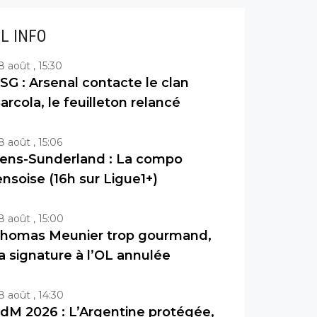
IL INFO
8 août , 15:30
SG : Arsenal contacte le clan
arcola, le feuilleton relancé
8 août , 15:06
ens-Sunderland : La compo
ensoise (16h sur Ligue1+)
8 août , 15:00
homas Meunier trop gourmand,
a signature à l’OL annulée
8 août , 14:30
dM 2026 : L’Argentine protégée,