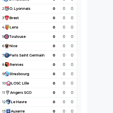
2
O
.
Lyonnais
0
0
0
0
0
0
3
Brest
0
0
0
0
0
0
4
Lens
0
0
0
0
0
0
5
Toulouse
0
0
0
0
0
0
6
Nice
0
0
0
0
0
0
7
Paris
Saint
Germain
0
0
0
0
0
0
8
Rennes
0
0
0
0
0
0
9
Strasbourg
0
0
0
0
0
0
10
LOSC
Lille
0
0
0
0
0
0
11
Angers
SCO
0
0
0
0
0
0
12
Le
Havre
0
0
0
0
0
0
13
Auxerre
0
0
0
0
0
0