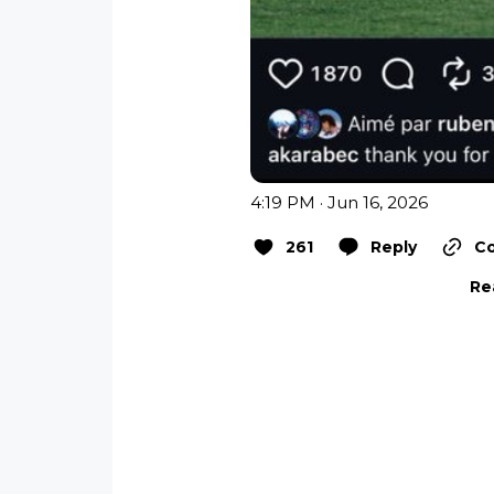
4:19 PM · Jun 16, 2026
261
Reply
Co
Re