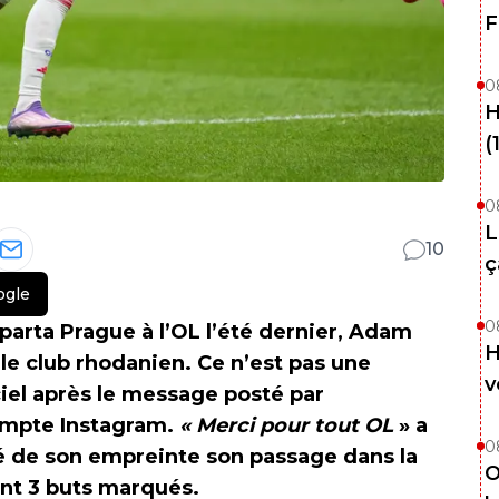
F
0
H
(
0
L
10
ç
ogle
0
Sparta Prague à l’OL l’été dernier, Adam
H
le club rhodanien. Ce n’est pas une
v
ciel après le message posté par
compte Instagram.
« Merci pour tout OL
» a
0
ué de son empreinte son passage dans la
O
nt 3 buts marqués.