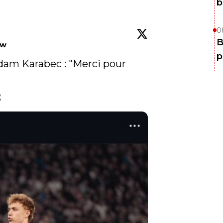
b
0
B
ow
p
dam Karabec : "Merci pour 
 