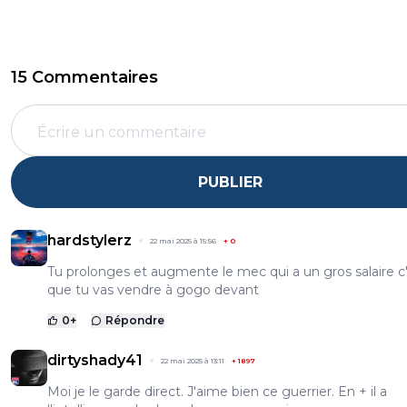
15 Commentaires
PUBLIER
hardstylerz
22 mai 2025 à 15:56
+
0
Tu prolonges et augmente le mec qui a un gros salaire c
que tu vas vendre à gogo devant
0
+
Répondre
dirtyshady41
22 mai 2025 à 13:11
+
1897
Moi je le garde direct. J'aime bien ce guerrier. En + il a