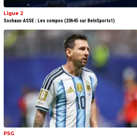
" car cela s'accompagnera logiquement d'une hausse de
Ligue 2
salaire. "Bah pas forcément non. Salaire déjà haut + age 
Sochaux-ASSE : Les compos (20h45 sur BeInSports1)
ce serait pas scandaleux de proposer une legere baisse.
0
+
Répondre
22 mai 2025 à 10:11
+
0
Joueur qui mérite beaucoup mieu que l'olympique lyonna
0
+
Répondre
d4rkj3d1
22 mai 2025 à 10:02
+
0
J'ai du mal à y croire ^^
0
+
Répondre
PSG