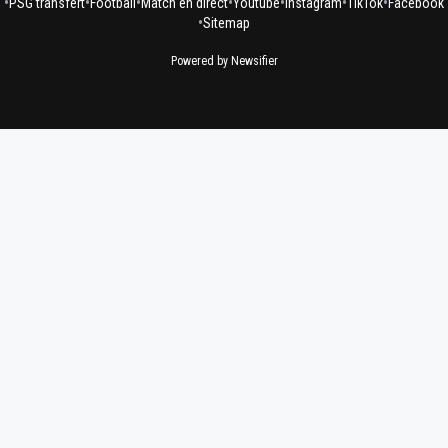
•
•
•
•
•
•
•
PSG transfert
Football
Match en direct
Youtube
Instagram
TikTok
Facebook
•
Sitemap
Powered by Newsifier