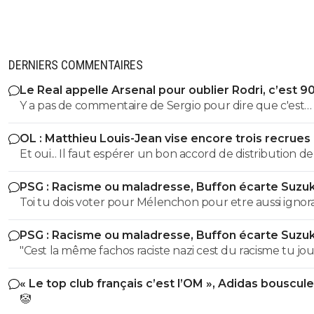
DERNIERS COMMENTAIRES
Le Real appelle Arsenal pour oublier Rodri, c’est 9
Y a pas de commentaire de Sergio pour dire que c'est
honteux de claquer 200 ou 300 millions en un mercato.
OL : Matthieu Louis-Jean vise encore trois recrues
encore un coup de Nasser
Et oui... Il faut espérer un bon accord de distribution de
dans les prochaines semaines pour réamorcer un peu l
PSG : Racisme ou maladresse, Buffon écarte Suzuk
pompe à euros.
Toi tu dois voter pour Mélenchon pour etre aussi ignor
histoire !! alors que cette période on en a mangé au collège
PSG : Racisme ou maladresse, Buffon écarte Suzuk
et au lycée Moi on m'a pourtant appris que ces deux
"Cest la même fachos raciste nazi cest du racisme tu jo
idéologies etaient bien différente : Le fascisme cherche 
avec les mots là finalité est la meme.." AH ah y'a vraimen
soumettre l'individu à un État absolu ; le nazisme cher
« Le top club français c’est l’OM », Adidas bouscule
mecs ils sont ignorants sur tout !! Mais ouvre le bouquin
soumettre l'État et le monde à une hiérarchie raciale. Ta
PSG
🤡
d'histoire de ton frere qui est collège, on t'expliquera la
juste pas étudier la question et tu ressors les poncifs