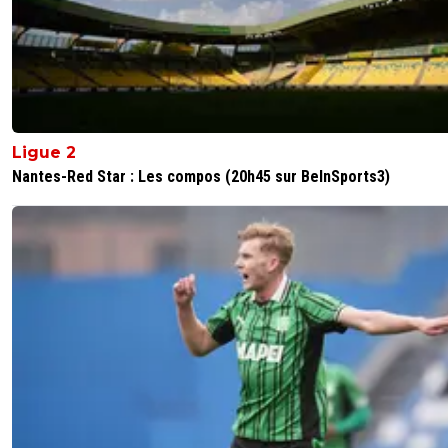
ca serait trop top!!
0
+
Répondre
dark-phalus
22 mai 2025 à 11:38
+
0
Il habite à la cité internationale vers le parc Tête d'or
Ligue 2
0
+
Répondre
Nantes-Red Star : Les compos (20h45 sur BeInSports3)
miktos
22 mai 2025 à 14:56
+
102
et?
0
+
Répondre
no-13-baby
22 mai 2025 à 11:23
+
3
Ce serait une très bonne nouvelle, mais je n'y crois pas
vraiment. Il a souvent dit qu'il voulait partir.
0
+
Répondre