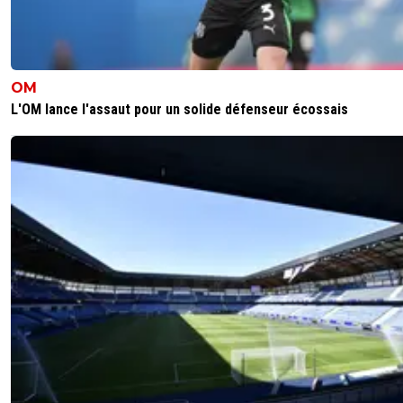
bolkian
22 mai 2025 à 11:05
+
103
Enfin une bonne initiative
0
+
Répondre
OM
sergio33
22 mai 2025 à 10:19
+
1605
L'OM lance l'assaut pour un solide défenseur écossais
Foot01 et les autres merdias ne savent strictement rien !
0
+
Répondre
flaco75-reviens-l-o
22 mai 2025 à 10:20
+
787
T’as l’air tendu Sergio, t’as l’air tendu 😁🇮🇹🇧🇷🇫
0
+
Répondre
sergio33
22 mai 2025 à 10:34
+
1605
Pas du tout !Je ne suis pas parisien. ^^
0
+
Répondre
flog
22 mai 2025 à 10:13
+
153