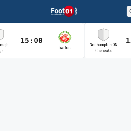
15:00
1
rough
Northampton ON
Trafford
ge
Chenecks