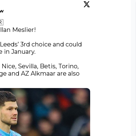
ow


llan Meslier!

 Leeds’ 3rd choice and could 
 in January.

Nice, Sevilla, Betis, Torino, 
ge and AZ Alkmaar are also 