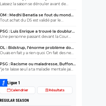
personne n'ose parler
Laissez la saison se dérouler avant de
fracasser les recrues
OM : Medhi Benatia se fout du monde,
la réponse est violente
Tout achat du DS est validé par le
president, encore plus quand ce
PSG : Luis Enrique a trouvé la doublure
president est la depuis plus de 5ans et
d'Hakimi
Une personne passant devant la Cour
que c est lui qui a signé les accords avec l
Criminelle a un peu plus de 5 % de
UEFA. On peut reprocher à Benatia le
OL : Bidstrup, l'énorme problème dont
chance d'être acquitée. Donc...
choix de certains joueurs, ou certaines
personne n'ose parler
Ouais en fait y a rien quoi. On fait des news
décisions sportif, mais le financier etait du
avec du vent.
ressort de Longoria.
PSG : Racisme ou maladresse, Buffon
écarte Suzuki
"je te laisse seul a ta maladie mentale jai
pas les facultés je suis pas toubib ni
psychiatre" Ah ah tu es très drole ! Tu
Ligue 1
nous parles de résistants nazis lol italliens
Calendrier
Résultats
de surcroit lol Mais les malades se sont
ceux qui remarquent que du raconte
REGULAR SEASON
n'importe quoi !! Tu as été fini à la pisse toi