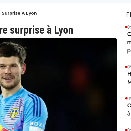
 Surprise À Lyon
F
re surprise à Lyon
0
C
m
p
0
H
0
O
à
0