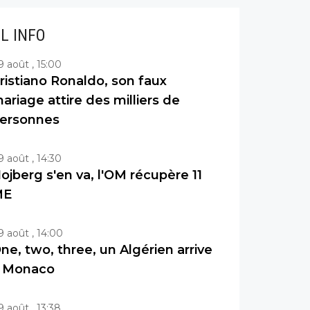
IL INFO
9 août , 15:00
ristiano Ronaldo, son faux
ariage attire des milliers de
ersonnes
9 août , 14:30
ojberg s'en va, l'OM récupère 11
ME
9 août , 14:00
ne, two, three, un Algérien arrive
 Monaco
9 août , 13:38