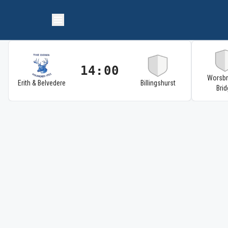
14:00
Worsb
Erith & Belvedere
Billingshurst
Brid