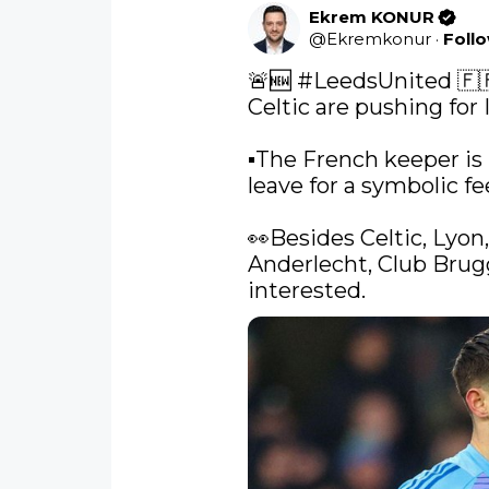
Ekrem KONUR
@
Ekremkonur
·
Foll
🚨🆕 
#LeedsUnited
 🇫
Celtic are pushing for I
▪️The French keeper is
leave for a symbolic fee
👀Besides Celtic, Lyon, 
Anderlecht, Club Brug
interested. 