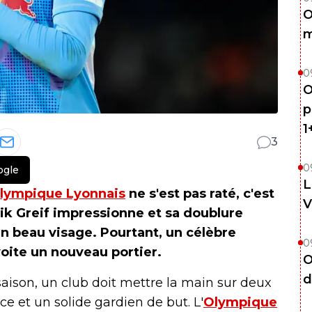
O
m
0
O
p
1
3
0
ogle
L
lympique Lyonnais
ne s'est pas raté, c'est
V
ik Greif impressionne et sa doublure
 beau visage. Pourtant, un célèbre
0
oite un nouveau portier.
O
d
saison, un club doit mettre la main sur deux
ace et un solide gardien de but. L'
Olympique