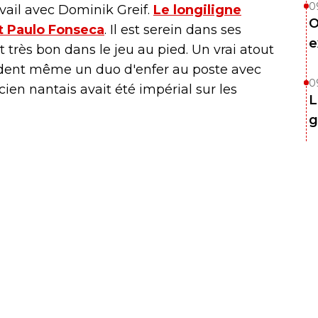
0
avail avec Dominik Greif.
Le longiligne
O
et Paulo Fonseca
. Il est serein dans ses
e
et très bon dans le jeu au pied. Un vrai atout
èdent même un duo d'enfer au poste avec
0
n nantais avait été impérial sur les
L
g