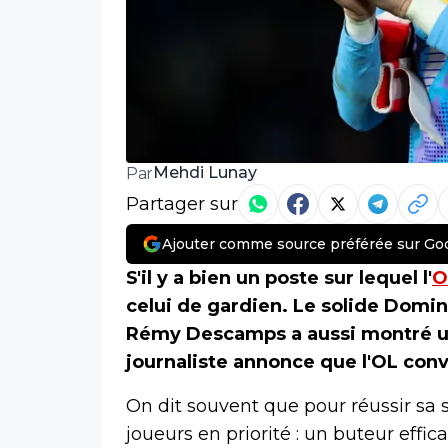
Mehdi Lunay
Par
Partager sur
Ajouter comme source préférée sur Go
S'il y a bien un poste sur lequel l'
O
celui de gardien. Le solide Domin
Rémy Descamps a aussi montré un
journaliste annonce que l'OL conv
On dit souvent que pour réussir sa 
joueurs en priorité : un buteur effic