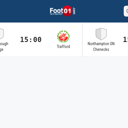
15:00
1
rough
Northampton ON
Trafford
ge
Chenecks