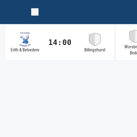
14:00
Worsb
Erith & Belvedere
Billingshurst
Brid