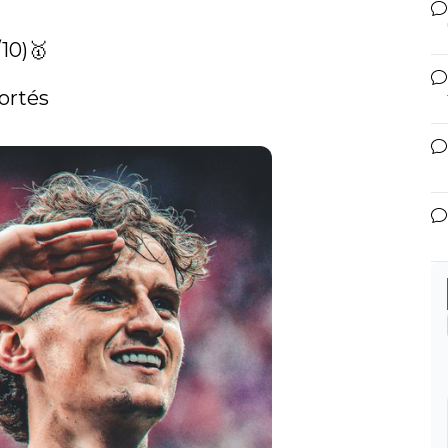
10)🥇

rtés
