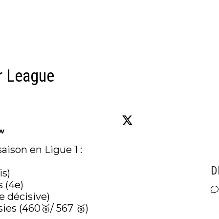
r League
ow
ison en Ligue 1 : 

D
s)

 (4e)

e décisive)

ies (460🥉/ 567 🥉)
