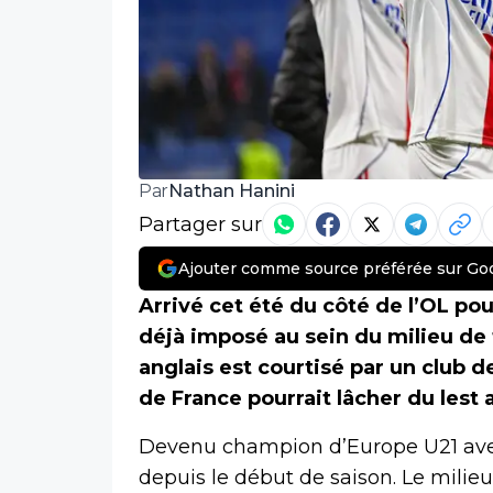
Nathan Hanini
Par
Partager sur
Ajouter comme source préférée sur Go
Arrivé cet été du côté de l’OL pou
déjà imposé au sein du milieu de 
anglais est courtisé par un club 
de France pourrait lâcher du lest 
Devenu champion d’Europe U21 avec 
depuis le début de saison. Le milieu