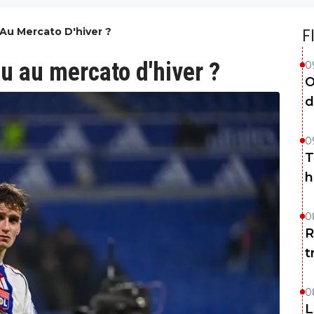
Au Mercato D'hiver ?
F
u au mercato d'hiver ?
0
O
d
0
T
h
0
R
t
0
L