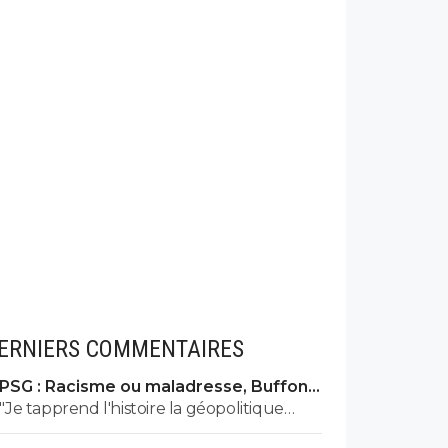
ERNIERS COMMENTAIRES
PSG : Racisme ou maladresse, Buffon
écarte Suzuki
"Je tapprend l'histoire la géopolitique
quand tu veux," LOL LOL LOL tu peux