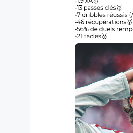
-1.9 xA🥇

-13 passes clés🥇

-7 dribbles réussis (/
-46 récupérations🥇

-56% de duels rempo
-21 tacles🥈 