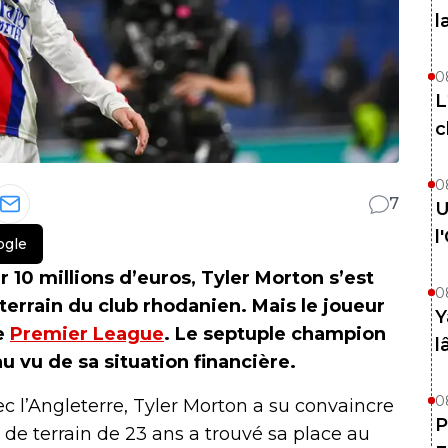
l
0
L
c
0
7
U
l
ogle
r 10 millions d’euros, Tyler Morton s’est
0
terrain du club rhodanien. Mais le joueur
Y
de
Premier League
. Le septuple champion
l
au vu de sa situation financière.
0
l’Angleterre, Tyler Morton a su convaincre
P
 de terrain de 23 ans a trouvé sa place au