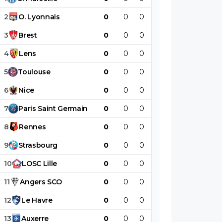
2
O
.
Lyonnais
0
0
0
0
0
0
3
Brest
0
0
0
0
0
0
4
Lens
0
0
0
0
0
0
5
Toulouse
0
0
0
0
0
0
6
Nice
0
0
0
0
0
0
7
Paris
Saint
Germain
0
0
0
0
0
0
8
Rennes
0
0
0
0
0
0
9
Strasbourg
0
0
0
0
0
0
10
LOSC
Lille
0
0
0
0
0
0
11
Angers
SCO
0
0
0
0
0
0
12
Le
Havre
0
0
0
0
0
0
13
Auxerre
0
0
0
0
0
0