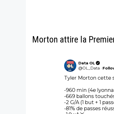
Morton attire la Premie
Data OL
@
OL_Data
·
Foll
Tyler Morton cette sa
-960 min (4e lyonnai
-669 ballons touchés
-2 G/A (1 but + 1 pass
-81% de passes réuss