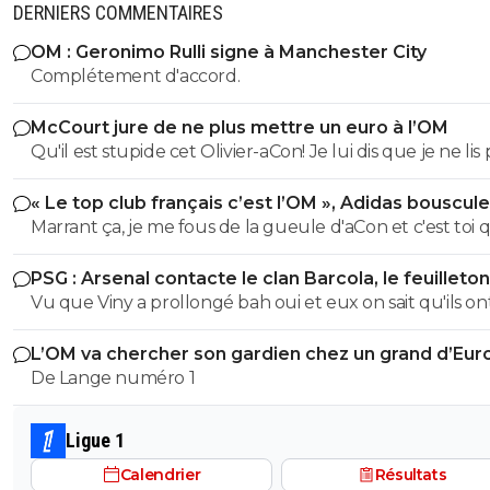
DERNIERS COMMENTAIRES
OM : Geronimo Rulli signe à Manchester City
Complétement d'accord.
McCourt jure de ne plus mettre un euro à l’OM
Qu'il est stupide cet Olivier-aCon! Je lui dis que je ne lis 
ses commentaires puérils avec des émojis et il continue
« Le top club français c’est l’OM », Adidas bouscule
me répondre avec ses petites images de gogol. Ça pro
PSG
Marrant ça, je me fous de la gueule d'aCon et c'est toi q
bien ce que je dis, on voit tout de suite qu'on a affaire à
réponds. Solidarité entre trolls ou la flemme de chang
teubé.^^
PSG : Arsenal contacte le clan Barcola, le feuilleton
compte? En revanche je te donne 06/20 pour ta
relancé
Vu que Viny a prollongé bah oui et eux on sait qu'ils ont
compréhension de texte. Tu as réussi à intégrer que je
tunes ! aboulez les 150 minimum
lirais pas tes commentaires si tes arguments sont des em
L’OM va chercher son gardien chez un grand d’Eur
mdr. C'est bien tu n'en as pas mis mais c'est insuffisant.
De Lange numéro 1
Surtout quand on lit le délire que tu viens de pondre. Il
encore de boulot mais tu peux y arriver. Un 06/20
d'encouragement.
Ligue 1
Calendrier
Résultats