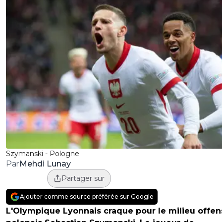
Szymanski - Pologne
Mehdi Lunay
Par
Partager sur
Ajouter comme source préférée sur Google
L'Olympique Lyonnais craque pour le milieu offen