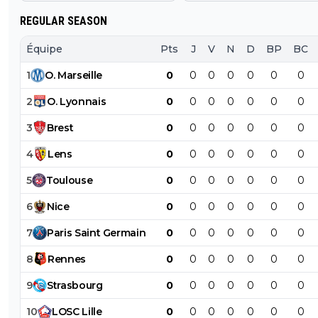
REGULAR SEASON
Équipe
Pts
J
V
N
D
BP
BC
1
O
.
Marseille
0
0
0
0
0
0
0
2
O
.
Lyonnais
0
0
0
0
0
0
0
3
Brest
0
0
0
0
0
0
0
4
Lens
0
0
0
0
0
0
0
5
Toulouse
0
0
0
0
0
0
0
6
Nice
0
0
0
0
0
0
0
7
Paris
Saint
Germain
0
0
0
0
0
0
0
8
Rennes
0
0
0
0
0
0
0
9
Strasbourg
0
0
0
0
0
0
0
10
LOSC
Lille
0
0
0
0
0
0
0