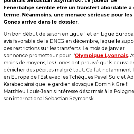
polonais Sebastian Szymanski. Le joueur de
Fenerbahçe semble être un transfert abordable à 
terme. Néanmoins, une menace sérieuse pour les
Gones arrive dans le dossier.
Un bon début de saison en Ligue 1 et en Ligue Europa
avis favorable de la DNCG en décembre, laquelle sup
des restrictions sur les transferts. Le mois de janvier
s'annonce prometteur pour l'
Olympique Lyonnais
. 
moins de moyens, les Gones ont prouvé qu'ils pouvaie
dénicher des pépites malgré tout. Ce fut notamment l
en Europe de l'Est avec les Tchèques Pavel Sulc et A
Karabec ainsi que le gardien slovaque Dominik Greif.
Matthieu Louis-Jean s'intéresse désormais à la Pologne
son international Sebastian Szymanski.