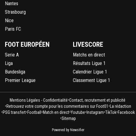
Nantes
Strasbourg
Nice
Paris FC
FOOT EUROPÉEN
LIVESCORE
Serie A
Matchs en direct
Liga
Résultats Ligue 1
Bundesliga
Calendrier Ligue 1
Premier League
Classement Ligue 1
•
Mentions Légales - Confidentialité
Contact, recrutement et publicité
•
•
Retrouvez votre compte pour les commentaires sur Foot01
La rédaction
•
•
•
•
•
•
•
PSG transfert
Football
Match en direct
Youtube
Instagram
TikTok
Facebook
•
Sitemap
Powered by Newsifier