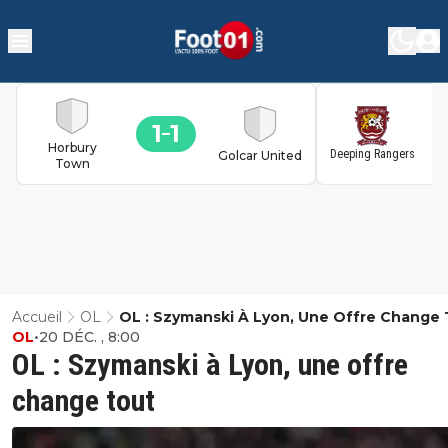
1
1
1
Horbury
Deeping Rangers
Golcar United
Town
Accueil
OL
OL : Szymanski À Lyon, Une Offre Change
OL
•
20 DÉC. , 8:00
OL : Szymanski à Lyon, une offre
change tout