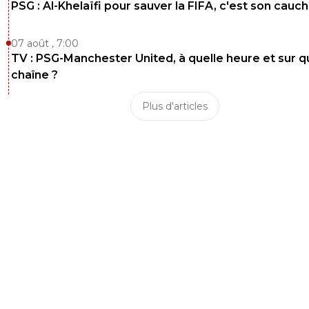
PSG : Al-Khelaïfi pour sauver la FIFA, c'est son cau
cuir-moustache
22 avril 2024 à 14:56
+
36
Complétement d'accord !
07 août , 7:00
TV : PSG-Manchester United, à quelle heure et sur q
0
+
Répondre
chaîne ?
flaco75-reviens-l-o
22 avril 2024 à 14:46
+
787
Plus d'articles
Il est surtout agaçant pour les connnsmenteurs, connnsu
et autres journalopes qui ne cherchent que le buzz avec
infos bidons et des attaques stupides… pour les supps du
Pgégé, il prend progressivement sa place avec la manièr
les résultats… 😝🇧🇷🇮🇹🇫🇷🇺🇦
0
+
Répondre