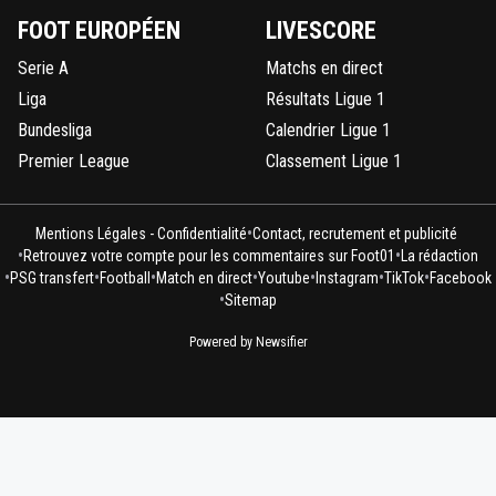
FOOT EUROPÉEN
LIVESCORE
Serie A
Matchs en direct
Liga
Résultats Ligue 1
Bundesliga
Calendrier Ligue 1
Premier League
Classement Ligue 1
•
Mentions Légales - Confidentialité
Contact, recrutement et publicité
•
•
Retrouvez votre compte pour les commentaires sur Foot01
La rédaction
•
•
•
•
•
•
•
PSG transfert
Football
Match en direct
Youtube
Instagram
TikTok
Facebook
•
Sitemap
Powered by Newsifier