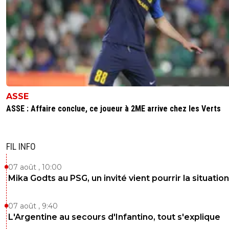
Il faut aussi savoir apprendre de ses horreurs, de s
défaites , même si tu n’es pas obligé de le dire en 
… 🤪🇧🇷🇮🇹🇫🇷🇺🇦
0
+
Répondre
cuir-moustache
22 avril 2024 à 14:52
+
36
+1 sauf pour Bernard et Roland^^
0
+
Répondre
ASSE
ASSE : Affaire conclue, ce joueur à 2ME arrive chez les Verts
cuir-moustache
22 avril 2024 à 14:47
+
36
J'aime bien l'état d'esprit et le discours public de Pierre 
sobre et classe.(N'étant pas OL, je ne me permets pas d
FIL INFO
au delà)
07 août , 10:00
0
+
Répondre
Mika Godts au PSG, un invité vient pourrir la situation
flaco75-reviens-l-o
22 avril 2024 à 14:49
+
787
07 août , 9:40
Mouais , quand il pleurniche sur les matchs décalé
L'Argentine au secours d'Infantino, tout s'explique
permettre aux européens de mieux se préparer , c’