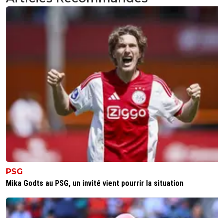
fanch-ol
22 avril 2024 à 19:17
+
5
C est clair. Et ceux qui critiquent n ont même pas
un jour de coacher une des équipes de leur com
ou ville. Pourtant dès le coaching de jeunes ont
comprend beaucoup beaucoup de chose dont les
limites du coaching.
0
+
Répondre
balibalo-343
22 avril 2024 à 17:44
+
0
Non c'est pas vrai ça.Là il faut admettre que P.Sa
tenté un coup de poker qui n'a pas du tout
fonctionné.On a le droit d'être d'être déçu qu'il n'a
vraiment joué le match avec les qualité qu'il travail
depuis X match.On aurait du s'appuyer sur un bloc
compact comme on a pu le faire face a d'autres.Au
PSG
de ça on a vu une équipe coupée en deux facile a
Mika Godts au PSG, un invité vient pourrir la situation
marquer.C'est dommage je pense que ça aurait pu
plus serré et a ce titre c'est normal d'être mécont
on perd dans un match plus équilibré je pense que
pas autant de critique.