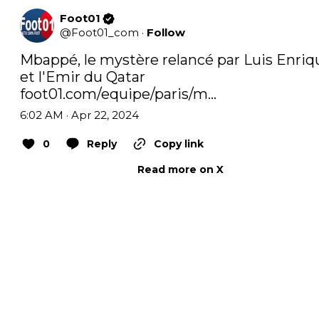
Foot01
@
Foot01_com
·
Follow
Mbappé, le mystère relancé par Luis Enriqu
et l'Emir du Qatar 
foot01.com/equipe/paris/m…
6:02 AM · Apr 22, 2024
0
Reply
Copy link
Read more on X