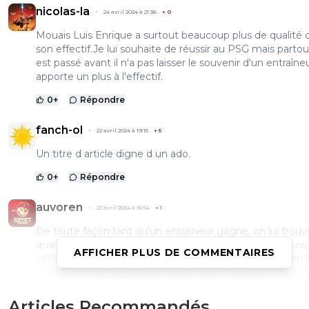
nicolas-la
24 avril 2024 à 21:36
+
0
Mouais Luis Enrique a surtout beaucoup plus de qualité 
son effectif.Je lui souhaite de réussir au PSG mais partout
est passé avant il n'a pas laisser le souvenir d'un entraîne
apporte un plus à l'effectif.
0
+
Répondre
fanch-ol
22 avril 2024 à 19:15
+
5
Un titre d article digne d un ado.
0
+
Répondre
auvoren
22 avril 2024 à 16:54
+
1
De toute façon tant qu'un entraineur gagne, on lui trouv
qualités et dès que les résultats sont un peu moins bons,
AFFICHER PLUS DE COMMENTAIRES
critiques fusent - encore plus chez ceux qui ne font rien ! 
c'est souvent excessif dans un sens comme dans l'autre..
0
+
Répondre
Articles Recommandés