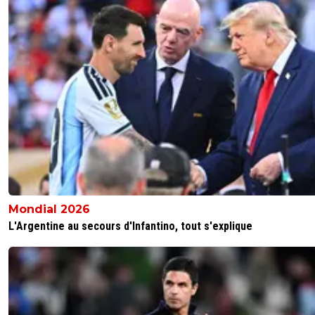
0
+
Répondre
disqus_JzaRAJdrAr
22 avril 2024 à 21:29
+
0
Complètement d'accord..On ne parle pas d'un
défaite qui pourrait sembler logique mais bien 
terrible humiliation qu'on se souviendra longt
donc il y a naturellement à dire et à analyser. Si
n'est remis en question après une telle gifle ou
même sur la majorité de nos matchs qui ne so
jamais maitrisés même contre des équipes faib
moyennes on va devoir attendre encore des
décennies pour revoir un grand OL dans le
championnat et en LDC. A ce niveau sans gra
Mondial 2026
exigences on se condamne à rester dans la co
petits.
L'Argentine au secours d'Infantino, tout s'explique
0
+
Répondre
daniel-daniel
22 avril 2024 à 16:34
+
0