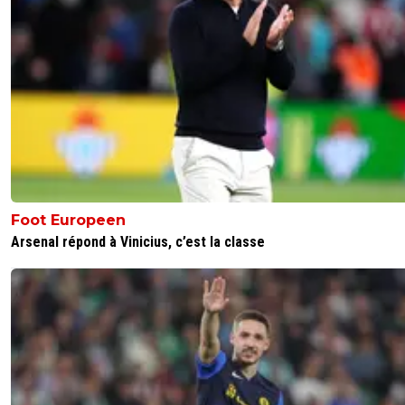
Entre bons coachs, le talent est reconnu !
0
+
Répondre
jess-o-meill
22 avril 2024 à 14:50
+
0
Ah le Farceur dans ses œuvres et ses titres honteux
0
+
Répondre
fanch-ol
22 avril 2024 à 19:18
+
5
Oui grave. Un vrai gosse.
Foot Europeen
0
+
Répondre
Arsenal répond à Vinicius, c’est la classe
vertdan
22 avril 2024 à 14:49
+
0
Comme quoi il faut laisser le temps au temps …
0
+
Répondre
flaco75-reviens-l-o
22 avril 2024 à 15:25
+
787