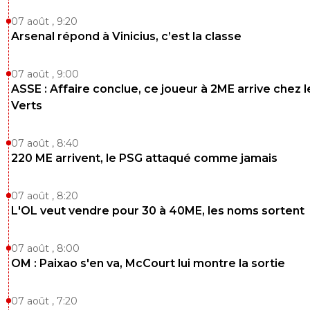
classe ni sérieux mais heureusement à côté de ça , 
semble franc et direct 😐🇧🇷🇮🇹🇫🇷🇺🇦
07 août , 9:20
Arsenal répond à Vinicius, c’est la classe
0
+
Répondre
cuir-moustache
22 avril 2024 à 14:51
+
36
07 août , 9:00
ASSE : Affaire conclue, ce joueur à 2ME arrive chez l
Pleurnicher un peu, c'est le jeu^^ ça reste genti
quand tu vois certains discours à la Caillot pour
Verts
citer que lui^^
0
+
Répondre
07 août , 8:40
220 ME arrivent, le PSG attaqué comme jamais
flaco75-reviens-l-o
22 avril 2024 à 14:55
+
787
C’est vrai et la sortie de Roy sur les Soiffards ma
07 août , 8:20
aimés et désavantagés, c’est assez ridicule ma
L'OL veut vendre pour 30 à 40ME, les noms sortent
les matchs décalés c’est en fait le résultat inve
que ça peut donner. Chaque match doit être j
fond , l’objectif pour chaque club doit être de 
07 août , 8:00
chaque match , quel que soit le classement 🤩
OM : Paixao s'en va, McCourt lui montre la sortie
🇮🇹🇫🇷🇺🇦
0
+
Répondre
07 août , 7:20