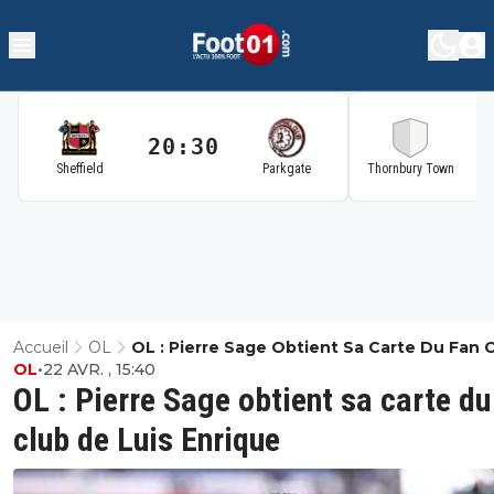
20:30
2
Sheffield
Parkgate
Thornbury Town
Accueil
OL
OL : Pierre Sage Obtient Sa Carte Du Fan 
OL
•
22 AVR. , 15:40
De Luis Enrique
OL : Pierre Sage obtient sa carte du
club de Luis Enrique