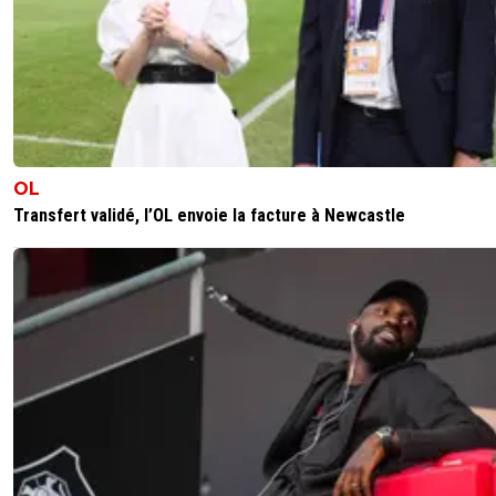
sweet7812
09 mai 2026 à 16:41
+
1168
Il est clair que les blessures sont arrivées au pire d
moments.
Et que cela en déplaise à certains (dont un que je
citerais pas le nom), ce fut une bonne chose fina
^^.
Etre 3e à l'instant T et qui l'eu cru en début de sai
OL
avec notre effectif (à part les optimistes comme m
Transfert validé, l’OL envoie la facture à Newcastle
Car bon d'après le footeux lucide, qu'on n'a pas de
nouvelles ces 2 dernières semaines (tant mieux),
Strasbourg et l'OM devait finir devant Lyon et ceci,
doigts dans le pif !!!
2
+
Répondre