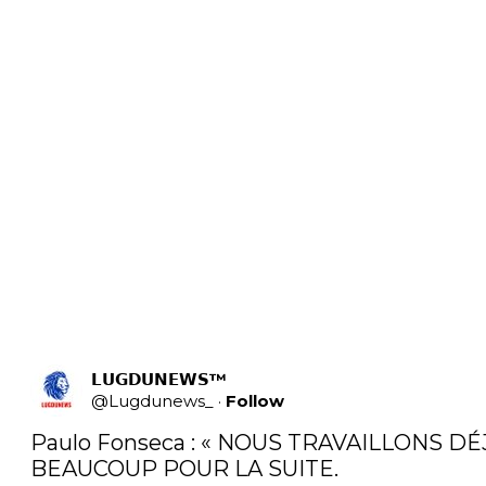
𝗟𝗨𝗚𝗗𝗨𝗡𝗘𝗪𝗦™
@
Lugdunews_
·
Follow
Paulo Fonseca : « NOUS TRAVAILLONS DÉJ
BEAUCOUP POUR LA SUITE.
