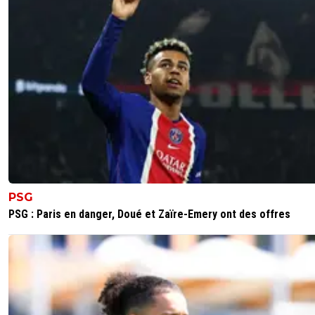
1
+
Répondre
Maubelan-OL
09 mai 2026 à 15:36
+
2043
Un peu vrai que ça complique les championnats pour ces
Aston Villa, Nottingham Forest, Freiburg, Braga
Crystal Palace, Rayo Vallecano, RC Strasbourg, Shakhtar
Donetsk
seul le Shakhtar est en tête de son championnat
et Aston Villa et Braga Jouent Pour se qualifier en EL voi
pour Aston Villa
les autres sont largués pour une place Européenne
PSG
Et encore pour ceux qui s'en sortent le mieux
PSG : Paris en danger, Doué et Zaïre-Emery ont des offres
4 derniers matchs
2 défaites et un nul pour Aston Villa
1 défaite et 2 nuls pour Braga
0
+
Répondre
alex
09 mai 2026 à 16:02
+
1686