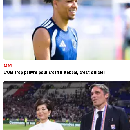
On avait deja a la base pas l'effectif pour jouer l'eu
la base ... donc c'etait clairement compliqué d'aller 
en coupe d'europe surtout avec 7 blessés ..
l'avantage pour aston villa c'est qu'ils n'auront su
pas besoin de finir bien placé pour jouer la ldc vu qu
ont de grande chance de gagner la c3
1
+
Répondre
titeuf42
09 mai 2026 à 14:14
+
414
OM
Clairement l'OL n'avait pas un effectif taillé pour jouer su
L'OM trop pauvre pour s'offrir Kebbal, c'est officiel
plusieurs tableaux..
Surtout avec le nombre de blessures rencontrées.
4
+
Répondre
mynameisbond
09 mai 2026 à 14:21
+
311
Ce sont surtout les blessures qui ont tué l'OL
5
+
Répondre