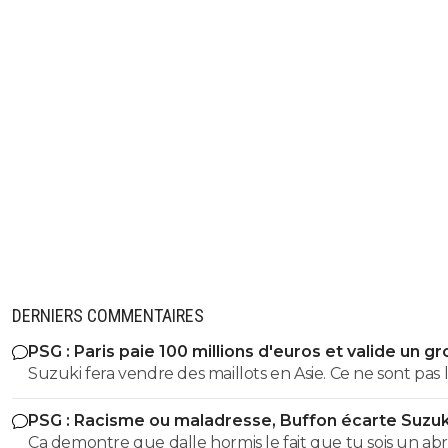
DERNIERS COMMENTAIRES
PSG : Paris paie 100 millions d'euros et valide un gr
départ
Suzuki fera vendre des maillots en Asie. Ce ne sont pas 
russes qui acheteront ceux de Safonov ni les europeens
PSG : Racisme ou maladresse, Buffon écarte Suzuk
ceux de Chevalier. Quant aux autres acheteurs ils s’en
Ca demontre que dalle hormis le fait que tu sois un abr
foutent des trois ...