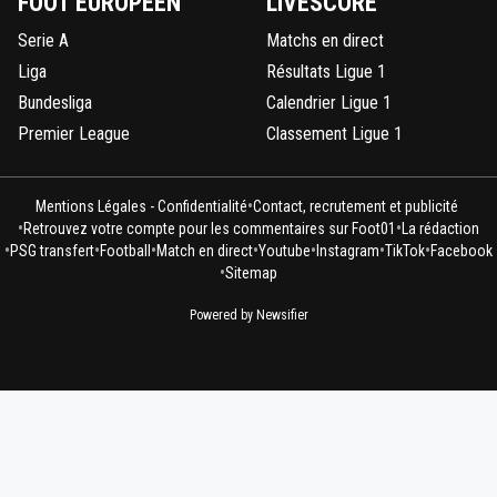
FOOT EUROPÉEN
LIVESCORE
Serie A
Matchs en direct
Liga
Résultats Ligue 1
Bundesliga
Calendrier Ligue 1
Premier League
Classement Ligue 1
•
Mentions Légales - Confidentialité
Contact, recrutement et publicité
•
•
Retrouvez votre compte pour les commentaires sur Foot01
La rédaction
•
•
•
•
•
•
•
PSG transfert
Football
Match en direct
Youtube
Instagram
TikTok
Facebook
•
Sitemap
Powered by Newsifier