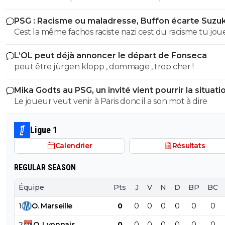
ignare qui ignorait tout ce que jai dit sur buffon parce
PSG : Racisme ou maladresse, Buffon écarte Suzuk
justement tes un abruti ignare qui par dessus le marc
Cest la même fachos raciste nazi cest du racisme tu jou
ouvre sa grande gueule Genre cest toi qui va m'apprendre
les mots là finalité est la meme... Donc moralité alors bu
les définitions de nazi raciste fachiste?? Espèce de gui
L’OL peut déjà annoncer le départ de Fonseca
?? Cest ca ta seule défense ?? Va un peu te faire tronc
peut être jürgen klopp , dommage , trop cher !
espèce d'abruti .. et le numero 88 interdit en série A alo
dit quoi aussi parceque tu t'es foutu de ma gueule a ce
Mika Godts au PSG, un invité vient pourrir la situati
mais si je te colle le règlement sur ta sale face de merd
Le joueur veut venir à Paris donc il a son mot à dire
auras lair un peu plus con qu'hier trépané va
Ligue 1
Calendrier
Résultats
REGULAR SEASON
Équipe
Pts
J
V
N
D
BP
BC
1
O
.
Marseille
0
0
0
0
0
0
0
2
O
.
Lyonnais
0
0
0
0
0
0
0