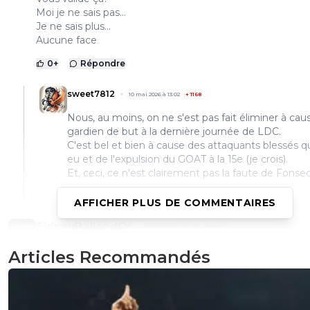
Moi je ne sais pas...
Je ne sais plus...
Aucune face
0
+
Répondre
sweet7812
10 mai 2026 à 13:02
+
1168
Nous, au moins, on ne s'est pas fait éliminer à cau
gardien de but à la dernière journée de LDC.
C'est bel et bien à cause des attaquants blessés q
eu et de l'expulsion du GOAT à la 15e (je crois).
Et, ceci, ce n'est clairement pas la faute de Fonsec
0
+
Répondre
AFFICHER PLUS DE COMMENTAIRES
SidneyBallondOr
09 mai 2026 à 17:38
+
707
t'inquiète pas Paulo, elle était très bien cette saison.
Articles Recommandés
on a eu de bonnes sensation et ce groupe m'a fait plaisir
...et on n'a pas fait rire la france du foot qui espérait nous 
tomber.
hâte d'être à l'année prochaine