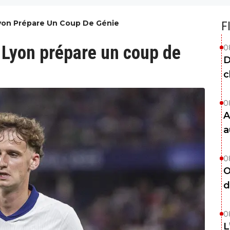
Lyon Prépare Un Coup De Génie
F
, Lyon prépare un coup de
0
D
c
0
A
a
0
O
d
0
L