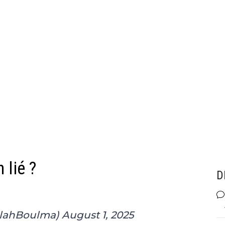
 lié ?
D
llahBoulma)
August 1, 2025