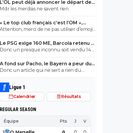
L’OL peut déjà annoncer le départ de
Fonseca
Mdr les merdias ne savent rien
« Le top club français c’est l’OM »,
Adidas bouscule le PSG
Attention, merci de ne pas utiliser d’emojis
en la présence de Raymond Q qui a un
Le PSG exige 160 ME, Barcola retenu à
traumatisme de l enfance lié à ces
Paris
Donc un presque inconnu soit vendu 140
derniers; pour le soutenir, vous pouvez
au Réal c'est normal et un double
adhérer à son association se prétendant
A fond sur Pacho, le Bayern a peur du
détenteur de la LDC soit à un prix faiblard
faire partie d’une « élite » littéraire se
PSG
Donc un article qui ne sert a rien du
normal ?? Messieurs les anglais allez vous
refusant catégoriquement l utilisation d
tout...ils auraient bien voulu mais
faire .....
emojis bien trop populaire à son goût et
finalement non...je peux en écrire 200 des
surtout incompréhensible pour ses gros
Ligue 1
articles comme ca !
globes oculaires de sardine. Cordialement.
Calendrier
Résultats
REGULAR SEASON
Équipe
Pts
J
V
N
D
BP
B
1
O
.
Marseille
0
0
0
0
0
0