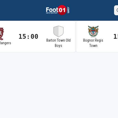
15:00
1
Barton Town Old
Bognor Regis
Rangers
Boys
Town