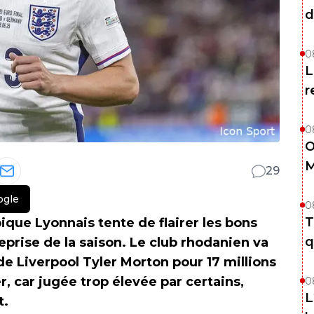
d
0
L
r
0
O
M
29
ogle
0
T
ique Lyonnais tente de flairer les bons
q
prise de la saison. Le club rhodanien va
de Liverpool Tyler Morton pour 17 millions
, car jugée trop élevée par certains,
0
L
t.