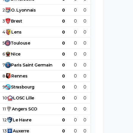
2
O
.
Lyonnais
0
0
0
0
0
0
3
Brest
0
0
0
0
0
0
4
Lens
0
0
0
0
0
0
5
Toulouse
0
0
0
0
0
0
6
Nice
0
0
0
0
0
0
7
Paris
Saint
Germain
0
0
0
0
0
0
8
Rennes
0
0
0
0
0
0
9
Strasbourg
0
0
0
0
0
0
10
LOSC
Lille
0
0
0
0
0
0
11
Angers
SCO
0
0
0
0
0
0
12
Le
Havre
0
0
0
0
0
0
13
Auxerre
0
0
0
0
0
0