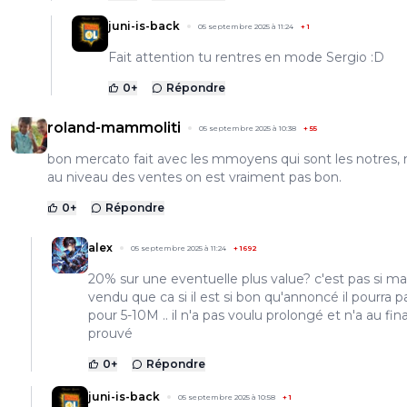
juni-is-back
05 septembre 2025 à 11:24
+
1
Fait attention tu rentres en mode Sergio :D
0
+
Répondre
roland-mammoliti
05 septembre 2025 à 10:38
+
55
bon mercato fait avec les mmoyens qui sont les notres,
au niveau des ventes on est vraiment pas bon.
0
+
Répondre
alex
05 septembre 2025 à 11:24
+
1692
20% sur une eventuelle plus value? c'est pas si ma
vendu que ca si il est si bon qu'annoncé il pourra pa
pour 5-10M .. il n'a pas voulu prolongé et n'a au fina
prouvé
0
+
Répondre
juni-is-back
05 septembre 2025 à 10:58
+
1