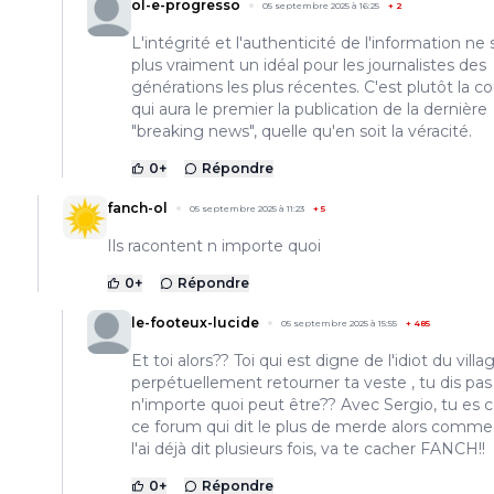
ol-e-progresso
05 septembre 2025 à 16:25
+
2
L'intégrité et l'authenticité de l'information ne
plus vraiment un idéal pour les journalistes des
générations les plus récentes. C'est plutôt la c
qui aura le premier la publication de la dernière
"breaking news", quelle qu'en soit la véracité.
0
+
Répondre
fanch-ol
05 septembre 2025 à 11:23
+
5
Ils racontent n importe quoi
0
+
Répondre
le-footeux-lucide
05 septembre 2025 à 15:55
+
485
Et toi alors?? Toi qui est digne de l'idiot du villa
perpétuellement retourner ta veste , tu dis pas
n'importe quoi peut être?? Avec Sergio, tu es c
ce forum qui dit le plus de merde alors comme 
l'ai déjà dit plusieurs fois, va te cacher FANCH!!
0
+
Répondre