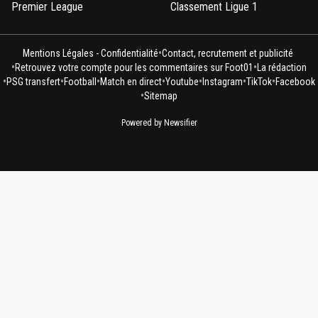
Premier League
Classement Ligue 1
•
Mentions Légales - Confidentialité
Contact, recrutement et publicité
•
•
Retrouvez votre compte pour les commentaires sur Foot01
La rédaction
•
•
•
•
•
•
•
PSG transfert
Football
Match en direct
Youtube
Instagram
TikTok
Facebook
•
Sitemap
Powered by Newsifier