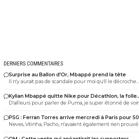
DERNIERS COMMENTAIRES
Surprise au Ballon d'Or, Mbappé prend la tête
Il n'y aurait pas de scandale pour moi qu'il le décroche.
Meilleur buteur coupe du monde, meilleur buteur LD
Kylian Mbappé quitte Nike pour Décathlon, la folle
rumeur
D'ailleurs pour parler de Puma, je super étonné de voir
maillots être de vrai serpillère apres 20min de jeu. J'ai 
PSG : Ferran Torres arrive mercredi à Paris pour 5
le match de l'OM hier et les maillots collaient totaleme
Neves, Vitinha, Pacho, n'avaient également rien prouvé 
corps en seulement 15min de jeu. En terme de confort 
mieux. Et c'est pas nouveau, ca fait déjà plusieurs années
OM : Cette vente qui anéantirait les supporters