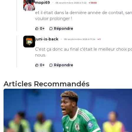
mopi69
05 septembre 2025 à 11:22
+
1300
et il était dans la dernière année de contrat, sa
vouloir prolonger !
0
+
Répondre
juni-is-back
05 septembre 2025 à 11:24
+
1
C'est ça donc au final c'était le meilleur choix p
nous.
0
+
Répondre
Articles Recommandés