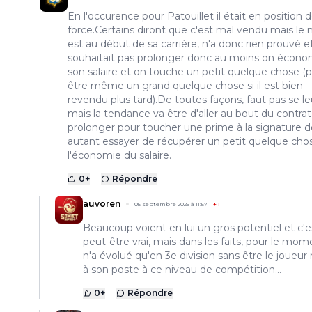
En l'occurence pour Patouillet il était en position 
force.Certains diront que c'est mal vendu mais le
est au début de sa carrière, n'a donc rien prouvé e
souhaitait pas prolonger donc au moins on écono
son salaire et on touche un petit quelque chose (
être même un grand quelque chose si il est bien
revendu plus tard).De toutes façons, faut pas se le
mais la tendance va être d'aller au bout du contrat
prolonger pour toucher une prime à la signature 
autant essayer de récupérer un petit quelque cho
l'économie du salaire.
0
+
Répondre
auvoren
05 septembre 2025 à 11:57
+
1
Beaucoup voient en lui un gros potentiel et c'e
peut-être vrai, mais dans les faits, pour le mome
n'a évolué qu'en 3e division sans être le joueur
à son poste à ce niveau de compétition...
0
+
Répondre