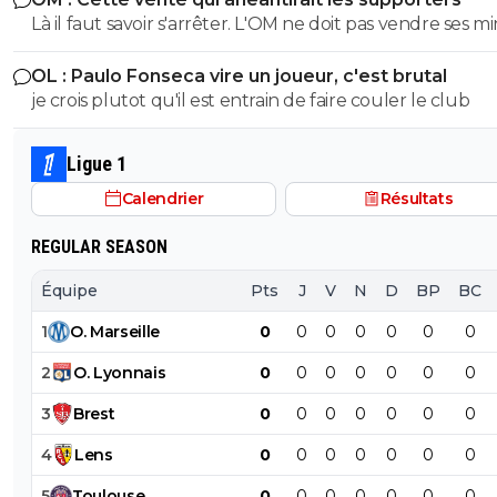
que je remarque ca.
Là il faut savoir s'arrêter. L'OM ne doit pas vendre ses m
qui risquent d'éclater cette saison. Vendre Mmadi pour
OL : Paulo Fonseca vire un joueur, c'est brutal
tirer 1 million d'euros à Villareal stop. Qui sait si Mmadi n
je crois plutot qu'il est entrain de faire couler le club
vaudra pas 20 ou plus en fin de saison???
Ligue 1
Calendrier
Résultats
REGULAR SEASON
Équipe
Pts
J
V
N
D
BP
BC
1
O
.
Marseille
0
0
0
0
0
0
0
2
O
.
Lyonnais
0
0
0
0
0
0
0
3
Brest
0
0
0
0
0
0
0
4
Lens
0
0
0
0
0
0
0
5
Toulouse
0
0
0
0
0
0
0