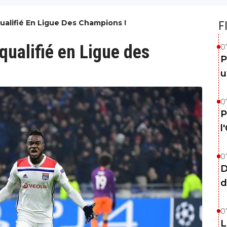
ualifié En Ligue Des Champions !
F
qualifié en Ligue des
0
P
u
0
P
l
0
D
d
0
L