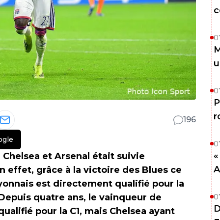
c
0
M
u
0
P
r
196
ogle
0
«
 Chelsea et Arsenal était suivie
A
 effet, grâce à la victoire des Blues ce
yonnais est directement qualifié pour la
epuis quatre ans, le vainqueur de
0
D
ualifié pour la C1, mais Chelsea ayant