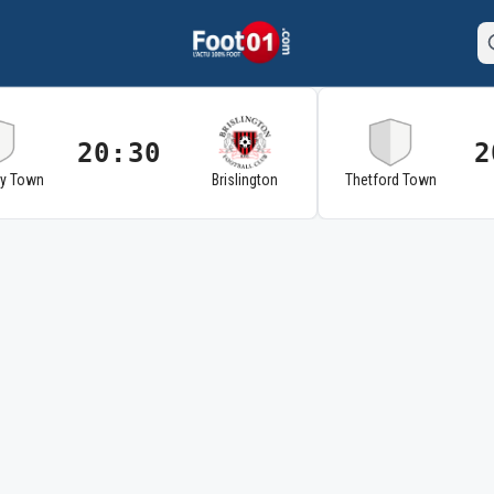
20:30
2
ry Town
Brislington
Thetford Town