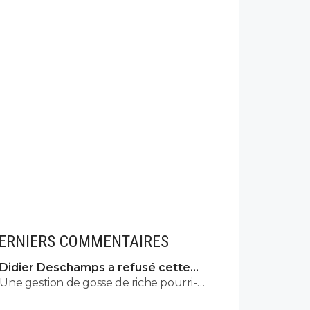
ERNIERS COMMENTAIRES
Didier Deschamps a refusé cette
demande honteuse
Une gestion de gosse de riche pourri-
gâté. On n'est pas loin du film "Le jouet".