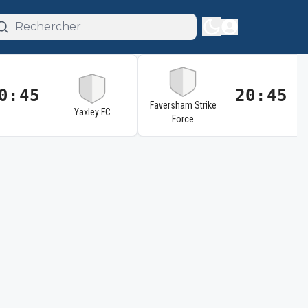
0:45
20:45
Faversham Strike
Yaxley FC
Force