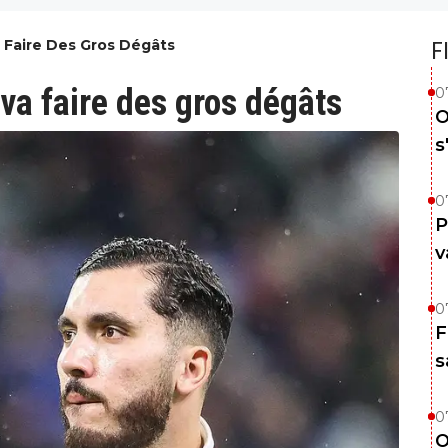
a Faire Des Gros Dégâts
F
 va faire des gros dégâts
0
O
s
0
P
v
0
F
s
0
O