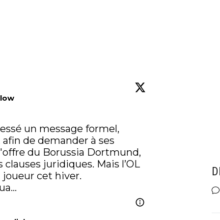
llow
ressé un message formel, 
, afin de demander à ses 
l'offre du Borussia Dortmund, 
 clauses juridiques. Mais l’OL 
D
a refusé de vendre son joueur cet hiver.  
tua…