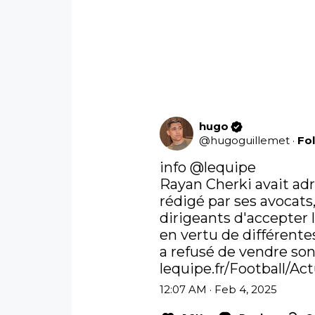
hugo
@
hugoguillemet
·
Fo
info 
@lequipe
Rayan Cherki avait ad
rédigé par ses avocats
dirigeants d'accepter 
en vertu de différentes
lequipe.fr/Football/Ac
12:07 AM · Feb 4, 2025