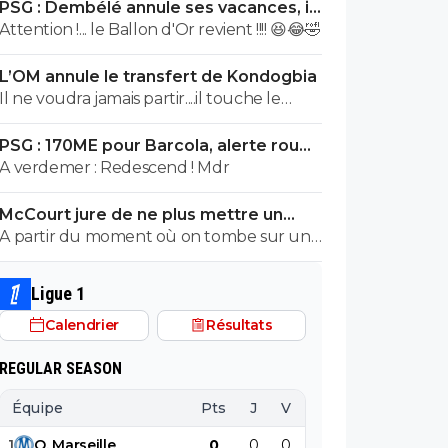
PSG : Dembélé annule ses vacances, il
veut tout casser
Attention !... le Ballon d'Or revient !!!! 😆😂🤣
L’OM annule le transfert de Kondogbia
Il ne voudra jamais partir....il touche le
pactole tous les mois à Marseille. Il est
PSG : 170ME pour Barcola, alerte rouge
cramé en plus
à Liverpool
A verdemer : Redescend ! Mdr
McCourt jure de ne plus mettre un
euro à l’OM
A partir du moment où on tombe sur un
commentaire de Raymonde on sait qu'on
tombe sur un commentaire de teubé 😂
Ligue 1
🤣🤣 PS: ce crétin prétend qu'un
Calendrier
Résultats
commentaire avec emoji est un
commentaire de teubé? C'est marrant sur
REGULAR SEASON
Twitter/X Obama, Musk et tout un tas de
prix Nobel utilisent énormément les
Équipe
Pts
J
V
N
D
BP
B
emojis... Encore des teubés c'est ça? Abruti
1
O
.
Marseille
0
0
0
0
0
0