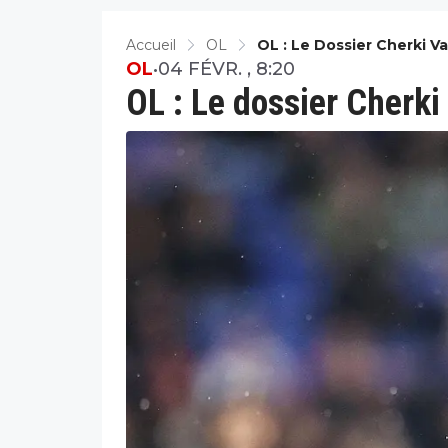
Accueil
OL
OL : Le Dossier Cherki V
OL
•
04 FÉVR. , 8:20
OL : Le dossier Cherki