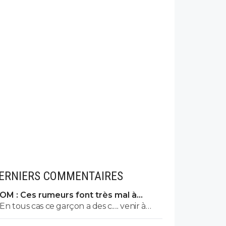
ERNIERS COMMENTAIRES
OM : Ces rumeurs font très mal à
Bruno Genesio
En tous cas ce garçon a des c..... venir à
l'OM dans ces conditions, bravo, respect