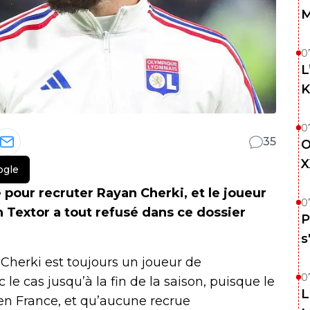
M
0
L
K
0
35
O
X
ogle
 pour recruter Rayan Cherki, et le joueur
0
 Textor a tout refusé dans ce dossier
P
s
Cherki est toujours un joueur de
0
c le cas jusqu’à la fin de la saison, puisque le
L
 en France, et qu’aucune recrue