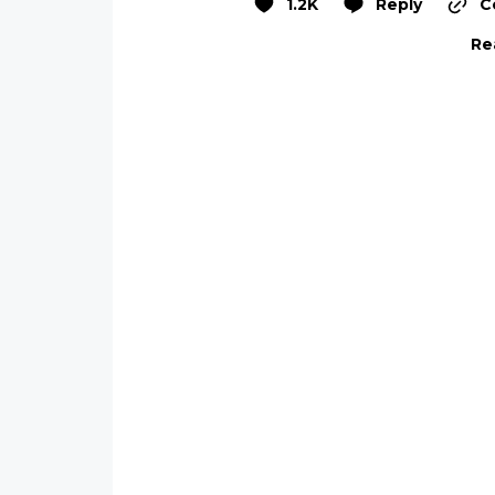
1.2K
Reply
C
Re