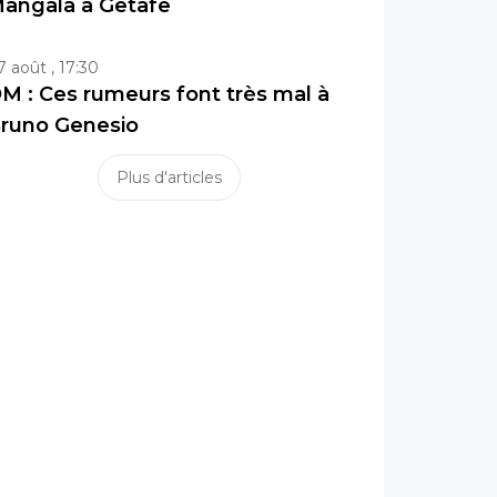
angala à Getafe
7 août , 17:30
M : Ces rumeurs font très mal à
runo Genesio
Plus d'articles