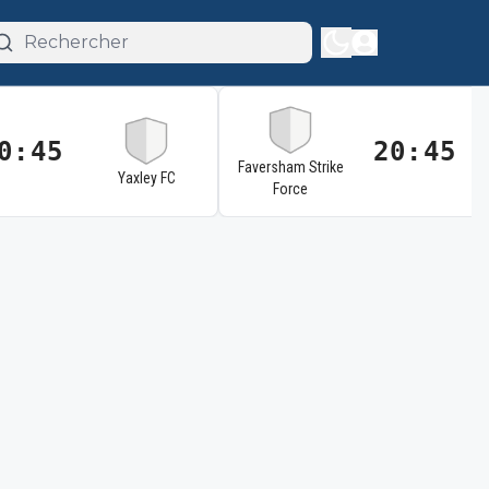
0:45
20:45
Faversham Strike
Yaxley FC
Force