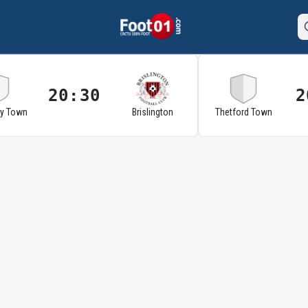
20:30
2
ry Town
Brislington
Thetford Town