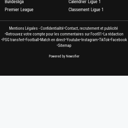
Bundesliga
Calendrier Ligue 1
Premier League
Classement Ligue 1
•
Mentions Légales - Confidentialité
Contact, recrutement et publicité
•
•
Retrouvez votre compte pour les commentaires sur Foot01
La rédaction
•
•
•
•
•
•
•
PSG transfert
Football
Match en direct
Youtube
Instagram
TikTok
Facebook
•
Sitemap
Powered by Newsifier