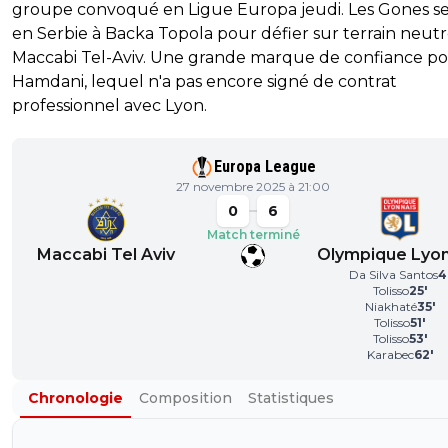
groupe convoqué en Ligue Europa jeudi. Les Gones s
en Serbie à Backa Topola pour défier sur terrain neutr
Maccabi Tel-Aviv. Une grande marque de confiance p
Hamdani, lequel n'a pas encore signé de contrat
professionnel avec Lyon.
Europa League
27 novembre 2025 à 21:00
0
6
Match terminé
Maccabi Tel Aviv
Olympique Lyon
Da Silva Santos
4
Tolisso
25
'
Niakhaté
35
'
Tolisso
51
'
Tolisso
53
'
Karabec
62
'
Chronologie
Composition
Statistiques