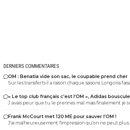
DERNIERS COMMENTAIRES
OM : Benatia vide son sac, le coupable prend cher
Sur les transferts il a raison chaque saisons Longoria faisa
15/16 joueurs avec son poto ribalta benatia etait pas enco
« Le top club français c’est l’OM », Adidas bouscule
om a l époque. En plus Longoria faisait ses agents amis
PSG
J avais peur que tu le prennes mal mais finalement je s
toucher sur les transferts sur l achat de tocard qui veu
content que tu le prennes comme ça Raymond Q et 
pas quitter l'OM. Oui tout le monde voyait arriver des
Frank McCourt met 120 ME pour sauver l’OM !
plus, ça reste dans la lignée de ta condescendance d’
joueurs tout le monde etait content mais les dessous d
J'ai malheureusement l'impression qu'on ne peut plus
con, bravo à toi.
transferts personne ne se posaient les questions comm
aujourd'hui espérer mieux que ça. Pour moi il n'y a pas mille