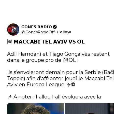
𝗚𝗢𝗡𝗘𝗦 𝗥𝗔𝗗𝗜𝗢
@
GonesRadioOff
·
Follow
🆕 𝗠𝗔𝗖𝗖𝗔𝗕𝗜 𝗧𝗘𝗟 𝗔𝗩𝗜𝗩 𝗩𝗦 𝗢𝗟

Adil Hamdani et Tiago Gonçalvès restent 
dans le groupe pro de l’
#OL
 !

Ils s’envoleront demain pour la Serbie (Bačk
Topola) afin d’affronter jeudi le Maccabi Tel
Aviv en Europa League. ✈️⚽️

📌 À noter : Fallou Fall évoluera avec la 