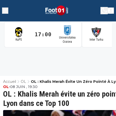
17:00
1
Universitatea
KuPS
Inter Turku
Craiova
Accueil
OL
OL : Khalis Merah Évite Un Zéro Pointé À L
OL
•
08 JUIN , 19:30
Dans Ce Top 100
OL : Khalis Merah évite un zéro poin
Lyon dans ce Top 100