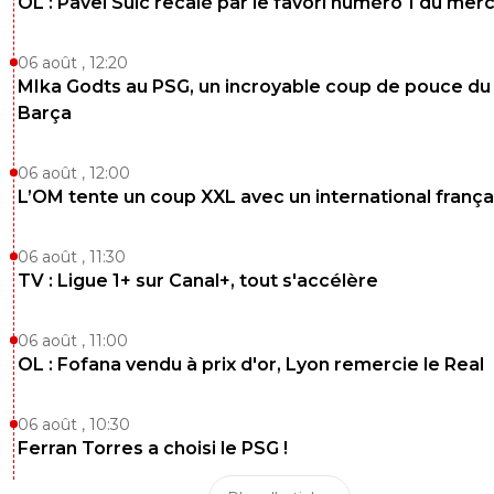
OL : Pavel Sulc recalé par le favori numéro 1 du mer
06 août , 12:20
MIka Godts au PSG, un incroyable coup de pouce du
Barça
06 août , 12:00
L’OM tente un coup XXL avec un international frança
06 août , 11:30
TV : Ligue 1+ sur Canal+, tout s'accélère
06 août , 11:00
OL : Fofana vendu à prix d'or, Lyon remercie le Real
06 août , 10:30
Ferran Torres a choisi le PSG !