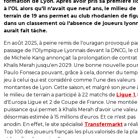
formation de Lyon. Après avoir pris sa première l
à l'OL alors qu'il n'avait que neuf ans, le milieu de
terrain de 19 ans permet au club rhodanien de fig
dans un classement où l'absence de joueurs lyonn
aurait fait tâche.
En août 2025, à peine remis de l'ouragan provoqué par
passage de l'Olympique Lyonnais devant la DNCG, le c
de Michele Kang annonçait la prolongation de contrat
Khalis Merah jusqu'en 2029. Une bonne nouvelle pour 
Paulo Fonseca pouvant, grâce à cela, donner du temp
jeu à celui qui est considéré comme l'une des valeurs
montantes de Lyon. Cette saison, et malgré son jeune 
le milieu de terrain a participé à 22 matchs de
Ligue 1
,
d'Europa Ligue et 2 de Coupe de France. Une montée
puissance qui permet à Khalis Merah d'avoir une valeu
désormais estimée à 15 millions d'euros. Et ce n'est pas
anodin. En effet, le site spécialisé
Transfermarkt
a réal
Top 100 des joueurs français les plus valorisés de la pl