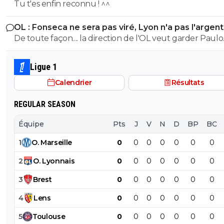
Tu t'es enfin reconnu ! ^^
OL : Fonseca ne sera pas viré, Lyon n'a pas l'argen
le faire
De toute façon.... la direction de l'OL veut garder Paulo
Fonseca... et elle a bien raison.
Ligue 1
Calendrier
Résultats
REGULAR SEASON
Équipe
Pts
J
V
N
D
BP
BC
1
O
.
Marseille
0
0
0
0
0
0
0
2
O
.
Lyonnais
0
0
0
0
0
0
0
3
Brest
0
0
0
0
0
0
0
4
Lens
0
0
0
0
0
0
0
5
Toulouse
0
0
0
0
0
0
0