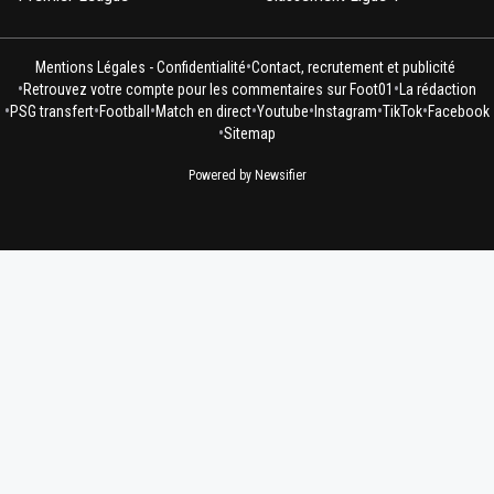
•
Mentions Légales - Confidentialité
Contact, recrutement et publicité
•
•
Retrouvez votre compte pour les commentaires sur Foot01
La rédaction
•
•
•
•
•
•
•
PSG transfert
Football
Match en direct
Youtube
Instagram
TikTok
Facebook
•
Sitemap
Powered by Newsifier