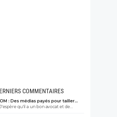
ERNIERS COMMENTAIRES
OM : Des médias payés pour tailler
l’OL, McCourt accusé
J'espère qu'il a un bon avocat et de
bonnes preuves parce qu'il va vite