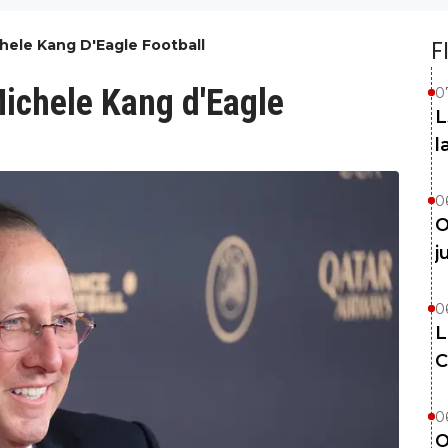
chele Kang D'Eagle Football
F
Michele Kang d'Eagle
0
L
l
0
O
j
0
L
C
0
O