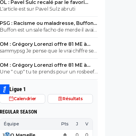
OL : Pavel Sulc recalé par le favori
exploser en vol avec ses différentes
numéro 1 du mercato
L'article est sur Pavel Sulz abruti
révélations
PSG : Racisme ou maladresse, Buffon
écarte Suzuki
Buffon est un sale facho de merde il avait
le numéro 88 cetait pas un hasard...
OM : Grégory Lorenzi offre 81 ME à
Frank McCourt
sammypsg Je pense que le vrai chiffre se
situe entre 620 et 700 M
OM : Grégory Lorenzi offre 81 ME à
Frank McCourt
Une " cup" tu te prends pour un rosbeef
? Lol
Ligue 1
Calendrier
Résultats
REGULAR SEASON
Équipe
Pts
J
V
N
D
BP
B
1
O
.
Marseille
0
0
0
0
0
0