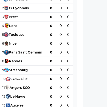
2
O
.
Lyonnais
0
0
0
0
0
0
3
Brest
0
0
0
0
0
0
4
Lens
0
0
0
0
0
0
5
Toulouse
0
0
0
0
0
0
6
Nice
0
0
0
0
0
0
7
Paris
Saint
Germain
0
0
0
0
0
0
8
Rennes
0
0
0
0
0
0
9
Strasbourg
0
0
0
0
0
0
10
LOSC
Lille
0
0
0
0
0
0
11
Angers
SCO
0
0
0
0
0
0
12
Le
Havre
0
0
0
0
0
0
13
Auxerre
0
0
0
0
0
0