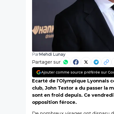
Mehdi Lunay
Par
Partager sur
Ajouter comme source préférée sur Go
Ecarté de l'Olympique Lyonnais c
club, John Textor a du passer la 
sont en froid depuis. Ce vendredi,
opposition féroce.
De nombreux visages ont disparu de