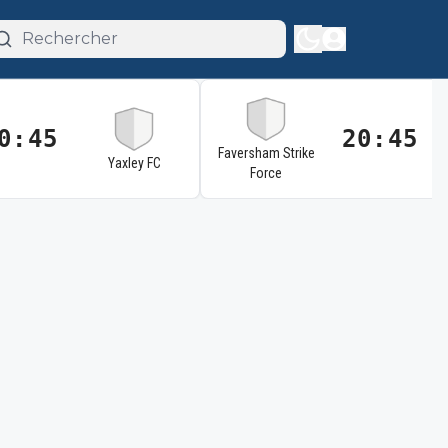
0:45
20:45
Faversham Strike
Yaxley FC
Force