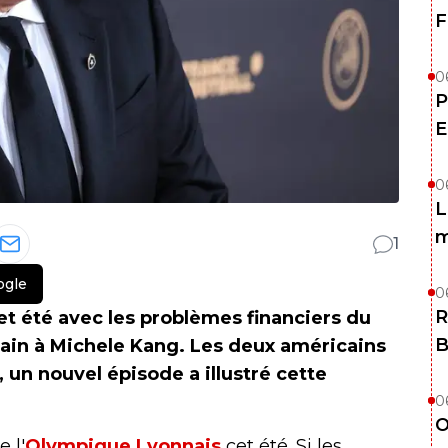
F
0
P
E
0
L
m
1
ogle
0
R
et été avec les problèmes financiers du
B
main à Michele Kang. Les deux américains
 un nouvel épisode a illustré cette
0
O
 l'
Olympique Lyonnais
cet été. Si les