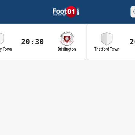
20:30
2
ry Town
Brislington
Thetford Town