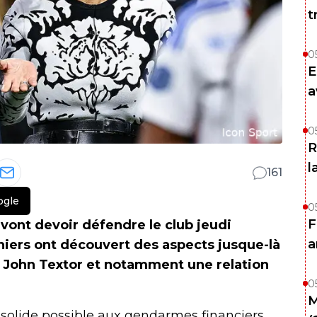
t
0
E
a
0
R
l
161
ogle
0
F
vont devoir défendre le club jeudi
a
niers ont découvert des aspects jusque-là
 John Textor et notamment une relation
0
M
s solide possible aux gendarmes financiers