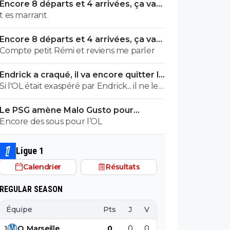
Encore 8 départs et 4 arrivées, ça va
valser à l'OL
t es marrant
Encore 8 départs et 4 arrivées, ça va
valser à l'OL
Compte petit Rémi et reviens me parler
Endrick a craqué, il va encore quitter le
Real
Si l'OL était exaspéré par Endrick... il ne le
suivrait pas de très près. Bref... Quand
Le PSG amène Malo Gusto pour
l'équipe sera complète... ce sera beaucoup
concurrencer Hakimi
Encore des sous pour l’OL
mieux.
Ligue 1
Calendrier
Résultats
REGULAR SEASON
Équipe
Pts
J
V
N
D
BP
B
1
O
.
Marseille
0
0
0
0
0
0