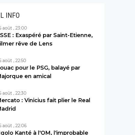
IL INFO
5 août , 23:00
SSE : Exaspéré par Saint-Etienne,
ilmer rêve de Lens
5 août , 22:50
ouac pour le PSG, balayé par
ajorque en amical
5 août , 22:30
ercato : Vinicius fait plier le Real
adrid
5 août , 22:06
golo Kanté à l'OM, l'improbable