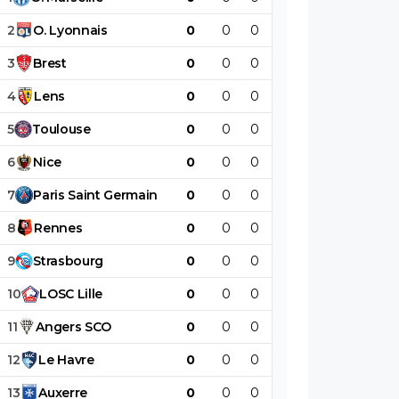
2
O
.
Lyonnais
0
0
0
0
0
0
3
Brest
0
0
0
0
0
0
4
Lens
0
0
0
0
0
0
5
Toulouse
0
0
0
0
0
0
6
Nice
0
0
0
0
0
0
7
Paris
Saint
Germain
0
0
0
0
0
0
8
Rennes
0
0
0
0
0
0
9
Strasbourg
0
0
0
0
0
0
10
LOSC
Lille
0
0
0
0
0
0
11
Angers
SCO
0
0
0
0
0
0
12
Le
Havre
0
0
0
0
0
0
13
Auxerre
0
0
0
0
0
0