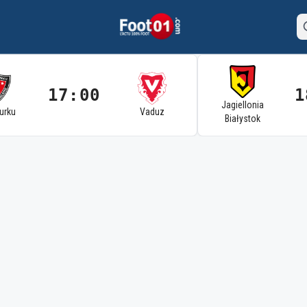
17:00
1
Jagiellonia
Turku
Vaduz
Białystok