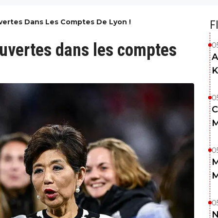
vertes Dans Les Comptes De Lyon !
F
ouvertes dans les comptes
0
A
K
0
C
M
0
M
M
0
N