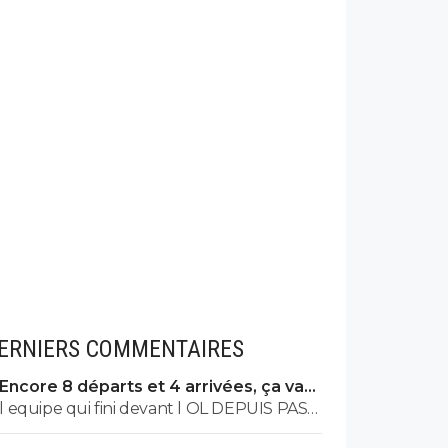
ERNIERS COMMENTAIRES
Encore 8 départs et 4 arrivées, ça va
valser à l'OL
l equipe qui fini devant l OL DEPUIS PAS
MAL DE TPS? lol. t es tro malin toi