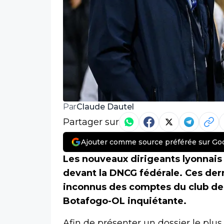
Claude Dautel
Par
Partager sur
Ajouter comme source préférée sur Go
Les nouveaux dirigeants lyonnais 
devant la DNCG fédérale. Ces der
inconnus des comptes du club de
Botafogo-OL inquiétante.
Afin de présenter un dossier le plu