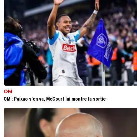
sergio35
18 juillet 2025 à 16:34
+
0
Textor va acheter le club de Rotterdam, mais vous vous 
savez rien les merdias!
0
+
Répondre
cocolasticot-inomin
18 juillet 2025 à 15:25
+
0
Bota Nik ta sœur
0
+
Répondre
ozmoz
18 juillet 2025 à 17:50
+
165
OM
tout va bien ?
OM : Paixao s'en va, McCourt lui montre la sortie
0
+
Répondre
cocolasticot-inomin
18 juillet 2025 à 15:25
+
0
Bota Nik LOL