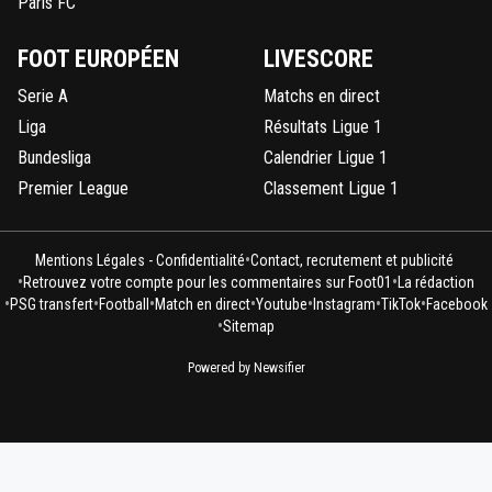
Paris FC
FOOT EUROPÉEN
LIVESCORE
Serie A
Matchs en direct
Liga
Résultats Ligue 1
Bundesliga
Calendrier Ligue 1
Premier League
Classement Ligue 1
•
Mentions Légales - Confidentialité
Contact, recrutement et publicité
•
•
Retrouvez votre compte pour les commentaires sur Foot01
La rédaction
•
•
•
•
•
•
•
PSG transfert
Football
Match en direct
Youtube
Instagram
TikTok
Facebook
•
Sitemap
Powered by Newsifier