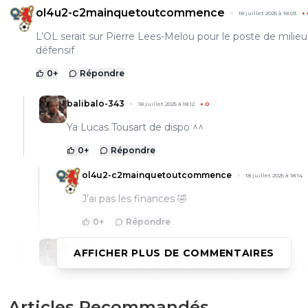
ol4u2-c2mainquetoutcommence
18 juillet 2025 à 18:03
+
L’OL serait sur Pierre Lees-Melou pour le poste de milieu
défensif
0
+
Répondre
balibalo-343
18 juillet 2025 à 18:12
+
0
Ya Lucas Tousart de dispo ^^
0
+
Répondre
ol4u2-c2mainquetoutcommence
18 juillet 2025 à 18:14
J’ai pas les finances 🤣
0
+
Répondre
balibalo-343
18 juillet 2025 à 18:08
+
0
AFFICHER PLUS DE COMMENTAIRES
C'est pas clinquant mais je connais mal le joueur, 
cas il je l'ai souvent remarqué lors de gros match.
là sportivement c'est pour boucher les trou quoi... 
Articles Recommandés