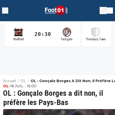
20:30
2
Sheffield
Parkgate
Thornbury Town
Accueil
OL
OL : Gonçalo Borges A Dit Non, Il Préfère L
OL
•
18 JUIL. , 16:00
Pays-Bas
OL : Gonçalo Borges a dit non, il
préfère les Pays-Bas