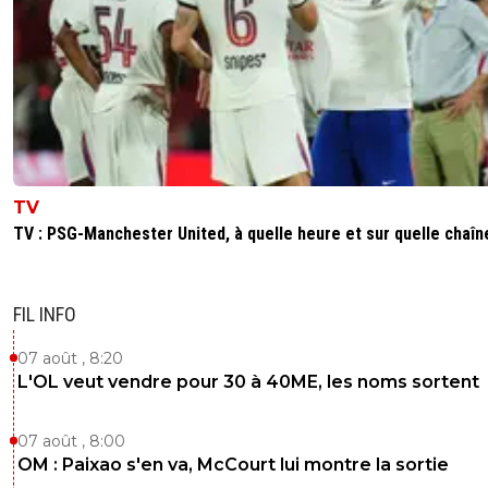
ben ca devient crédible de nos jours...
0
+
Répondre
ragnar-lothbrok-stop-textor
18 juillet 2025 à 15:10
+
39
Il devait aller à Bota ? lol
0
+
Répondre
TV
TV : PSG-Manchester United, à quelle heure et sur quelle chaîn
FIL INFO
07 août , 8:20
L'OL veut vendre pour 30 à 40ME, les noms sortent
07 août , 8:00
OM : Paixao s'en va, McCourt lui montre la sortie