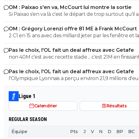
devenait président de la FIFA il serait obligé de quitter 
OM : Paixao s'en va, McCourt lui montre la sortie
ses casquettes du PSG, à BeinSport, à la Ligue et ailleur
Si Paixao s'en va là c'est le départ de trop surtout qu'il a 
personnellement je n'ai pas envie que ce soit lui le no
une bonne préparation et a marqué lors des derniers 
président de la FIFA. Encore et toujours le Qatar.
OM : Grégory Lorenzi offre 81 ME à Frank McCourt
amicaux. De l'extrême on passe à un autre extrême.
2 C1 en 15 ans avec des milliard jeter par les fenêtre et la
inter psg douteux, surtout que om psg c’est pas le m
Pas le choix, l'OL fait un deal affreux avec Getafe
budget donc incomparable vous êtes diriger par un éta
non 40M c'est avec recette stade ... c'est 21M en finissant
vous finisser tous le temps premier a cause de vôtre bu
et en sortant en 8eme alors que marseile c'est 53M jus
Pas le choix, l'OL fait un deal affreux avec Getafe
recette uefa
l'Olympique Lyonnais a perçu environ 21,9 millions d'eu
droits TV et de primes versés directement par l'UEFA e
finissant 1er des poules et en sortant en 8eme. contre 
Ligue 1
pour marseille en ldc en etant sortie direct Le montant des
Calendrier
Résultats
40M de 2025/2026 c'est avec la billetterie et recette st
REGULAR SEASON
Équipe
Pts
J
V
N
D
BP
BC