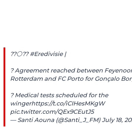
??⚪️??
#Eredivisie
|
? Agreement reached between Feyenoo
Rotterdam and FC Porto for Gonçalo Bo
? Medical tests scheduled for the
winger
https://t.co/iCIHesMKgW
pic.twitter.com/QEx9CEutJ5
— Santi Aouna (@Santi_J_FM)
July 18, 2