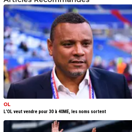
pas trop l'intérêt..ya pas mieux a aller chercher ??
0
+
Répondre
auvoren
18 juillet 2025 à 16:41
+
1
INFO/RUMEURS MERCATO :"L’OL espère recruter Pierr
Lees-Melou. La cellule rhodanienne a ciblé en priorité le
Brestois de 32 ans pour renforcer le milieu de terrain. Le
clubs doivent maintenant négocier un transfert, qui n’es
encore acquis."(L'Equipe)Agé, même si plutôt pas mal, m
pas le profil qui va combler le manque d'intensité et de
puissance au milieu.Il lui reste 2 ans de contrat et je vois
Brest le lâcher facilement...Je suis dubitatif. 🤔
0
+
Répondre
fanch-ol
18 juillet 2025 à 17:52
+
5
OL
Oh non pas lui pitié. Insupportable ce joueur, toujo
L'OL veut vendre pour 30 à 40ME, les noms sortent
simuler et provoquer on l a vu contre nous !
0
+
Répondre