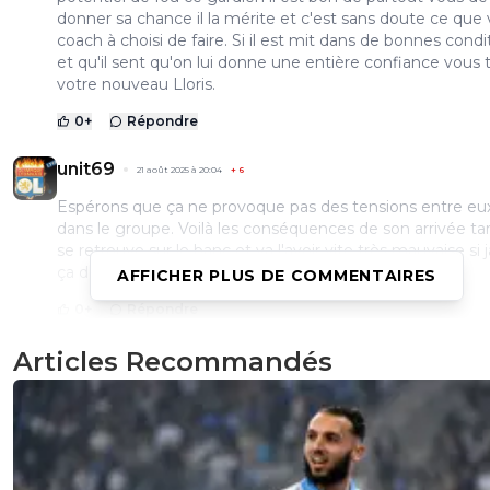
donner sa chance il la mérite et c'est sans doute ce que 
coach à choisi de faire. Si il est mit dans de bonnes condi
et qu'il sent qu'on lui donne une entière confiance vous
votre nouveau Lloris.
0
+
Répondre
unit69
21 août 2025 à 20:04
+
6
Espérons que ça ne provoque pas des tensions entre eux
dans le groupe. Voilà les conséquences de son arrivée tard
se retrouve sur le banc et va l'avoir vite très mauvaise si 
ça devait se prolonger.
AFFICHER PLUS DE COMMENTAIRES
0
+
Répondre
Articles Recommandés
mynameisbond
21 août 2025 à 19:50
+
311
Cela sent la raison cachée : il sera plus difficile à Descam
trouver un autre club dans une semaine ( et Fonseca veu
garder à l'OL et préfère perdre Patouillet ) Si l'OL gagne
il peut même faire jouer Descamp contre marseille ( par
superstition ? )