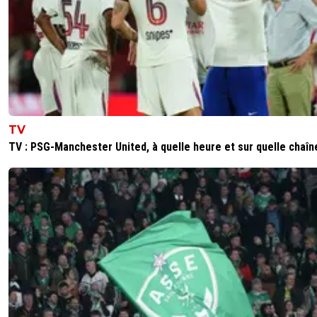
0
+
Répondre
dirtyshady41
21 août 2025 à 19:35
+
1891
Normale cette décision.
0
+
Répondre
TV
freeman73
21 août 2025 à 18:28
+
321
TV : PSG-Manchester United, à quelle heure et sur quelle chaîn
Petite question il est où Mangala ?
0
+
Répondre
fanch-ol
21 août 2025 à 18:35
+
5
En phase de réathlétisation lors de la reprise après
grave blessure.
0
+
Répondre
freeman73
21 août 2025 à 18:56
+
321