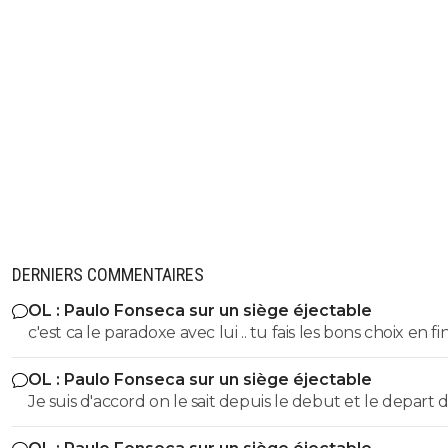
DERNIERS COMMENTAIRES
OL : Paulo Fonseca sur un siège éjectable
c'est ca le paradoxe avec lui .. tu fais les bons choix en fi
saison t'es 3eme ...
OL : Paulo Fonseca sur un siège éjectable
Je suis d'accord on le sait depuis le debut et le depart 
moriera a finalement encore plus affaibli le groupe qu'