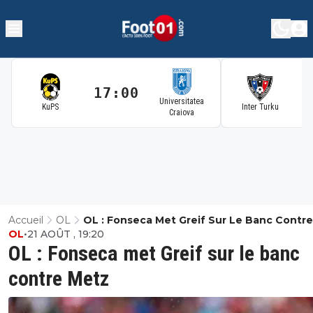
17:00
1
Universitatea
KuPS
Inter Turku
Craiova
Accueil
OL
OL : Fonseca Met Greif Sur Le Banc Contr
OL
•
21 AOÛT , 19:20
OL : Fonseca met Greif sur le banc
contre Metz