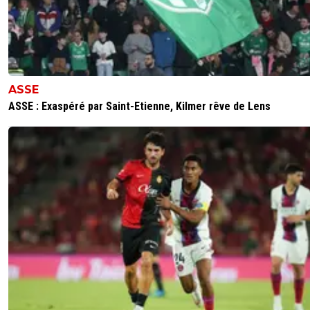
Merci
0
+
Répondre
ragnar-lothbrok-stop-textor
21 août 2025 à 18:24
+
39
Il a raison On verra dans le futur
ASSE
ASSE : Exaspéré par Saint-Etienne, Kilmer rêve de Lens
0
+
Répondre