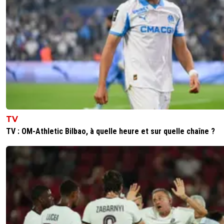
0
+
Répondre
joekidd
21 août 2025 à 22:19
+
613
Il serait étonnant que Fonseca mette Greif contre
pour son 1er match.
0
+
Répondre
transparence
21 août 2025 à 21:49
+
0
comme Fonseca l'a dit Greif doit apprendre et
TV
comprendre notre jeu différent de celui de Major
TV : OM-Athletic Bilbao, à quelle heure et sur quelle chaîne ?
il relançait via des passes longues sur Muriqi qui fa
Alors que l'on relance courtOu encore Greif n'a plu
depuis mai comme Tagliafico donc pas a 100%
0
+
Répondre
lyon1973
21 août 2025 à 19:37
+
1
Bonne décision