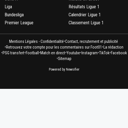
Liga
Résultats Ligue 1
Bundesliga
Calendrier Ligue 1
Premier League
Classement Ligue 1
•
Mentions Légales - Confidentialité
Contact, recrutement et publicité
•
•
Retrouvez votre compte pour les commentaires sur Foot01
La rédaction
•
•
•
•
•
•
•
PSG transfert
Football
Match en direct
Youtube
Instagram
TikTok
Facebook
•
Sitemap
Powered by Newsifier